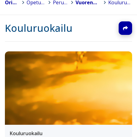
Orimattila
>
Opetuspalvelut
>
Peruskoulut
>
Vuorenmäen koulu
>
Kouluruokailu
Kouluruokailu
Kouluruokailu