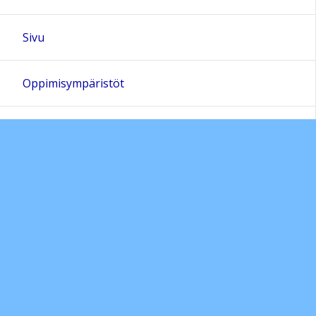
Sivu
Oppimisympäristöt
Luokat
Toimintasuunnitelmat
Toimintakertomukset
Kuvagalleria
Sivukartta