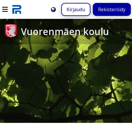
Kirjaudu
Rekisteröidy
Vuorenmäen koulu