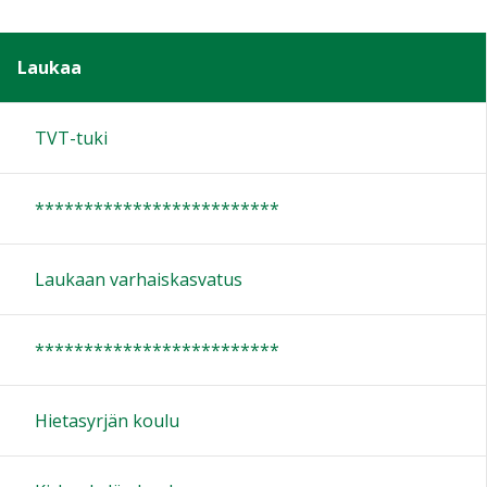
Laukaa
TVT-tuki
*************************
Laukaan varhaiskasvatus
*************************
Hietasyrjän koulu