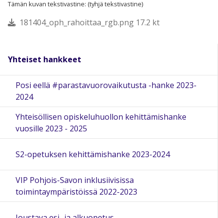
Tämän kuvan tekstivastine: (tyhjä tekstivastine)
181404_oph_rahoittaa_rgb.png 17.2 kt
Yhteiset hankkeet
Posi eellä #parastavuorovaikutusta -hanke 2023-
2024
Yhteisöllisen opiskeluhuollon kehittämishanke
vuosille 2023 - 2025
S2-opetuksen kehittämishanke 2023-2024
VIP Pohjois-Savon inklusiivisissa
toimintaympäristöissä 2022-2023
Joustava esi- ja alkuopetus