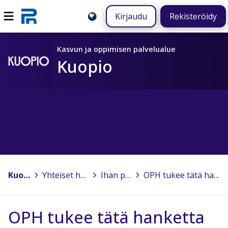
Kirjaudu
Rekisteröidy
Kasvun ja oppimisen palvelualue
Kuopio
Kuopio
>
Yhteiset hankkeet
>
Ihan pihalla!
>
OPH tukee tätä hanketta
OPH tukee tätä hanketta