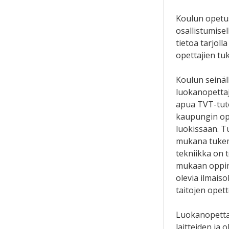
Koulun opetu
osallistumisel
tietoa tarjoll
opettajien tu
Koulun seinäl
luokanopettaja
apua TVT-tutor
kaupungin op
luokissaan. T
mukana tukemas
tekniikka on 
mukaan oppimi
olevia ilmais
taitojen opet
Luokanopettaj
laitteiden ja 