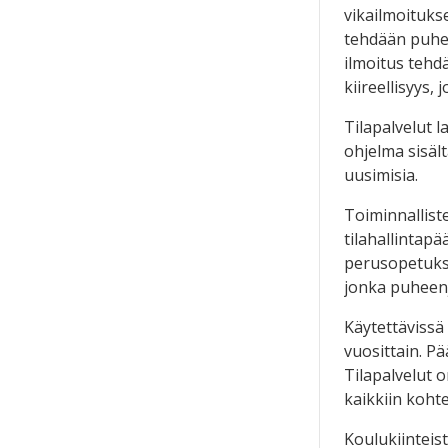
vikailmoitukse
tehdään puhel
ilmoitus tehd
kiireellisyys,
Tilapalvelut 
ohjelma sisält
uusimisia.
Toiminnallist
tilahallintapää
perusopetukse
jonka puheenj
Käytettävissä
vuosittain. P
Tilapalvelut 
kaikkiin kohte
Koulukiinteis