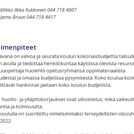
äällikkö Ilkka Kukkonen 044 718 4007
i Jarno Bruun 044 718 4417
oimenpiteet
ävänä on valvoa ja seurata koulun kokonaisbudjettia taloude
 avulla ja tiedottaa henkilökuntaa käytössä olevista resurss
uuopettaja huolehtii opetusryhmänsä oppimateriaalista
desta) ja omassa budjetissa pysymisestä. Koko koulua kosk
littävät hankinnat jaetaan koko koulun budjetista.
 huolto- ja ylläpitokorjaukset ovat ulkoistetut, mikä vaikeut
ntia ja toimivuutta.
ululla on suoritettu viimeisimmäksi terveydellisten olosu
.2022.