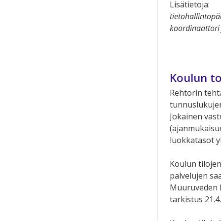
Lisätietoja:
tietohallintop
koordinaattor
Koulun t
Rehtorin teht
tunnuslukujen
Jokainen vast
(ajanmukaisuu
luokkatasot y
Koulun tilojen
palvelujen saa
Muuruveden ko
tarkistus 21.4