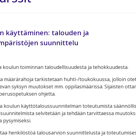
n käyttäminen: talouden ja
mpäristöjen suunnittelu
a koulun toiminnan taloudellisuudesta ja tehokkuudesta.
a määrärahoja tarkistetaan huhti-/toukokuussa, jolloin ote
van syksyn muutokset mm. oppilasmäärissä. Sijaisten otta
perusopetuksen ohjetta.
a koulun käyttötaloussuunnitelman toteutumista säännöllis
suunnitelmista selvitetään ja tehdään tarvittaessa muutoks
a pysymiseksi.
ttaa henkilöstöä talousarvion suunnittelusta ja toteutumises