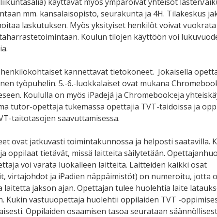
(liikuntasalia) käyttävät myös ympäröivät yhteisöt lasten/aik
ntaan mm. kansalaisopisto, seurakunta ja 4H. Tilakeskus ja
 hoitaa laskutuksen. Myös yksityiset henkilöt voivat vuokrata
 iltaharrastetoimintaan. Koulun tilojen käyttöön voi lukuvuo
ia.
n henkilökohtaiset kannettavat tietokoneet.
Jokaisella opetta
nen työpuhelin. 5.-6.-luokkalaiset ovat mukana Chromebook
eseen. Koululla on myös iPadejä ja Chromebook:eja yhteiskä
ma tutor-opettaja tukemassa opettajia TVT-taidoissa ja oppil
VT-taitotasojen saavuttamisessa.
eet ovat jatkuvasti toimintakunnossa ja helposti saatavilla. 
a oppilaat tietävät, missä laitteita säilytetään. Opettajanh
ettaja voi varata luokalleen laitteita. Laitteiden kaikki osat
it, virtajohdot ja iPadien näppäimistöt) on numeroitu, jotta o
laitetta jakson ajan. Opettajan tulee huolehtia laite latauk
n. Kukin vastuuopettaja huolehtii oppilaiden TVT -oppimise
isesti. Oppilaiden osaamisen tasoa seurataan säännöllisest