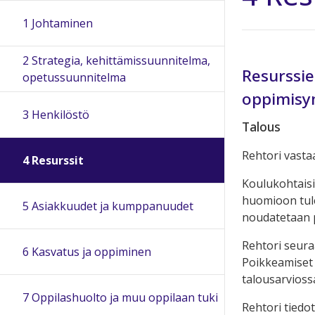
1 Johtaminen
2 Strategia, kehittämissuunnitelma,
Resurssie
opetussuunnitelma
oppimisy
3 Henkilöstö
Talous
Rehtori vasta
4 Resurssit
Koulukohtaisi
huomioon tule
5 Asiakkuudet ja kumppanuudet
noudatetaan 
Rehtori seura
6 Kasvatus ja oppiminen
Poikkeamiset 
talousarvioss
7 Oppilashuolto ja muu oppilaan tuki
Rehtori tiedo