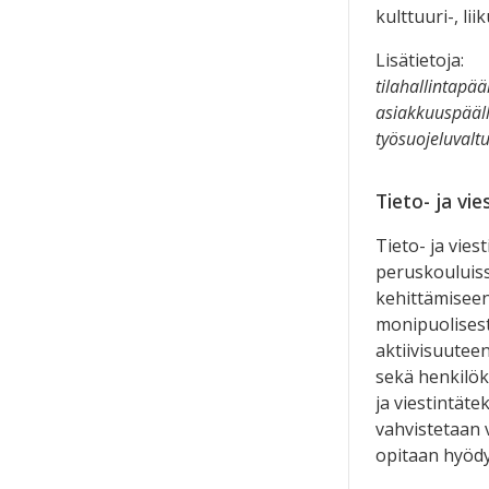
kulttuuri-, li
Lisätietoja:
tilahallintapä
asiakkuuspääl
työsuojeluvalt
Tieto- ja vi
Tieto- ja vies
peruskouluiss
kehittämiseen
monipuolises
aktiivisuuteen
sekä henkilök
ja viestintät
vahvistetaan 
opitaan hyödy