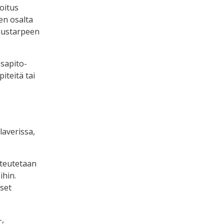
moitus
en osalta
austarpeen
ssapito-
iteitä tai
averissa,
oteutetaan
ihin.
kset
-,