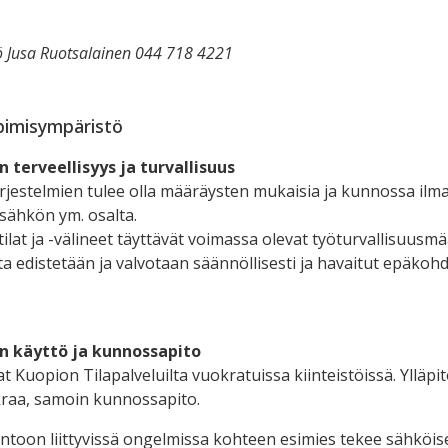
ö Jusa Ruotsalainen 044 718 4221
pimisympäristö
 terveellisyys ja turvallisuus
ärjestelmien tulee olla määräysten mukaisia ja kunnossa ilm
sähkön ym. osalta.
ilat ja -välineet täyttävät voimassa olevat työturvallisuusm
ta edistetään ja valvotaan säännöllisesti ja havaitut epäkoh
n käyttö ja kunnossapito
t Kuopion Tilapalveluilta vuokratuissa kiinteistöissä. Ylläpi
raa, samoin kunnossapito.
untoon liittyvissä ongelmissa kohteen esimies tekee sähköis