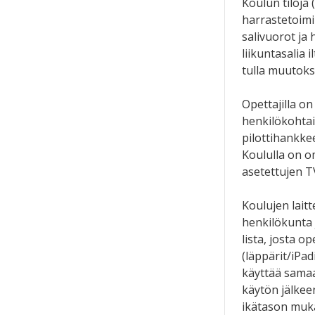
Koulun tiloja 
harrastetoimi
salivuorot ja
liikuntasalia
tulla muutoks
Opettajilla o
henkilökohtai
pilottihankke
Koululla on o
asetettujen T
Koulujen laitt
henkilökunta j
lista, josta op
(läppärit/iPad
käyttää samaa 
käytön jälkee
ikätason muka