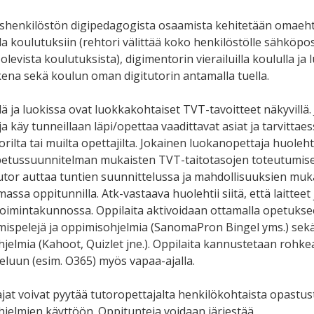
shenkilöstön digipedagogista osaamista kehitetään omaeht
la koulutuksiin (rehtori välittää koko henkilöstölle sähköpos
a olevista koulutuksista), digimentorin vierailuilla koululla ja 
kena sekä koulun oman digitutorin antamalla tuella.
lä ja luokissa ovat luokkakohtaiset TVT-tavoitteet näkyvillä.
 käy tunneillaan läpi/opettaa vaadittavat asiat ja tarvittae
ilta tai muilta opettajilta. Jokainen luokanopettaja huoleht
etussuunnitelman mukaisten TVT-taitotasojen toteutumis
utor auttaa tuntien suunnittelussa ja mahdollisuuksien mu
sa oppitunnilla. Atk-vastaava huolehtii siitä, että laitteet 
toimintakunnossa. Oppilaita aktivoidaan ottamalla opetuks
spelejä ja oppimisohjelmia (SanomaPron Bingel yms.) sekä
ohjelmia (Kahoot, Quizlet jne.). Oppilaita kannustetaan rohk
teluun (esim. O365) myös vapaa-ajalla.
at voivat pyytää tutoropettajalta henkilökohtaista opastus
ohjelmien käyttöön. Oppitunteja voidaan järjestää