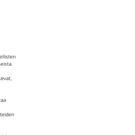
llisten
eista.
evat,
taa
hteiden