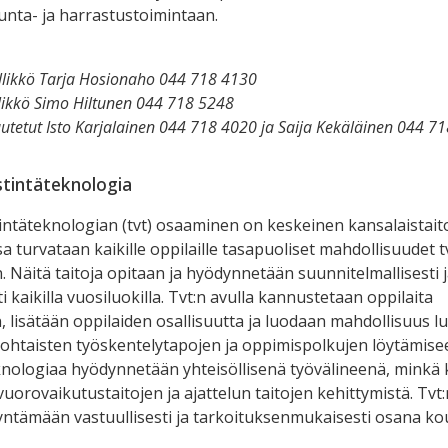
ikunta- ja harrastustoimintaan.
ällikkö Tarja Hosionaho 044 718 4130
likkö Simo Hiltunen 044 718 5248
uutetut Isto Karjalainen 044 718 4020 ja Saija Kekäläinen 044 7
estintäteknologia
tintäteknologian (
tvt
) osaaminen on keskeinen kansalaistait
a turvataan kaikille oppilaille tasapuoliset mahdollisuudet
t
. Näitä taitoja opitaan ja hyödynnetään suunnitelmallisesti
ti
kaikilla vuosiluokilla
.
Tvt:n
avulla kannustetaan oppilaita
, lisätään oppilaiden osallisuutta
ja luodaan mahdollisuus l
ohtaisten työskentelytapojen ja oppimispolkujen löytämise
eknologiaa hyödynnetään yhteisöllisenä työvälineenä, minkä 
vuorovaikutustaitojen
ja ajattelun taitojen
kehittymistä.
Tvt:
ntämään vastuullisesti ja tarkoituksenmukaisesti osana
ko