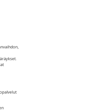
anvaihdon,
ääräykset.
dat
topalvelut
en