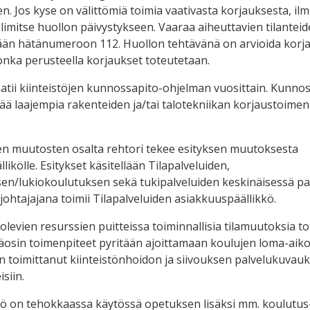
n. Jos kyse on välittömiä toimia vaativasta korjauksesta, il
imitse huollon päivystykseen. Vaaraa aiheuttavien tilanteid
ään hätänumeroon 112. Huollon tehtävänä on arvioida korj
 jonka perusteella korjaukset toteutetaan.
laatii kiinteistöjen kunnossapito-ohjelman vuosittain. Kunno
ää laajempia rakenteiden ja/tai talotekniikan korjaustoimenp
en muutosten osalta rehtori tekee esityksen muutoksesta
llikölle. Esitykset käsitellään Tilapalveluiden,
n/lukiokoulutuksen sekä tukipalveluiden keskinäisessä pal
ohtajajana toimii Tilapalveluiden asiakkuuspäällikkö.
 olevien resurssien puitteissa toiminnallisia tilamuutoksia t
ääosin toimenpiteet pyritään ajoittamaan koulujen loma-aiko
on toimittanut kiinteistönhoidon ja siivouksen palvelukuvau
isiin.
tö on tehokkaassa käytössä opetuksen lisäksi mm. koulutus