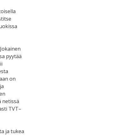
oisella
titse
luokissa
 Jokainen
ssa pyytää
ii
esta
kaan on
ja
een
 netissä
easti TVT–
ta ja tukea