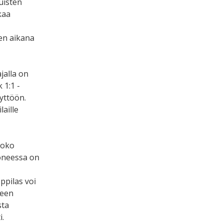
uisten
kaa
den aikana
jalla on
 1:1 -
yttöön.
aille
Koko
uoneessa on
ppilas voi
seen
sta
i.