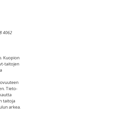
18 4062
o. Kuopion
vt
-taitojen
ja
uovuuteen
en.
Tieto-
kautta
n
taitoja
ulun arkea.