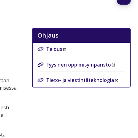
Ohjaus
Talous
Fyysinen oppimisympäristö
Tieto- ja viestintäteknologia
taan
misessa
esti.
ia
ta.