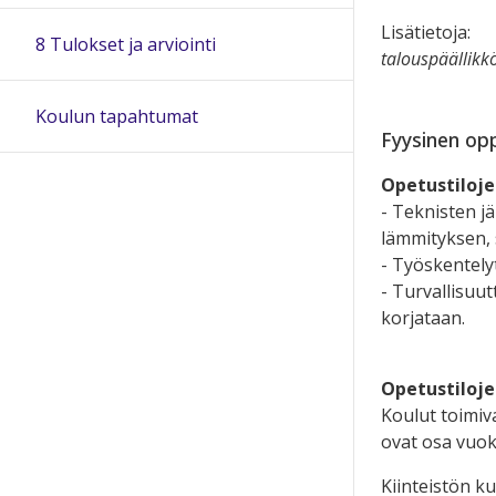
Lisätietoja:
8 Tulokset ja arviointi
talouspäällikk
Koulun tapahtumat
Fyysinen op
Opetustilojen
- Teknisten j
lämmityksen, 
- Työskentelyt
- Turvallisuut
korjataan.
Opetustiloje
Koulut toimiva
ovat osa vuok
Kiinteistön k