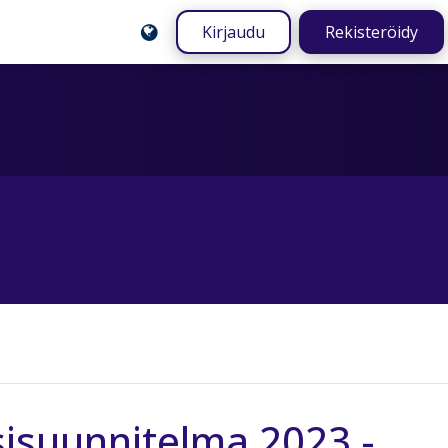
Kirjaudu
Rekisteröidy
isuunnitelma 2023 -