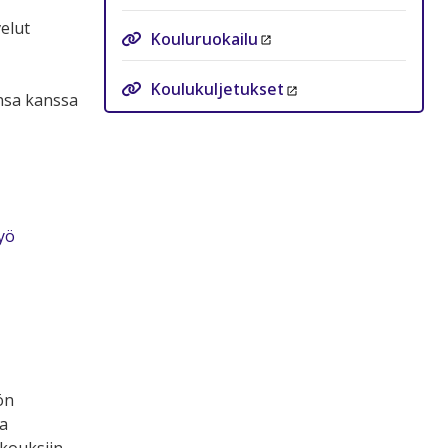
elut
Kouluruokailu
Koulukuljetukset
ensa kanssa
yö
ön
la
kouksiin,