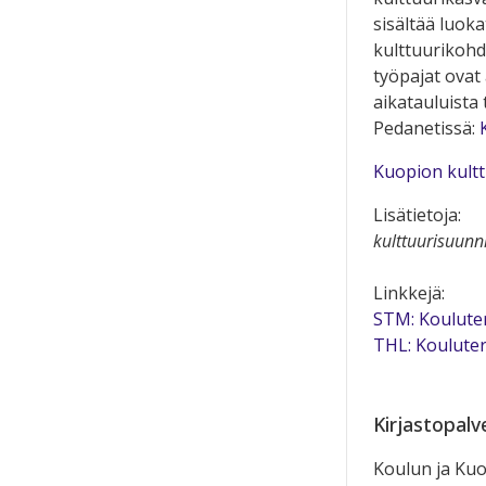
sisältää luoka
kulttuurikohde
työpajat ovat 
aikatauluista 
Pedanetissä:
Kuopion kult
Lisätietoja:
kulttuurisuunn
Linkkejä:
STM: Koulute
THL: Koulute
Kirjastopalv
Koulun ja Ku