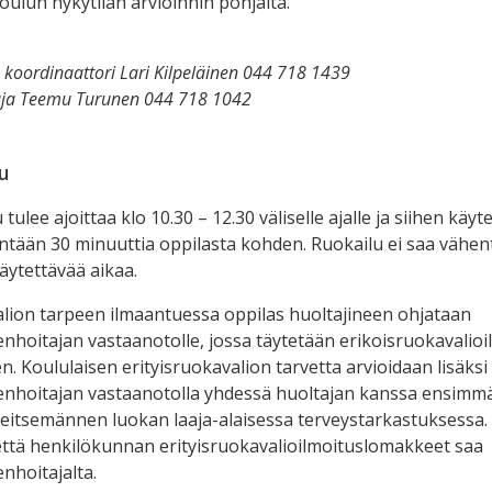
oulun nykytilan arvioinnin pohjalta.
 koordinaattori Lari Kilpeläinen 044 718 1439
aja Teemu Turunen 044 718 1042
u
tulee ajoittaa klo 10.30 – 12.30 väliselle ajalle ja siihen käyt
ähintään 30 minuuttia oppilasta kohden. Ruokailu ei saa vähen
ytettävää aikaa.
alion tarpeen ilmaantuessa oppilas huoltajineen ohjataan
nhoitajan vastaanotolle, jossa täytetään erikoisruokavalioi
en. Koululaisen erityisruokavalion tarvetta arvioidaan lisäksi
nhoitajan vastaanotolla yhdessä huoltajan kanssa ensimmä
seitsemännen luokan laaja-alaisessa terveystarkastuksessa.
että henkilökunnan erityisruokavalioilmoituslomakkeet saa
nhoitajalta.