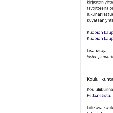
kirjaston yht
tavoitteena o
lukuharrastu
kuvataan yhtei
Kuopion kaup
Kuopion kaup
Lisätietoja:
lasten ja nuor
Koululiikunt
Koululiikunna
Peda.netistä
.
Liikkuva koul