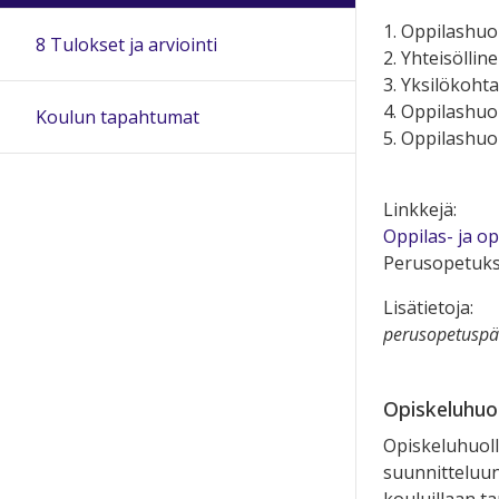
1. Oppilashuo
8 Tulokset ja arviointi
2. Yhteisöllin
3. Yksilökoht
4. Oppilashuo
Koulun tapahtumat
5. Oppilashu
Linkkejä:
Oppilas- ja op
Perusopetuks
Lisätietoja:
perusopetuspä
Opiskeluhuo
Opiskeluhuoll
suunnitteluun,
kouluillaan t