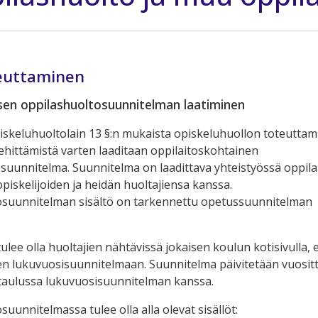
euttaminen
sen oppilashuoltosuunnitelman laatiminen
piskeluhuoltolain 13 §:n mukaista opiskeluhuollon toteuttami
kehittämistä varten laaditaan oppilaitoskohtainen
suunnitelma. Suunnitelma on laadittava yhteistyössä oppil
opiskelijoiden ja heidän huoltajiensa kanssa.
osuunnitelman sisältö on tarkennettu opetussuunnitelman
lee olla huoltajien nähtävissä jokaisen koulun kotisivulla, e
een lukuvuosisuunnitelmaan. Suunnitelma päivitetään vuosit
taulussa lukuvuosisuunnitelman kanssa.
uunnitelmassa tulee olla alla olevat sisällöt: