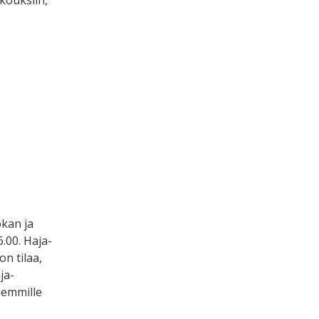
okan ja
.00. Haja-
n tilaa,
ja-
hemmille