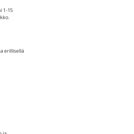
i 1-15
ikko.
erillisellä
 ja