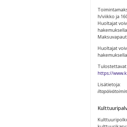
Toimintamaksu
h/viikko ja 16
Huoltajat voi
hakemuksella. 
Maksuvapautu
Huoltajat voi
hakemuksella. 
Tulostettavat
https://www.k
Lisätietoja:
iltapäivätoimi
Kulttuuripal
Kulttuuripolk
kulttuurikasv