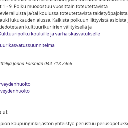
t 1 - 9. Polku muodostuu vuosittain toteutettavista
vierailuista ja/tai koulussa toteutettavista taidetyöpajoista
auki lukukauden alussa. Kaikista polkuun liittyvistä asioista 
tiedotetaan kulttuurikuriirien välityksellä ja
Kulttuuripolku kouluille ja varhaiskasvatukselle
tuurikasvatussuunnitelma
ittelija Jonna Forsman 044 718 2468
rveydenhuolto
rveydenhuolto
elut
opion kaupunginkirjaston yhteistyö perustuu perusopetuks