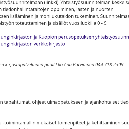
eistyösuunnitelmaan (linkki). Yhteistyösuunnitelman keskei
n tiedonhallintataitojen oppiminen, lasten ja nuorten
ksen lisääminen ja monilukutaidon tukeminen. Suunnitelma
styön toteuttaminen ja sisällöt vuosiluokilla 0 - 9.
unginkirjaston ja Kuopion perusopetuksen yhteistyösuunn
unginkirjaston verkkokirjasto
ten kirjastopalveluiden päällikkö Anu Parviainen 044 718 2309
a
n tapahtumat, ohjeet uimaopetukseen ja ajankohtaiset tiedo
u -toimintamallin mukaiset toimenpiteet ja kehittäminen su