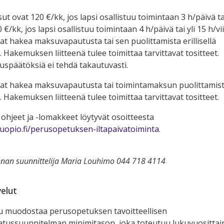
t ovat 120 €/kk, jos lapsi osallistuu toimintaan 3 h/päivä ta
0 €/kk, jos lapsi osallistuu toimintaan 4 h/päivä tai yli 15 h/vi
vat hakea maksuvapautusta tai sen puolittamista erillisellä
Hakemuksen liitteenä tulee toimittaa tarvittavat tositteet.
späätöksiä ei tehdä takautuvasti.
vat hakea maksuvapautusta tai toimintamaksun puolittamista 
Hakemuksen liitteenä tulee toimittaa tarvittavat tositteet.
 ohjeet ja -lomakkeet löytyvät osoitteesta
uopio.fi/perusopetuksen-iltapaivatoiminta
.
nnan suunnittelija Maria Louhimo 044 718 4114
velut
u muodostaa perusopetuksen tavoitteellisen
atussuunnitelman minimitason, joka toteutuu lukuvuosittain