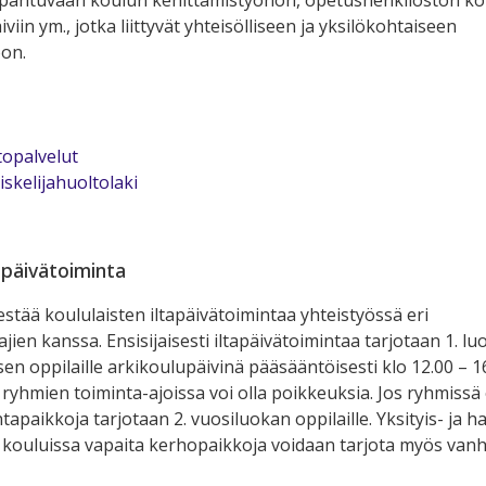
viin ym., jotka liittyvät yhteisölliseen ja yksilökohtaiseen
on.
opalvelut
iskelijahuoltolaki
apäivätoiminta
estää koululaisten iltapäivätoimintaa yhteistyössä eri
jien kanssa. Ensisijaisesti iltapäivätoimintaa tarjotaan 1. lu
en oppilaille arkikoulupäivinä pääsääntöisesti klo 12.00 – 16
ryhmien toiminta-ajoissa voi olla poikkeuksia. Jos ryhmissä o
tapaikkoja tarjotaan 2. vuosiluokan oppilaille. Yksityis- ja ha
kouluissa vapaita kerhopaikkoja voidaan tarjota myös van