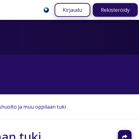
Kirjaudu
Rekisteröidy
shuolto ja muu oppilaan tuki
an tuki
J