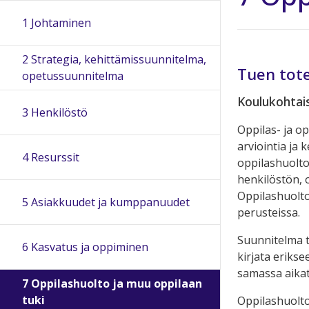
1 Johtaminen
2 Strategia, kehittämissuunnitelma,
Tuen tot
opetussuunnitelma
Koulukohtai
3 Henkilöstö
Oppilas- ja o
arviointia ja 
4 Resurssit
oppilashuolto
henkilöstön, 
Oppilashuolt
5 Asiakkuudet ja kumppanuudet
perusteissa.
Suunnitelma tu
6 Kasvatus ja oppiminen
kirjata eriks
samassa aika
7 Oppilashuolto ja muu oppilaan
tuki
Oppilashuoltos