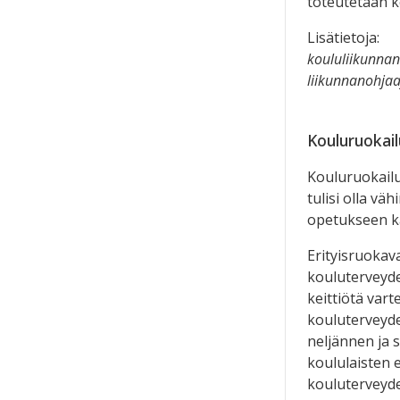
toteutetaan k
Lisätietoja:
koululiikunnan
liikunnanohja
Kouluruokail
Kouluruokailu 
tulisi olla v
opetukseen kä
Erityisruokav
kouluterveyde
keittiötä vart
kouluterveyde
neljännen ja 
koululaisten 
kouluterveyde