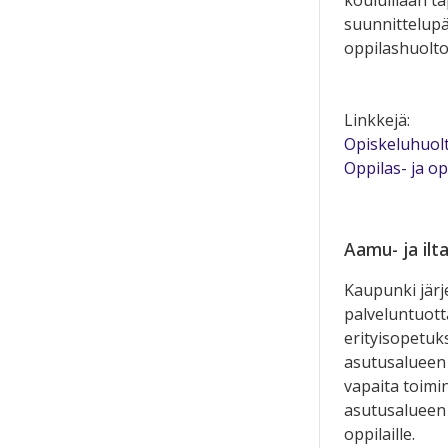
suunnittelupäi
oppilashuolto
Linkkejä:
Opiskeluhuolt
Oppilas- ja op
Aamu- ja ilt
Kaupunki järj
palveluntuotta
erityisopetuks
asutusalueen 
vapaita toimin
asutusalueen 
oppilaille.