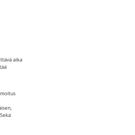
ettävä aika
tää
lmoitus
isen,
 Sekä