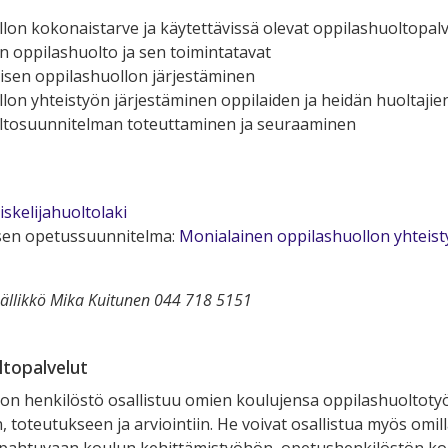
llon kokonaistarve ja käytettävissä olevat oppilashuoltopalv
en oppilashuolto ja sen toimintatavat
aisen oppilashuollon järjestäminen
llon yhteistyön järjestäminen oppilaiden ja heidän huoltaji
oltosuunnitelman toteuttaminen ja seuraaminen
iskelijahuoltolaki
en opetussuunnitelma:
Monialainen oppilashuollon yhteist
ällikkö
Mika Kuitunen 044 718 5151
ltopalvelut
on henkilöstö osallistuu omien koulujensa oppilashuoltoty
 toteutukseen ja arviointiin. He voivat osallistua myös omil
apahtuvaan koulun kehittämistyöhön, opetushenkilöstön ko