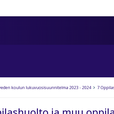
eden koulun lukuvuosisuunnitelma 2023 - 2024
>
7 Oppila
ilashuolto ja muu oppila