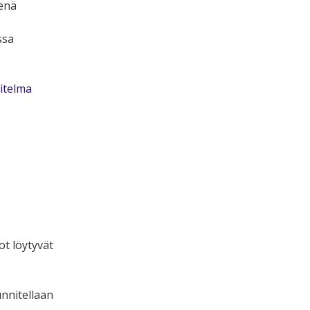
senä
ssa
itelma
t löytyvät
unnitellaan