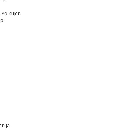
. Polkujen
ja
en ja