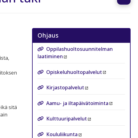
Ohjaus
Oppilashuoltosuunnitelman
laatiminen
sta,
Opiskeluhuoltopalvelut
aitoksen
Kirjastopalvelut
Aamu- ja iltapäivätoiminta
ikä sitä
tain
Kulttuuripalvelut
Koululiikunta