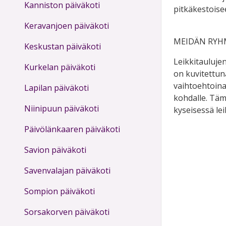
Kanniston päiväkoti
pitkäkestoisee
Keravanjoen päiväkoti
MEIDÄN RYH
Keskustan päiväkoti
Leikkitaulujen
Kurkelan päiväkoti
on kuvitettuna
vaihtoehtoina
Lapilan päiväkoti
kohdalle. Tämä
Niinipuun päiväkoti
kyseisessä lei
Päivölänkaaren päiväkoti
Savion päiväkoti
Savenvalajan päiväkoti
Sompion päiväkoti
Sorsakorven päiväkoti