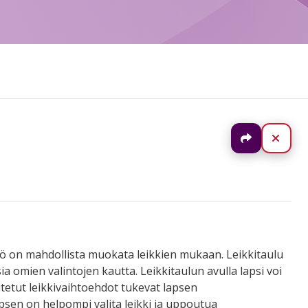
Jaa
Sulj
istö on mahdollista muokata leikkien mukaan. Leikkitaulu
 omien valintojen kautta. Leikkitaulun avulla lapsi voi
uvitetut leikkivaihtoehdot tukevat lapsen
psen on helpompi valita leikki ja uppoutua