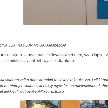
ISINA LEIKKITAULUN MUOKKAAMISESSA!
suus ei rajoitu ainoastaan leikinvalintahetkeen, vaan lapset 
eille mieluisia vaihtoehtoja leikkitauluun.
ikit voidaan valita äänestämällä tai lastenkokouksissa. Leikkita
en ja toimintojen valinnassa näkyy myös lasten mielenkiinnonkoh
et leikkivälineet ovat välillä varastossa