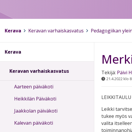
Kerava
>
Keravan varhaiskasvatus
>
Pedagogiikan ylein
Kerava
Merk
Keravan varhaiskasvatus
Tekijä:
Päivi 
21.4.2022 klo 8
Aarteen päiväkoti
LEIKKITAUL
Heikkilän Päiväkoti
Leikki tarvit
Jaakkolan päiväkoti
tukee myös va
Kalevan päiväkoti
valita itselle
toiminnanohja