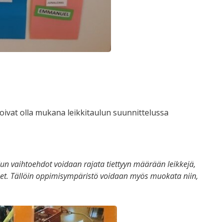
voivat olla mukana leikkitaulun suunnittelussa
ulun vaihtoehdot voidaan rajata tiettyyn määrään leikkejä,
teet. Tällöin oppimisympäristö voidaan myös muokata niin,