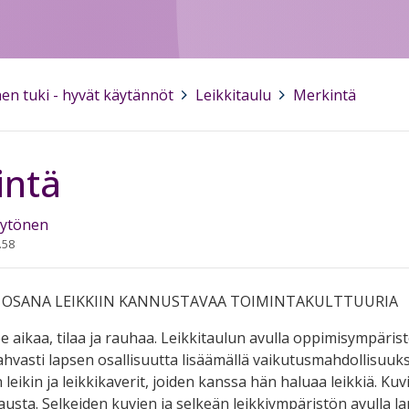
en tuki - hyvät käytännöt
>
Leikkitaulu
>
Merkintä
intä
Hytönen
.58
U OSANA LEIKKIIN KANNUSTAVAA TOIMINTAKULTTUURIA
see aikaa, tilaa ja rauhaa. Leikkitaulun avulla oppimisympär
hvasti lapsen osallisuutta lisäämällä vaikutusmahdollisuuksia
en leikin ja leikkikaverit, joiden kanssa hän haluaa leikkiä. K
usta. Selkeiden kuvien ja selkeän leikkiympäristön avulla la