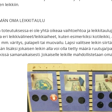
n leikkiin.
MÄN OMA LEIKKITAULU
 toteutuksessa ei ole yhtä oikeaa vaihtoehtoa ja leikkitauluj
 eri leikkivälineet/leikkiaiheet, kuten esimerkiksi kotileikki, 
 mm. väritys, palapeli tai muovailu. Lapsi valitsee leikin si
n lisäksi jokaisen leikin alla voi olla tietty määrä ruutuja/p
kissä samanaikaisesti. Jokaiselle leikille mahdollistetaan oma 