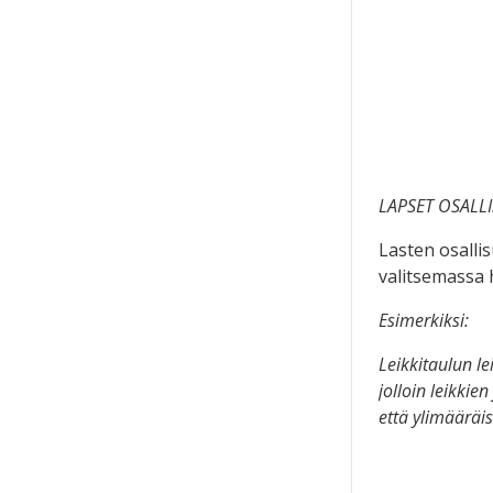
LAPSET OSALL
Lasten osalli
valitsemassa h
Esimerkiksi:
Leikkitaulun le
jolloin leikki
että ylimääräis