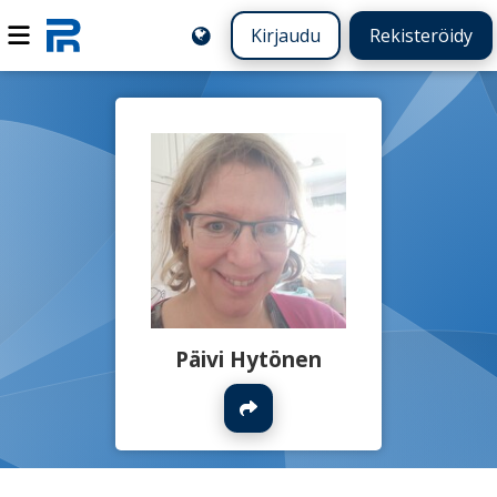
Kirjaudu
Rekisteröidy
Päivi Hytönen
Jaa