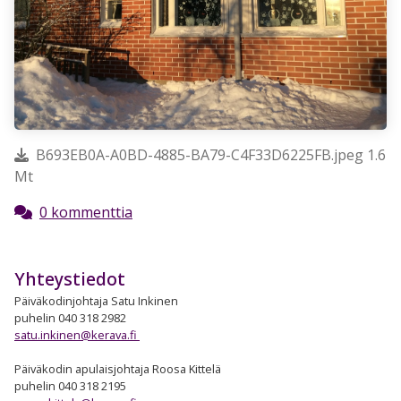
B693EB0A-A0BD-4885-BA79-C4F33D6225FB.jpeg 1.6
Mt
0 kommenttia
Yhteystiedot
Päiväkodinjohtaja Satu Inkinen
puhelin 040 318 ​2982
satu.inkinen@kerava.fi
Päiväkodin apulaisjohtaja Roosa Kittelä
puhelin 040 318 2195