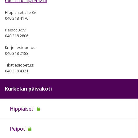
roosa.kittela@kerava.fi
Hippiäiset alle 3v:
040 318 4170
Peipot 3-5v:
040 318 2806
Kurjet esiopetus:
040 318 2188
Tikat esiopetus:
040 318 4321
Kurkelan päiväkoti
Hippiäiset
Peipot