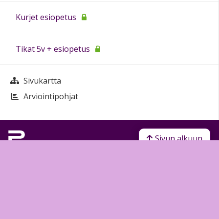
Kurjet esiopetus
Tikat 5v + esiopetus
Sivukartta
Arviointipohjat
Sivun alkuun
Ohjeet
Saavutettavuus
Yksityisyydensuoja
Lähetä palautetta Peda.net-ylläpidolle
Ilmoita asiaton sisältö