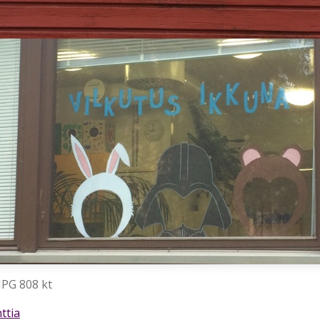
JPG 808 kt
ttia