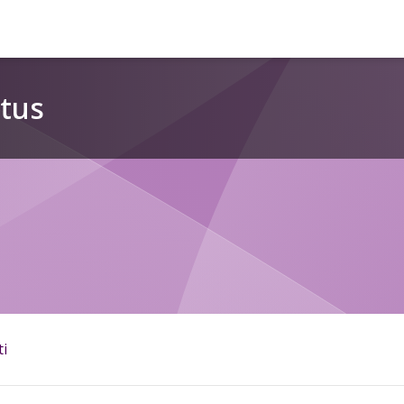
tus
ti