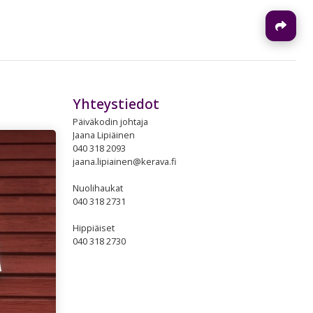
J
Yhteystiedot
Päiväkodin johtaja
Jaana Lipiäinen
040 318 2093
jaana.lipiainen@kerava.fi
Nuolihaukat
040 318 2731
Hippiäiset
040 318 2730