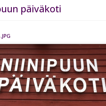
puun päiväkoti
.JPG