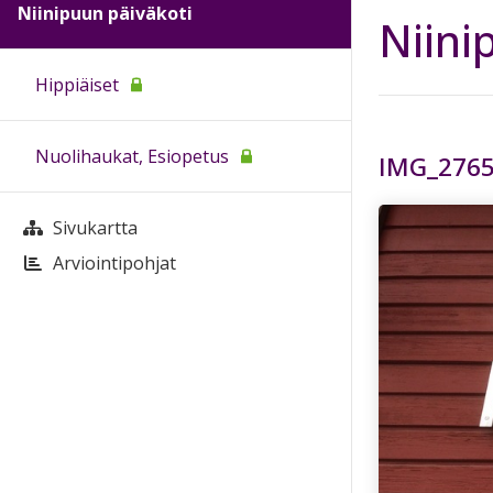
Niinipuun päiväkoti
Niini
Hippiäiset
Nuolihaukat, Esiopetus
IMG_2765
Sivukartta
Arviointipohjat