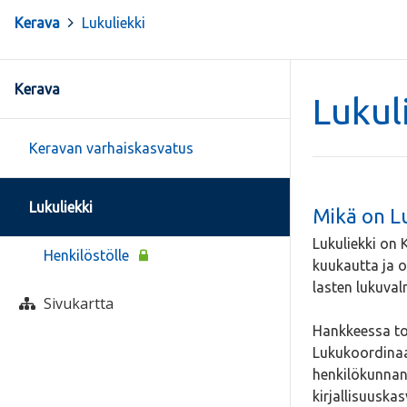
Kerava
>
Lukuliekki
Kerava
Lukul
Keravan varhaiskasvatus
Lukuliekki
Mikä on Lu
Lukuliekki on 
Henkilöstölle
kuukautta ja on
lasten lukuval
Sivukartta
Hankkeessa toi
Lukukoordinaat
henkilökunnan 
kirjallisuuska