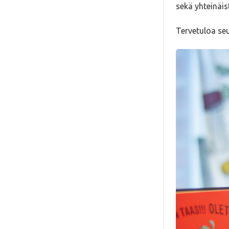
sekä yhteinäi
Tervetuloa se