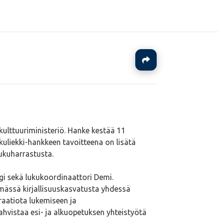
Jaa
kulttuuriministeriö. Hanke kestää 11
Lukuliekki-hankkeen tavoitteena on lisätä
lukuharrastusta.
gi sekä lukukoordinaattori Demi.
ämässä kirjallisuuskasvatusta yhdessä
raatiota lukemiseen ja
ahvistaa esi- ja alkuopetuksen yhteistyötä