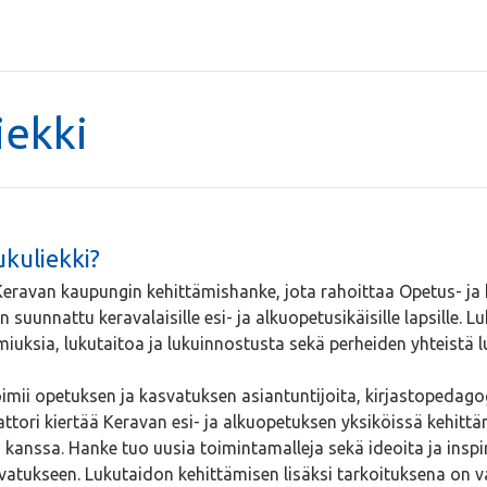
iekki
kuliekki?
Keravan kaupungin kehittämishanke, jota rahoittaa Opetus- ja 
 suunnattu keravalaisille esi- ja alkuopetusikäisille lapsille. 
miuksia, lukutaitoa ja lukuinnostusta sekä perheiden yhteistä 
mii opetuksen ja kasvatuksen asiantuntijoita, kirjastopedago
tori kiertää Keravan esi- ja alkuopetuksen yksiköissä kehitt
kanssa. Hanke tuo uusia toimintamalleja sekä ideoita ja inspi
svatukseen. Lukutaidon kehittämisen lisäksi tarkoituksena on v