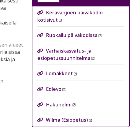
kaisesti
ava
Keravanjoen päiväkodin
kotisivut
kaisella
Ruokailu päiväkodissa
isen alueet
Varhaiskasvatus- ja
ilaisissa
esiopetussuunnitelma
ksia ja
Lomakkeet
en
Edlevo
Hakuhelmi
Wilma (Esiopetus)
: