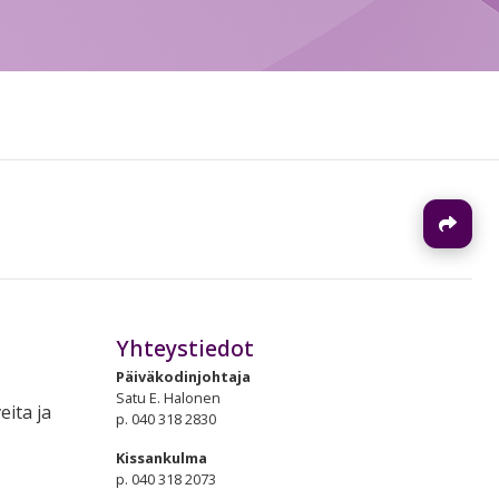
J
Yhteystiedot
Päiväkodinjohtaja
Satu E. Halonen
eita ja
p. 040 318 2830
Kissankulma
p. 040 318 2073