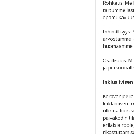
Rohkeus: Me 
tartumme las
epämukavuusa
Inhimillisyys:
arvostamme la
huomaamme v
Osallisuus: Me
ja persoonall
Inklusiivise
Keravanjoella
leikkimisen to
ulkona kuin s
päiväkodin til
erilaisia rool
rikastuttamise