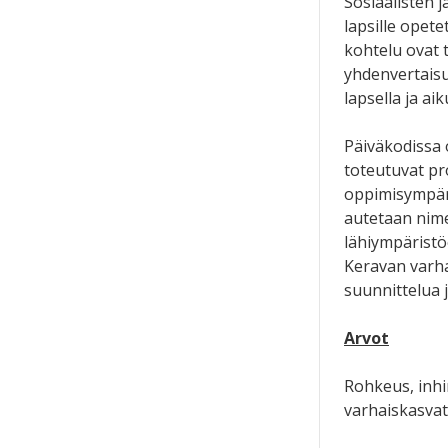
Sosiaalisten 
lapsille opet
kohtelu ovat 
yhdenvertaisu
lapsella ja aik
Päiväkodissa 
toteutuvat pr
oppimisympäri
autetaan nimeä
lähiympäristö
Keravan varha
suunnittelua j
Arvot
Rohkeus, inhi
varhaiskasvat