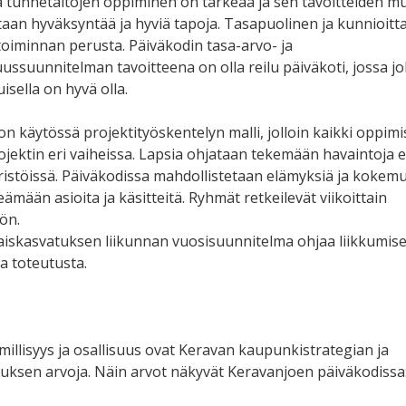
ja tunnetaitojen oppiminen on tärkeää ja sen tavoitteiden mu
etaan hyväksyntää ja hyviä tapoja. Tasapuolinen ja kunnioitt
toiminnan perusta. Päiväkodin tasa-arvo- ja
ussuunnitelman tavoitteena on olla reilu päiväkoti, jossa jo
uisella on hyvä olla.
on käytössä projektityöskentelyn malli, jolloin kaikki oppim
ojektin eri vaiheissa. Lapsia ohjataan tekemään havaintoja er
stöissä. Päiväkodissa mahdollistetaan elämyksiä ja kokemu
mään asioita ja käsitteitä. Ryhmät retkeilevät viikoittain
ön.
iskasvatuksen liikunnan vuosisuunnitelma ohjaa liikkumis
a toteutusta.
millisyys ja osallisuus ovat Keravan kaupunkistrategian ja
uksen arvoja. Näin arvot näkyvät Keravanjoen päiväkodissa