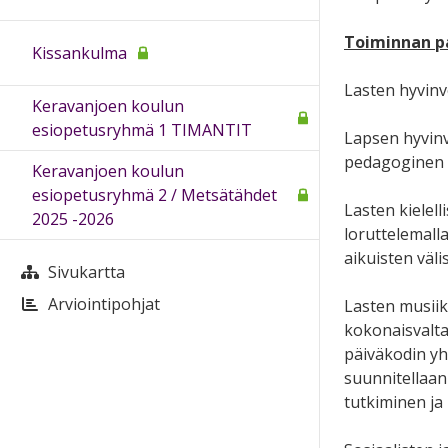
Toiminnan p
Kissankulma
Lasten hyvinv
Keravanjoen koulun
esiopetusryhmä 1 TIMANTIT
Lapsen hyvinv
pedagoginen t
Keravanjoen koulun
esiopetusryhmä 2 / Metsätähdet
Lasten kielell
2025 -2026
loruttelemalla
aikuisten väl
Sivukartta
Arviointipohjat
Lasten musiiki
kokonaisvalta
päiväkodin yht
suunnitellaan 
tutkiminen ja 