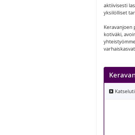
aktiivisesti l
yksilölliset t
Keravanjoen p
kotiväki, avo
yhteistyömme 
varhaiskasvat
Keravan
Katseluti