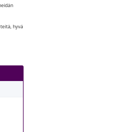
 heidän
eitä, hyvä