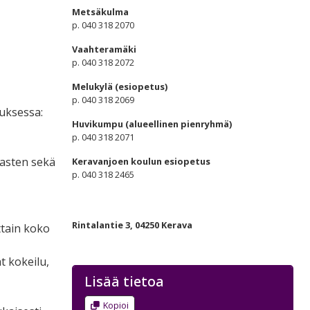
Metsäkulma
p. 040 318 2070
Vaahteramäki
p. 040 318 2072
Melukylä (esiopetus)
p. 040 318 2069
uksessa:
Huvikumpu (alueellinen pienryhmä)
p. 040 318 2071
 lasten sekä
Keravanjoen koulun esiopetus
p. 040 318 2465
Rintalantie 3, 04250 Kerava
ttain koko
t kokeilu,
Lisää tietoa
Kopioi