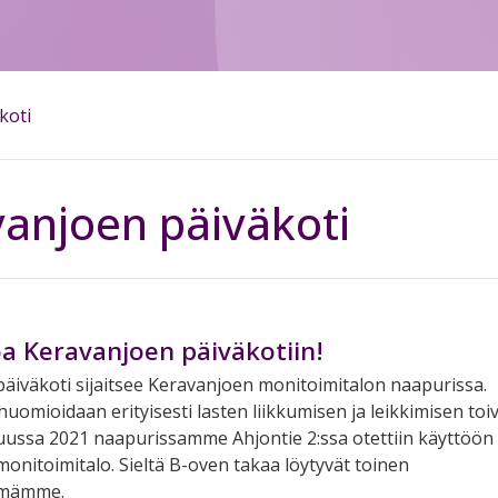
koti
anjoen päiväkoti
a Keravanjoen päiväkotiin!
äiväkoti sijaitsee Keravanjoen monitoimitalon naapurissa.
uomioidaan erityisesti lasten liikkumisen ja leikkimisen toiv
kuussa 2021 naapurissamme Ahjontie 2:ssa otettiin käyttöön
onitoimitalo. Sieltä B-oven takaa löytyvät toinen
hmämme.