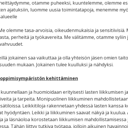
heittäydymme, otamme puheeksi, kuuntelemme, olemme es
ten ajatuksiin, luomme uusia toimintatapoja, menemme my
lueelle
 Me olemme tasa-arvoisia, oikeudenmukaisia ja sensitiivisiä.
sta, perheitä ja työkavereita. Me välitämme, otamme syliin 
ahvuudet.
illä jokainen saa vaikuttaa ja olla yhteisön jäsen omien tait
isuuden mukaan. Jokainen tulee kuulluksi ja nähdyksi.
n oppimisympäristön kehittäminen
 kuunnellaan ja huomioidaan erityisesti lasten liikkumisen j
iveita ja tarpeita. Monipuolinen liikkuminen mahdollistetaan
isätiloissa. Leikkitiloja rakennetaan yhdessä lasten kanssa 
at hyödyntäen. Leikki ja liikkuminen saavat näkyä ja kuulua.
eja ja läsnäoloa korostetaan liikkumisen mahdollistamisessa 
ssa. Tähän liittyy tutkiva työtapa, jolloin aikuinen havainno