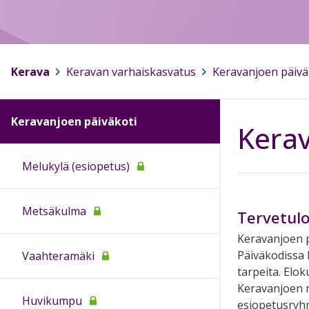
Kerava
>
Keravan varhaiskasvatus
>
Keravanjoen päivä
Keravanjoen päiväkoti
Kerav
Melukylä (esiopetus)
Metsäkulma
Tervetulo
Keravanjoen p
Päiväkodissa h
Vaahteramäki
tarpeita. Elo
Keravanjoen m
Huvikumpu
esiopetusry