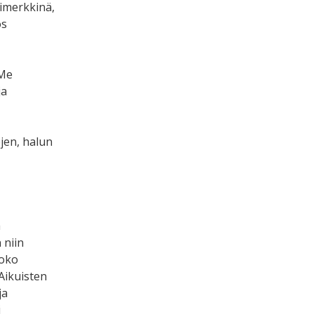
imerkkinä,
ös
 Me
ja
ojen, halun
a
 niin
koko
 Aikuisten
ja
i