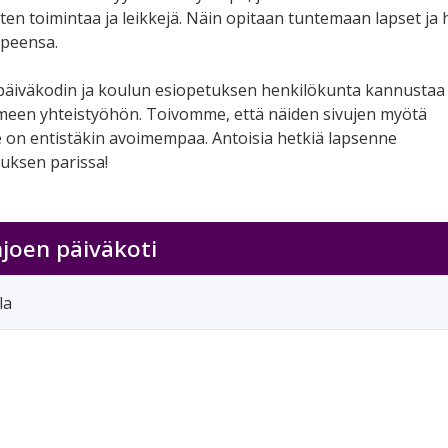
asten toimintaa ja leikkejä. Näin opitaan tuntemaan lapset ja
arpeensa.
äiväkodin ja koulun esiopetuksen henkilökunta kannustaa t
imeen yhteistyöhön. Toivomme, että näiden sivujen myötä
on entistäkin avoimempaa. Antoisia hetkiä lapsenne
uksen parissa!
joen päiväkoti
la