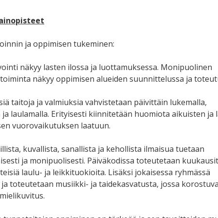
ainopisteet
oinnin ja oppimisen tukeminen:
ointi näkyy lasten ilossa ja luottamuksessa. Monipuolinen
oiminta näkyy oppimisen alueiden suunnittelussa ja toteut
isiä taitoja ja valmiuksia vahvistetaan päivittäin lukemalla,
 ja laulamalla. Erityisesti kiinnitetään huomiota aikuisten ja
isen vuorovaikutuksen laatuun.
llista, kuvallista, sanallista ja kehollista ilmaisua tuetaan
isesti ja monipuolisesti. Päiväkodissa toteutetaan kuukausi
eisiä laulu- ja leikkituokioita. Lisäksi jokaisessa ryhmässä
ja toteutetaan musiikki- ja taidekasvatusta, jossa korostuva
mielikuvitus.