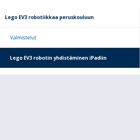
Lego EV3 robotiikkaa peruskouluun
Valmistelut
Lego EV3 robotin yhdistäminen iPadiin
Harjoitus 1. Ilmeilyä
Harjoitus 2. Tarkkuusajo
Harjoitus 3. Taskuparkki
Harjoitus 4. Pesäpalloa