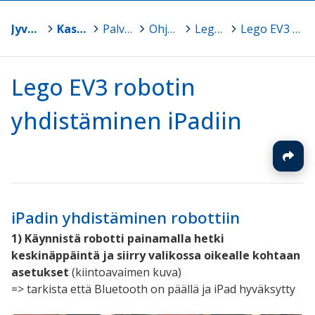
Jyväskylä
>
Kasvun ja oppimisen TVT-tuki
>
Palvelut ja ohjelmistot
>
Ohjelmointi ja robotiikka
>
Lego EV3 robotiikkaa peruskouluun
>
Lego EV3 robotin yhdistäminen iPadiin
Lego EV3 robotin
yhdistäminen iPadiin
iPadin yhdistäminen robottiin
1) Käynnistä robotti painamalla hetki
keskinäppäintä ja siirry valikossa oikealle kohtaan
asetukset
(kiintoavaimen kuva)
=> tarkista että Bluetooth on päällä ja iPad hyväksytty