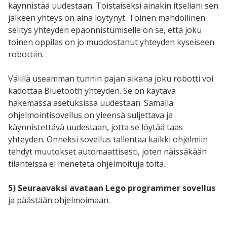
käynnistää uudestaan. Toistaiseksi ainakin itselläni sen
jälkeen yhteys on aina löytynyt. Toinen mahdollinen
selitys yhteyden epäonnistumiselle on se, että joku
toinen oppilas on jo muodostanut yhteyden kyseiseen
robottiin.
Välillä useamman tunnin pajan aikana joku robotti voi
kadottaa Bluetooth yhteyden. Se on käytävä
hakemassa asetuksissa uudestaan. Samalla
ohjelmointisovellus on yleensä suljettava ja
käynnistettävä uudestaan, jotta se löytää taas
yhteyden. Onneksi sovellus tallentaa kaikki ohjelmiin
tehdyt muutokset automaattisesti, joten näissäkään
tilanteissa ei menetetä ohjelmoituja töitä.
5) Seuraavaksi avataan Lego programmer sovellus
ja päästään ohjelmoimaan.