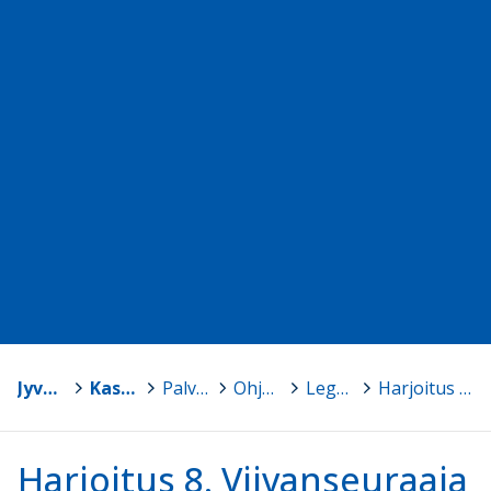
Jyväskylä
>
Kasvun ja oppimisen TVT-tuki
>
Palvelut ja ohjelmistot
>
Ohjelmointi ja robotiikka
>
Lego EV3 robotiikkaa peruskouluun
>
Harjoitus 8. Viivanseuraaja
Harjoitus 8. Viivanseuraaja