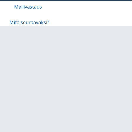
Mallivastaus
Mitä seuraavaksi?
Sivukartta
Sivun alkuun
Ohjeet
Saavutettavuus
Yksityisyydensuoja
Lähetä palautetta Peda.net-ylläpidolle
Ilmoita asiaton sisältö
Tämän sivun lisenssi
Peda.net-yleislisenssi