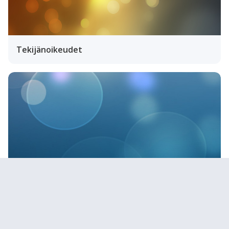
Tekijänoikeudet
Viestintä