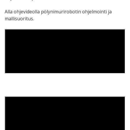
Alla ohjevideolla pölynimurirobotin ohjelmointi ja
mallisuoritus.