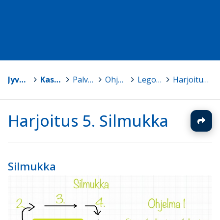
Jyväskylä
>
Kasvun ja oppimisen TVT-tuki
>
Palvelut ja ohjelmistot
>
Ohjelmointi ja robotiikka
>
Lego EV3 robotiikkaa peruskouluun
>
Harjoitus 5. Silmukka
Harjoitus 5. Silmukka
Silmukka