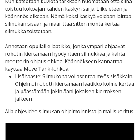
Kun katsotaan kuviota tarkkaan huomataan että siinä
toistuu kokoajan kahden käskyn sarja: Liike eteen ja
käännnös oikeaan. Nämä kaksi käskyä voidaan laittaa
silmukan sisään ja määrittää sitten monta kertaa
silmukka toistetaan.
Annetaan oppilaille laatikko, jonka ympäri ohjaavat
robotin kiertämään hyödyntäen silmukkaa ja kahta
moottorin ohjauslohkoa. Käännökseen kannattaa
käyttää Move Tank-lohkoa.
Lisähaaste: Silmukoita voi asentaa myös sisäkkäin.
Ohjelmoi robotti kiertämään laatikko kolme kertaa
ja päästämään jokin ääni jokaisen kierroksen
jälkeen.
Alla ohjevideo silmukan ohjelmoinnista ja mallisuoritus.