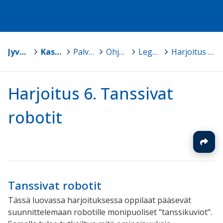
Jyväskylä
>
Kasvun ja oppimisen TVT-tuki
>
Palvelut ja ohjelmistot
>
Ohjelmointi ja robotiikka
>
Lego EV3 robotiikkaa peruskouluun
>
Harjoitus 6. Tanssivat robotit
Harjoitus 6. Tanssivat
robotit
Tanssivat robotit
Tässä luovassa harjoituksessa oppilaat pääsevät
suunnittelemaan robotille monipuoliset "tanssikuviot".