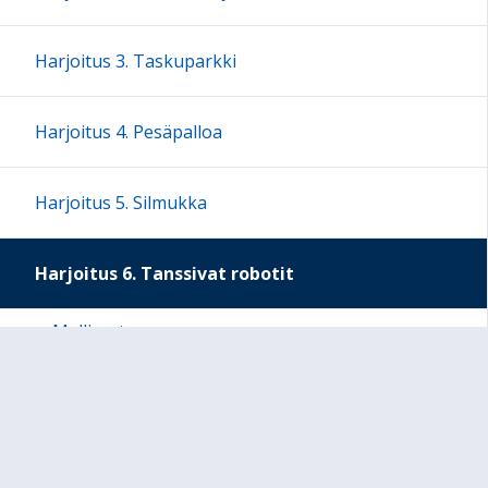
Harjoitus 3. Taskuparkki
Harjoitus 4. Pesäpalloa
Harjoitus 5. Silmukka
Harjoitus 6. Tanssivat robotit
Mallivastaus
Harjoitus 7. Pölynimurirobotti
Harjoitus 8. Viivanseuraaja