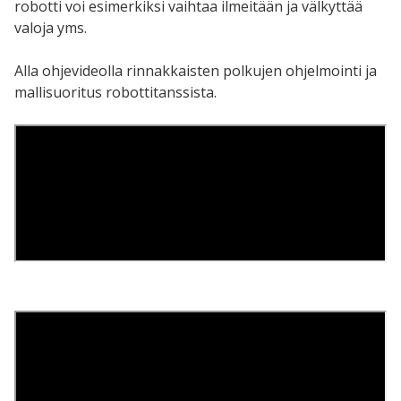
robotti voi esimerkiksi vaihtaa ilmeitään ja välkyttää
valoja yms.
Alla ohjevideolla rinnakkaisten polkujen ohjelmointi ja
mallisuoritus robottitanssista.