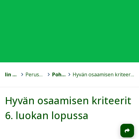
Iin kunta
>
Perusopetus ja esiopetus
>
Pohjois-Iin koulu
>
Hyvän osaamisen kriteerit 6. luokan lopussa
Hyvän osaamisen kriteerit
6. luokan lopussa