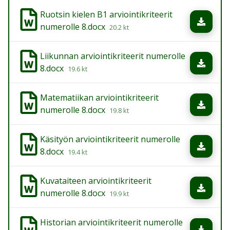
Ruotsin kielen B1 arviointikriteerit
Lata
numerolle 8.docx
20.2 kt
Liikunnan arviointikriteerit numerolle
Lata
8.docx
19.6 kt
Matematiikan arviointikriteerit
Lata
numerolle 8.docx
19.8 kt
Käsityön arviointikriteerit numerolle
Lata
8.docx
19.4 kt
Kuvataiteen arviointikriteerit
Lata
numerolle 8.docx
19.9 kt
Historian arviointikriteerit numerolle
Lata