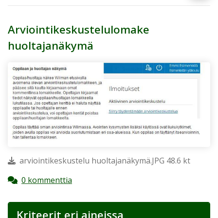
Arviointikeskustelulomake
huoltajanäkymä
arviointikeskustelu huoltajanäkymä.JPG 48.6 kt
0 kommenttia
Kriteerit eri aineissa