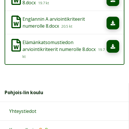
8.docx
19.7 kt
Englannin A arviointikriteerit
Lata
numerolle 8.docx
20.5 kt
Elämänkatsomustiedon
Lata
arviointikriteerit numerolle 8.docx
19.7
kt
Pohjois-Iin koulu
Yhteystiedot