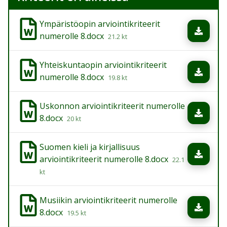
Ympäristöopin arviointikriteerit
Lata
numerolle 8.docx
21.2 kt
Yhteiskuntaopin arviointikriteerit
Lata
numerolle 8.docx
19.8 kt
Uskonnon arviointikriteerit numerolle
Lata
8.docx
20 kt
Suomen kieli ja kirjallisuus
Lata
arviointikriteerit numerolle 8.docx
22.1
kt
Musiikin arviointikriteerit numerolle
Lata
8.docx
19.5 kt