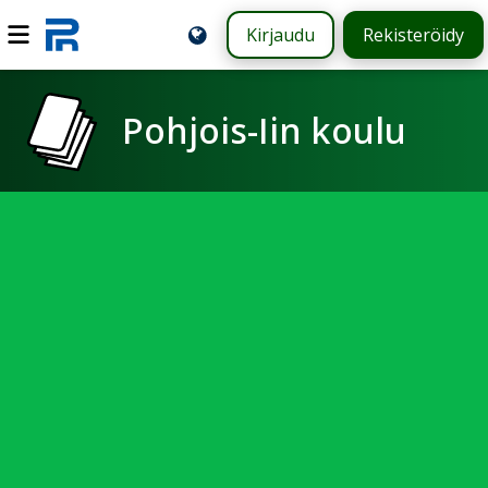
Kirjaudu
Rekisteröidy
Pohjois-Iin koulu