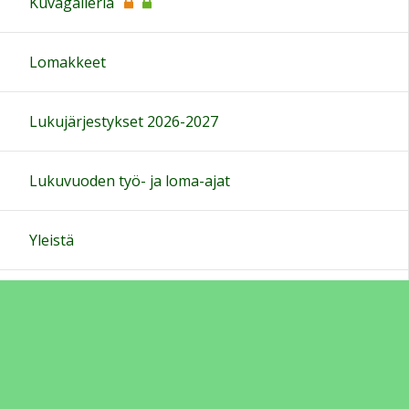
Kuvagalleria
Lomakkeet
Lukujärjestykset 2026-2027
Lukuvuoden työ- ja loma-ajat
Yleistä
50/50 hanke Pohjois-Iin koulussa
Iin kunnan perusopetuksen opetussuunnitelma