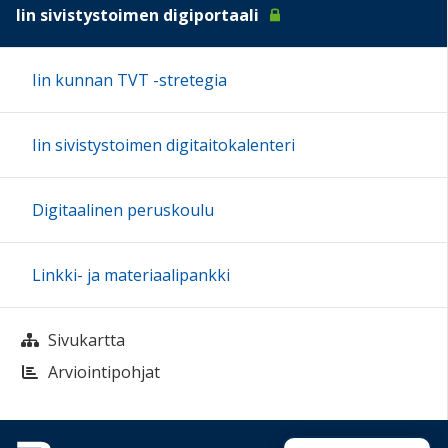
Iin sivistystoimen digiportaali
Iin kunnan TVT -stretegia
Iin sivistystoimen digitaitokalenteri
Digitaalinen peruskoulu
Linkki- ja materiaalipankki
Sivukartta
Arviointipohjat