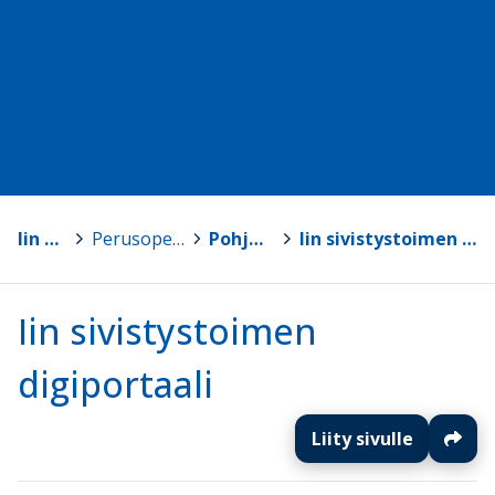
Iin kunta
>
Perusopetus ja esiopetus
>
Pohjois-Iin koulu
>
Iin sivistystoimen digiportaali
Iin sivistystoimen
digiportaali
Liity sivulle