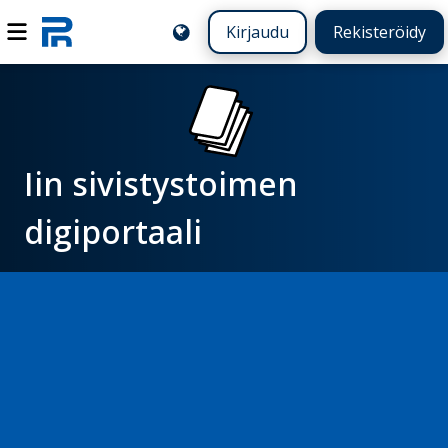
Kirjaudu
Rekisteröidy
Iin sivistystoimen
digiportaali