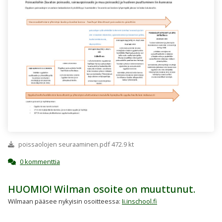
poissaolojen seuraaminen.pdf 472.9 kt
0 kommenttia
HUOMIO! Wilman osoite on muuttunut.
Wilmaan pääsee nykyisin osoitteessa:
Ii.inschool.fi