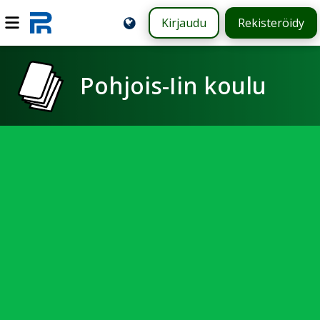
Kirjaudu
Rekisteröidy
Pohjois-Iin koulu