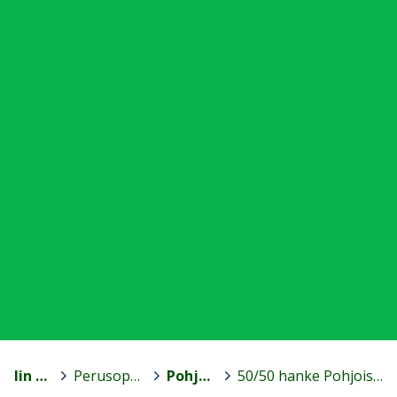
Iin kunta
>
Perusopetus ja esiopetus
>
Pohjois-Iin koulu
>
50/50 hanke Pohjois-Iin koulussa