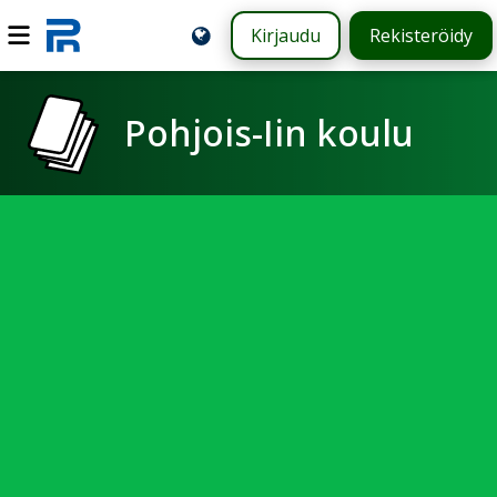
Kirjaudu
Rekisteröidy
Pohjois-Iin koulu