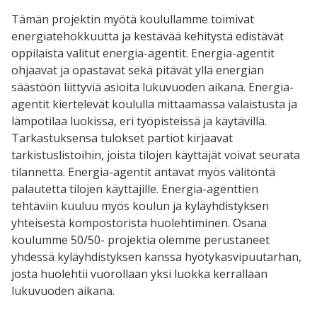
Tämän projektin myötä koulullamme toimivat
energiatehokkuutta ja kestävää kehitystä edistävät
oppilaista valitut energia-agentit. Energia-agentit
ohjaavat ja opastavat sekä pitävät yllä energian
säästöön liittyviä asioita lukuvuoden aikana. Energia-
agentit kiertelevät koululla mittaamassa valaistusta ja
lämpotilaa luokissa, eri työpisteissä ja käytävillä.
Tarkastuksensa tulokset partiot kirjaavat
tarkistuslistoihin, joista tilojen käyttäjät voivat seurata
tilannetta. Energia-agentit antavat myös välitöntä
palautetta tilojen käyttäjille. Energia-agenttien
tehtäviin kuuluu myös koulun ja kyläyhdistyksen
yhteisestä kompostorista huolehtiminen. Osana
koulumme 50/50- projektia olemme perustaneet
yhdessä kyläyhdistyksen kanssa hyötykasvipuutarhan,
josta huolehtii vuorollaan yksi luokka kerrallaan
lukuvuoden aikana.