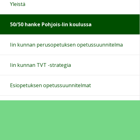
Yleistä
50/50 hanke Pohjois-Iin koulussa
Iin kunnan perusopetuksen opetussuunnitelma
Iin kunnan TVT -strategia
Esiopetuksen opetussuunnitelmat
Virtuaalinen opehuone
Luokkien sivut