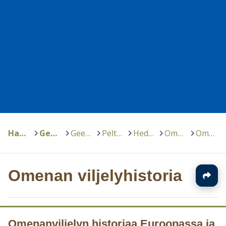
Hankkeet
>
GeenivaraOppi
>
Geenivaratutkijoiden kokoamaa
>
Peltojen ja puutarhojen monimuotoiset kasvit
>
Hedelmä- ja marjakasvit
>
Omena
>
Omenan viljelyhistoria
Omenan viljelyhistoria
Omenanviljelyn historiaa Euroopassa ja