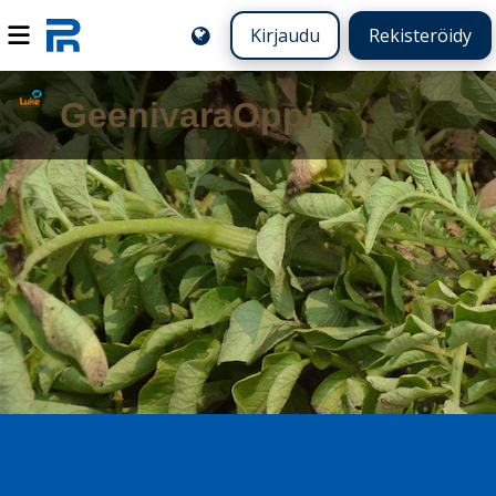
Kirjaudu
Rekisteröidy
GeenivaraOppi