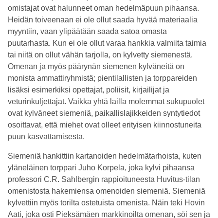
omistajat ovat halunneet oman hedelmäpuun pihaansa.
Heidän toiveenaan ei ole ollut saada hyvää materiaalia
myyntiin, vaan ylipäätään saada satoa omasta
puutarhasta. Kun ei ole ollut varaa hankkia valmiita taimia
tai niitä on ollut vähän tarjolla, on kylvetty siemenestä.
Omenan ja myös päärynän siemenen kylväneitä on
monista ammattiryhmistä; pientilallisten ja torppareiden
lisäksi esimerkiksi opettajat, poliisit, kirjailijat ja
veturinkuljettajat. Vaikka yhtä lailla molemmat sukupuolet
ovat kylväneet siemeniä, paikallislajikkeiden syntytiedot
osoittavat, että miehet ovat olleet erityisen kiinnostuneita
puun kasvattamisesta.
Siemeniä hankittiin kartanoiden hedelmätarhoista, kuten
yläneläinen torppari Juho Korpela, joka kylvi pihaansa
professori C.R. Sahlbergin rappioituneesta Huvitus-tilan
omenistosta hakemiensa omenoiden siemeniä. Siemeniä
kylvettiin myös torilta ostetuista omenista. Näin teki Hovin
Aati, joka osti Pieksämäen markkinoilta omenan, söi sen ja