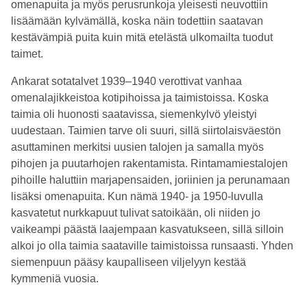
omenapuita ja myös perusrunkoja yleisesti neuvottiin
lisäämään kylvämällä, koska näin todettiin saatavan
kestävämpiä puita kuin mitä etelästä ulkomailta tuodut
taimet.
Ankarat sotatalvet 1939–1940 verottivat vanhaa
omenalajikkeistoa kotipihoissa ja taimistoissa. Koska
taimia oli huonosti saatavissa, siemenkylvö yleistyi
uudestaan. Taimien tarve oli suuri, sillä siirtolaisväestön
asuttaminen merkitsi uusien talojen ja samalla myös
pihojen ja puutarhojen rakentamista. Rintamamiestalojen
pihoille haluttiin marjapensaiden, joriinien ja perunamaan
lisäksi omenapuita. Kun nämä 1940- ja 1950-luvulla
kasvatetut nurkkapuut tulivat satoikään, oli niiden jo
vaikeampi päästä laajempaan kasvatukseen, sillä silloin
alkoi jo olla taimia saataville taimistoissa runsaasti. Yhden
siemenpuun pääsy kaupalliseen viljelyyn kestää
kymmeniä vuosia.