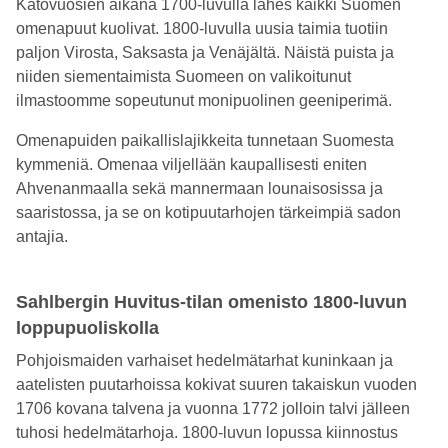
Katovuosien aikana 1700-luvulla lähes kaikki Suomen
omenapuut kuolivat. 1800-luvulla uusia taimia tuotiin
paljon Virosta, Saksasta ja Venäjältä. Näistä puista ja
niiden siementaimista Suomeen on valikoitunut
ilmastoomme sopeutunut monipuolinen geeniperimä.
Omenapuiden paikallislajikkeita tunnetaan Suomesta
kymmeniä. Omenaa viljellään kaupallisesti eniten
Ahvenanmaalla sekä mannermaan lounaisosissa ja
saaristossa, ja se on kotipuutarhojen tärkeimpiä sadon
antajia.
Sahlbergin Huvitus-tilan omenisto 1800-luvun
loppupuoliskolla
Pohjoismaiden varhaiset hedelmätarhat kuninkaan ja
aatelisten puutarhoissa kokivat suuren takaiskun vuoden
1706 kovana talvena ja vuonna 1772 jolloin talvi jälleen
tuhosi hedelmätarhoja. 1800-luvun lopussa kiinnostus