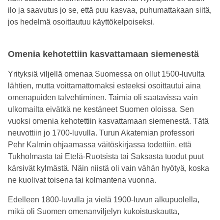
ilo ja saavutus jo se, että puu kasvaa, puhumattakaan siitä,
jos hedelmä osoittautuu käyttökelpoiseksi.
Omenia kehotettiin kasvattamaan siemenestä
Yrityksiä viljellä omenaa Suomessa on ollut 1500-luvulta
lähtien, mutta voittamattomaksi esteeksi osoittautui aina
omenapuiden talvehtiminen. Taimia oli saatavissa vain
ulkomailta eivätkä ne kestäneet Suomen oloissa. Sen
vuoksi omenia kehotettiin kasvattamaan siemenestä. Tätä
neuvottiin jo 1700-luvulla. Turun Akatemian professori
Pehr Kalmin ohjaamassa väitöskirjassa todettiin, että
Tukholmasta tai Etelä-Ruotsista tai Saksasta tuodut puut
kärsivät kylmästä. Näin niistä oli vain vähän hyötyä, koska
ne kuolivat toisena tai kolmantena vuonna.
Edelleen 1800-luvulla ja vielä 1900-luvun alkupuolella,
mikä oli Suomen omenanviljelyn kukoistuskautta,