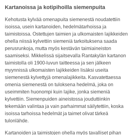
Kartanoissa ja kotipihoilla siemenpuita
Kehotusta kylvää omenapuita siemenestä noudatettiin
isoissa, usein kartanoiden, hedelmätarhoissa ja
taimistoissa. Ostettujen taimien ja ulkomaisten lajikkeiden
ohella niissä kylvettiin siemeniä tarkoituksena saada
perusrunkoja, mutta myös kestävän taimiaineiston
saamiseksi. Mikkelissä sijaitsevalla Rantakylän kartanon
taimistolla oli 1900-luvun taitteessa ja sen jälkeen
myynnissä ulkomaisten lajikkeiden lisäksi useita
siemenestä kylvettyjä omenalajikkeita. Kasvatettaessa
omenia siemenestä on tuloksena hedelmä, joka on
useimmiten huonompi kuin lajike, jonka siemeniä
kylvettiin. Siemenpuiden aineistossa jouduttiinkin
tekemään valintaa ja vain parhaimmat säilytettiin, koska
isoissa tarhoissa hedelmät ja taimet olivat tärkeä
tulonlähde.
Kartanoiden ja taimistojen ohella myös tavalliset pihan