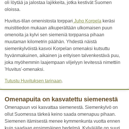
oli löytää ja jalostaa lajikkeita, jotka kestivät Suomen
oloissa.
Huvitus-tilan omenistosta torppari
Juho Korpela
keräsi
muistitiedon mukaan alkuperältään ulkomaisen puun
omenoita ja kylvi sen siemeniä torppansa pihaan
muutaman kilometrin päähän. Yhdestä näistä
siemenkylvöistä kasvoi Korpelan omenaksi kutsuttu
hyvänmakuinen, aikainen ja erityisen talvenkestävä puu,
joka myöhemmin laajempaan viljelyyn levitessä nimettiin
'Huvitus'-omenaksi.
Tutustu Huvituksen tarinaan
.
Omenapuita on kasvatettu siemenestä
Omenapuun voi kasvattaa siemenestä. Siemenkylvö on
ollut Suomessa tärkeä keino saada omenapuu pihaan.
Siemenen itämisestä menee kymmenkunta vuotta ennen
kuin saadaan ensimmäinen hedelmä. Kylväjälle on suuri