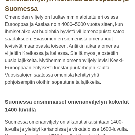
Suomessa
Omenoiden viljely on luultavimmin aloitettu eri osissa
Eurooppaa ja Aasiaa noin 4000–5000 vuotta sitten, kun
ihmiset alkoivat huolehtia hyvistä villiomenapuista satoa
saadakseen. Eväsomenien siemenistä omenapuut
levisivät maanosasta toiseen. Antiikin aikana omenaa
viljeltiin Kreikassa ja Italiassa. Siellä myös jalostettiin
uusia lajikkeita. Myöhemmin omenanviljely levisi Keski-
Eurooppaan erityisesti luostaripuutarhojen kautta.
Vuosisatojen saatossa omenista kehittyi yhä
pohjoisempiin oloihin sopeutuneita lajikkeita.
Suomessa ensimmäiset omenanviljelyn kokeilut
1400-luvulla
Suomessa omenanviljely on alkanut aikaisintaan 1400-
luvulla ja yleistyi kartanoissa ja virkataloissa 1600-luvulla.