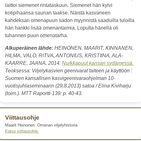
laittoi siemenet rintataskuun. Siemenet hän kylvi
kotipihaansa saunan taakse. Näistä kasvaneen
kahdeksan omenapuun sadon myynnistä saaduilla tuloilla
hän hankki lisää omenantaimia. Lopulta hänellä oli
tuhannen puun omenatarha.
Alkuperäinen lähde:
HEINONEN, MAARIT, KINNANEN,
HILMA, VALO, RITVA, ANTONIUS, KRISTIINA, ALA-
KAARRE, JAANA. 2014.
Nurkkapuut kansan sydämessä.
Teoksessa: Viljelykasvien geenivarat talteen ja käyttöön :
Suomen kansallisen kasvigeenivaraohjelman 10-
vuotisjuhlaseminaarin (29.8.2013) satoa / Elina Kiviharju
(toim.). MTT Raportti 139: p. 40-43.
Viittausohje
Maarit Heinonen: Omenan viljelyhistoria
Katso viittausohje.