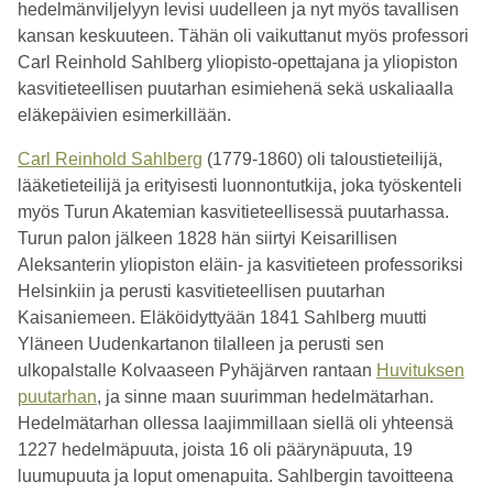
hedelmänviljelyyn levisi uudelleen ja nyt myös tavallisen
kansan keskuuteen. Tähän oli vaikuttanut myös professori
Carl Reinhold Sahlberg yliopisto-opettajana ja yliopiston
kasvitieteellisen puutarhan esimiehenä sekä uskaliaalla
eläkepäivien esimerkillään.
Carl Reinhold Sahlberg
(1779-1860) oli taloustieteilijä,
lääketieteilijä ja erityisesti luonnontutkija, joka työskenteli
myös Turun Akatemian kasvitieteellisessä puutarhassa.
Turun palon jälkeen 1828 hän siirtyi Keisarillisen
Aleksanterin yliopiston eläin- ja kasvitieteen professoriksi
Helsinkiin ja perusti kasvitieteellisen puutarhan
Kaisaniemeen. Eläköidyttyään 1841 Sahlberg muutti
Yläneen Uudenkartanon tilalleen ja perusti sen
ulkopalstalle Kolvaaseen Pyhäjärven rantaan
Huvituksen
puutarhan
, ja sinne maan suurimman hedelmätarhan.
Hedelmätarhan ollessa laajimmillaan siellä oli yhteensä
1227 hedelmäpuuta, joista 16 oli päärynäpuuta, 19
luumupuuta ja loput omenapuita. Sahlbergin tavoitteena