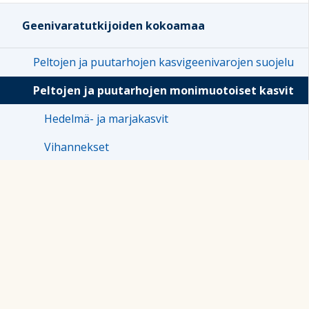
Geenivaratutkijoiden kokoamaa
Peltojen ja puutarhojen kasvigeenivarojen suojelu
Peltojen ja puutarhojen monimuotoiset kasvit
Hedelmä- ja marjakasvit
Vihannekset
Viljat
Yrtti- ja rohdoskasvit
Luonnonvaraiset sukulaiset
Kysy tutkijalta