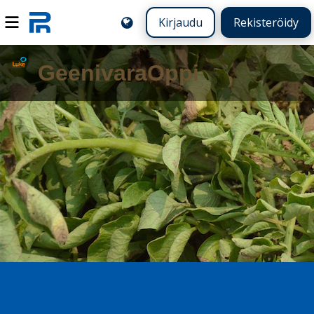
Kirjaudu
Rekisteröidy
GeenivaraOppi