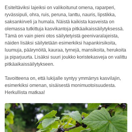
Esiteltäviksi lajeiksi on valikoitunut omena, raparperi,
ryvässipuli, ohra, ruis, peruna, lanttu, nauris, lipstikka,
saksankirveli ja humala. Näistä kaikista kasveista on
olemassa tutkittuja kasvikantoja pitkäaikaissäilytyksessä.
Tämä on vain pieni otos säilytetyistä geenivaralajeista,
näiden lisäksi säilytetään esimerkiksi hapankirsikoita,
luumuja, päärynöitä, kauraa, tyrnejä, mansikoita, herukoita
ja piparjuurta. Lisäksi suuri joukko koristekasveja on valittu
pitkäaikaissäilytykseen.
Tavoitteena on, että lukijalle syntyy ymmärrys kasvilajin,
esimerkiksi omenan, sisäisestä monimuotoisuudesta.
Herkullista matkaa!