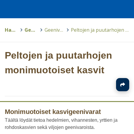
Hankkeet
>
GeenivaraOppi
>
Geenivaratutkijoiden kokoamaa
>
Peltojen ja puutarhojen monimuotoiset kasvit
Peltojen ja puutarhojen
monimuotoiset kasvit
Monimuotoiset kasvigeenivarat
Täältä löydät tietoa hedelmien, vihannesten, yrttien ja
rohdoskasvien sekä viljojen geenivaroista.