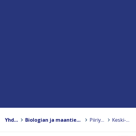
Yhdistykset
>
Biologian ja maantieteen opettajien liitto BMOL ry.
>
Piiriyhdistykset
>
Keski-Suomi