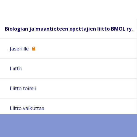
Biologian ja maantieteen opettajien liitto BMOL ry.
Jäsenille
Liitto
Liitto toimii
Liitto vaikuttaa
Natura