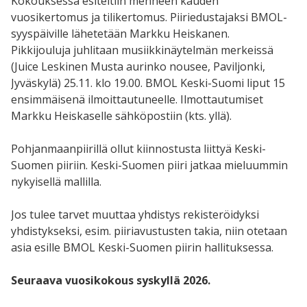
Kokouksessa esiteltiin menneen kauden
vuosikertomus ja tilikertomus. Piiriedustajaksi BMOL-
syyspäiville lähetetään Markku Heiskanen.
Pikkijouluja juhlitaan musiikkinäytelmän merkeissä
(Juice Leskinen Musta aurinko nousee, Paviljonki,
Jyväskylä) 25.11. klo 19.00. BMOL Keski-Suomi liput 15
ensimmäisenä ilmoittautuneelle. Ilmottautumiset
Markku Heiskaselle sähköpostiin (kts. yllä).
Pohjanmaanpiirillä ollut kiinnostusta liittyä Keski-
Suomen piiriin. Keski-Suomen piiri jatkaa mieluummin
nykyisellä mallilla.
Jos tulee tarvet muuttaa yhdistys rekisteröidyksi
yhdistykseksi, esim. piiriavustusten takia, niin otetaan
asia esille BMOL Keski-Suomen piirin hallituksessa.
Seuraava vuosikokous syskyllä 2026.