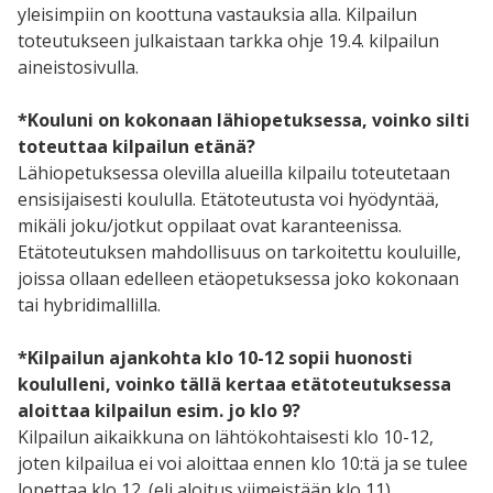
yleisimpiin on koottuna vastauksia alla. Kilpailun
toteutukseen julkaistaan tarkka ohje 19.4. kilpailun
aineistosivulla.
*Kouluni on kokonaan lähiopetuksessa, voinko silti
toteuttaa kilpailun etänä?
Lähiopetuksessa olevilla alueilla kilpailu toteutetaan
ensisijaisesti koululla. Etätoteutusta voi hyödyntää,
mikäli joku/jotkut oppilaat ovat karanteenissa.
Etätoteutuksen mahdollisuus on tarkoitettu kouluille,
joissa ollaan edelleen etäopetuksessa joko kokonaan
tai hybridimallilla.
*Kilpailun ajankohta klo 10-12 sopii huonosti
koululleni, voinko tällä kertaa etätoteutuksessa
aloittaa kilpailun esim. jo klo 9?
Kilpailun aikaikkuna on lähtökohtaisesti klo 10-12,
joten kilpailua ei voi aloittaa ennen klo 10:tä ja se tulee
lopettaa klo 12. (eli aloitus viimeistään klo 11)