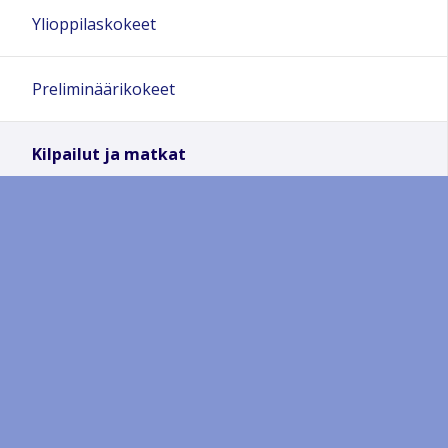
Ylioppilaskokeet
Preliminäärikokeet
Kilpailut ja matkat
BiGe olympiatoiminnan resurssipankki
Kansalliset biologia- ja maantiedekilpailut
lukiolaisille
Kilpailujen tuloksia
Kansallinen biologiakilpailu 2026
Kansallinen maantiedekilpailu 2026
Kansallinen biologiakilpailu 2025