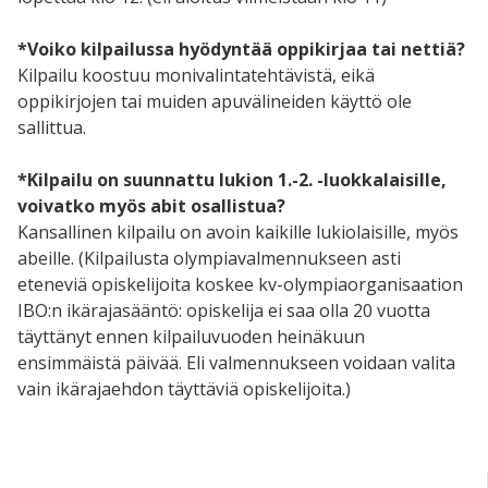
*Voiko kilpailussa hyödyntää oppikirjaa tai nettiä?
Kilpailu koostuu monivalintatehtävistä, eikä
oppikirjojen tai muiden apuvälineiden käyttö ole
sallittua.
*Kilpailu on suunnattu lukion 1.-2. -luokkalaisille,
voivatko myös abit osallistua?
Kansallinen kilpailu on avoin kaikille lukiolaisille, myös
abeille. (Kilpailusta olympiavalmennukseen asti
eteneviä opiskelijoita koskee kv-olympiaorganisaation
IBO:n ikärajasääntö: opiskelija ei saa olla 20 vuotta
täyttänyt ennen kilpailuvuoden heinäkuun
ensimmäistä päivää. Eli valmennukseen voidaan valita
vain ikärajaehdon täyttäviä opiskelijoita.)