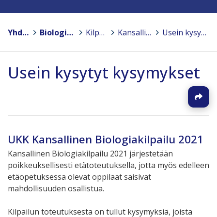
Yhdistykset
>
Biologian ja maantieteen opettajien liitto BMOL ry.
>
Kilpailut ja matkat
>
Kansalliset biologia- ja maantiedekilpailut lukiolaisille
>
Usein kysytyt kysymykset
Usein kysytyt kysymykset
UKK Kansallinen Biologiakilpailu 2021
Kansallinen Biologiakilpailu 2021 järjestetään
poikkeuksellisesti etätoteutuksella, jotta myös edelleen
etäopetuksessa olevat oppilaat saisivat
mahdollisuuden osallistua.
Kilpailun toteutuksesta on tullut kysymyksiä, joista