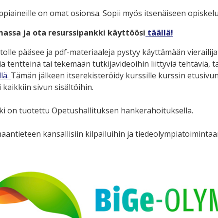
piaineille on omat osionsa.
Sopii myös itsenäiseen opiskel
assa ja ota resurssipankki käyttöösi
täällä!
tolle pääsee ja pdf-materiaaleja pystyy käyttämään vierailij
iä tentteinä tai tekemään tutkijavideoihin liittyviä tehtäviä
llä.
Tämän jälkeen itserekisteröidy kurssille kurssin etusiv
 kaikkiin sivun sisältöihin.
i on tuotettu Opetushallituksen hankerahoituksella.
maantieteen kansallisiin kilpailuihin ja tiedeolympiatoimint