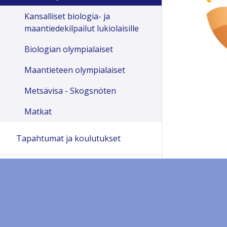
Kansalliset biologia- ja
maantiedekilpailut lukiolaisille
Biologian olympialaiset
Maantieteen olympialaiset
Metsävisa - Skogsnöten
Matkat
Tapahtumat ja koulutukset
Hankkeet ja oppimateriaalit
Yhteystiedot