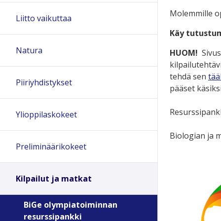
Molemmille op
Liitto vaikuttaa
Käy tutustum
Natura
HUOM!
Sivus
kilpailutehtäv
tehdä sen
tää
Piiriyhdistykset
pääset käsiksi
Resurssipankk
Ylioppilaskokeet
Biologian ja 
Preliminäärikokeet
Kilpailut ja matkat
BiGe olympiatoiminnan
resurssipankki