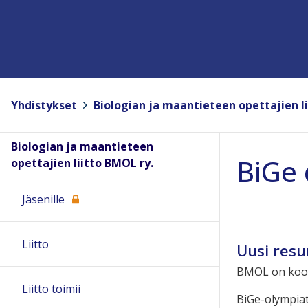
Yhdistykset
>
Biologian ja maantieteen opettajien li
Biologian ja maantieteen
BiGe 
opettajien liitto BMOL ry.
Jäsenille
Liitto
Uusi resu
BMOL on koonn
Liitto toimii
BiGe-olympiato