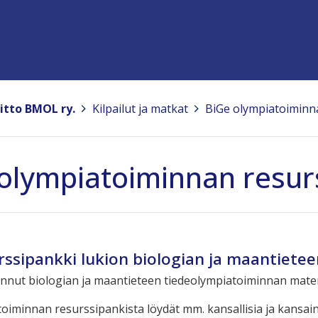
itto BMOL ry.
>
Kilpailut ja matkat
>
BiGe olympiatoiminn
olympiatoiminnan resur
rssipankki lukion biologian ja maantiete
ut biologian ja maantieteen tiedeolympiatoiminnan materi
iminnan resurssipankista löydät mm. kansallisia ja kansainväl