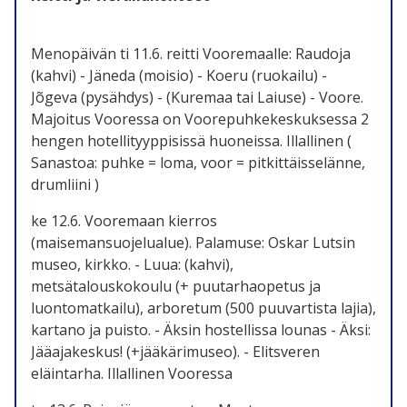
Menopäivän ti 11.6. reitti Vooremaalle: Raudoja
(kahvi) - Jäneda (moisio) - Koeru (ruokailu) -
Jõgeva (pysähdys) - (Kuremaa tai Laiuse) - Voore.
Majoitus Vooressa on Voorepuhkekeskuksessa 2
hengen hotellityyppisissä huoneissa. Illallinen
(
Sanastoa: puhke = loma, voor = pitkittäisselänne,
drumliini )
ke 12.6. Vooremaan kierros
(maisemansuojelualue). Palamuse: Oskar Lutsin
museo, kirkko. - Luua: (kahvi),
metsätalouskokoulu (+ puutarhaopetus ja
luontomatkailu), arboretum (500 puuvartista lajia),
kartano ja puisto. - Äksin hostellissa lounas - Äksi:
Jääajakeskus! (+jääkärimuseo). - Elitsveren
eläintarha. Illallinen Vooressa