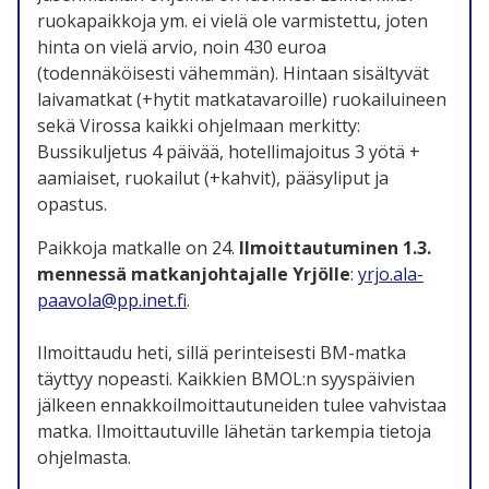
ruokapaikkoja ym. ei vielä ole varmistettu, joten
hinta on vielä arvio, noin 430 euroa
(todennäköisesti vähemmän). Hintaan sisältyvät
laivamatkat (+hytit matkatavaroille) ruokailuineen
sekä Virossa kaikki ohjelmaan merkitty:
Bussikuljetus 4 päivää, hotellimajoitus 3 yötä +
aamiaiset, ruokailut (+kahvit), pääsyliput ja
opastus.
Paikkoja matkalle on 24.
Ilmoittautuminen 1.3.
mennessä matkanjohtajalle Yrjölle
:
yrjo.ala-
paavola@pp.inet.fi
.
Ilmoittaudu heti, sillä perinteisesti BM-matka
täyttyy nopeasti. Kaikkien BMOL:n syyspäivien
jälkeen ennakkoilmoittautuneiden tulee vahvistaa
matka. Ilmoittautuville lähetän tarkempia tietoja
ohjelmasta.