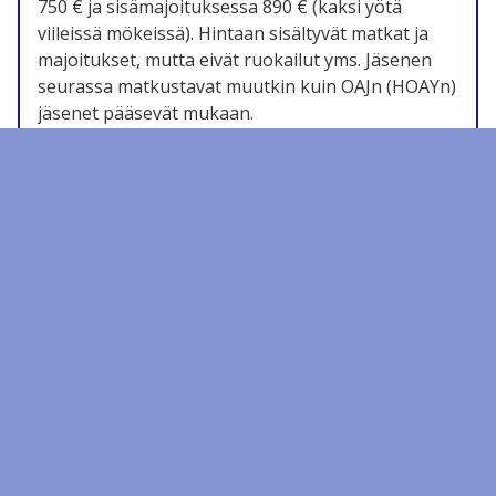
750 € ja sisämajoituksessa 890 € (kaksi yötä
viileissä mökeissä). Hintaan sisältyvät matkat ja
majoitukset, mutta eivät ruokailut yms. Jäsenen
seurassa matkustavat muutkin kuin OAJn (HOAYn)
jäsenet pääsevät mukaan.
Jos olet kiinnostunut, ota pikimmiten yhteyttä
allekirjoittaneeseen, jotta paikka voidaa varmistaa.
Ilmoittautumisen yhteydessä maksetaan noin 350
euron varausmaksu, jolla ostetaan lentolippu,
joten rahoja ei voi palauttaa. Loput matkasta
maksetaan huhtikuussa.
Koska tämä ei ole valmismatka, maksettuja rahoja
ei voida palauttaa. Lisätietoja matkanjohtaja Jukka
Talvitieltä (@edu.hel.fi) puh 040 779 4476.
Timoleon von Neffin jäljillä