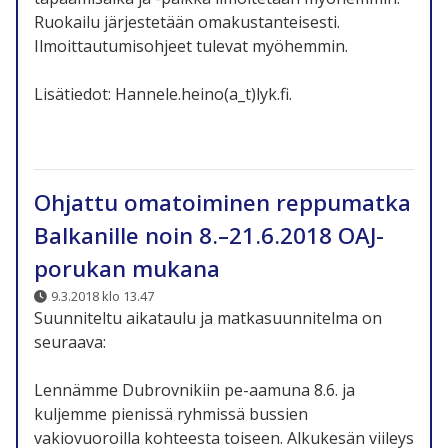
Ruokailu järjestetään omakustanteisesti.
Ilmoittautumisohjeet tulevat myöhemmin.
Lisätiedot: Hannele.heino(a_t)lyk.fi.
Ohjattu omatoiminen reppumatka
Balkanille noin 8.–21.6.2018 OAJ-
porukan mukana
9.3.2018 klo 13.47
Suunniteltu aikataulu ja matkasuunnitelma on
seuraava:
Lennämme Dubrovnikiin pe-aamuna 8.6. ja
kuljemme pienissä ryhmissä bussien
vakiovuoroilla kohteesta toiseen. Alkukesän viileys