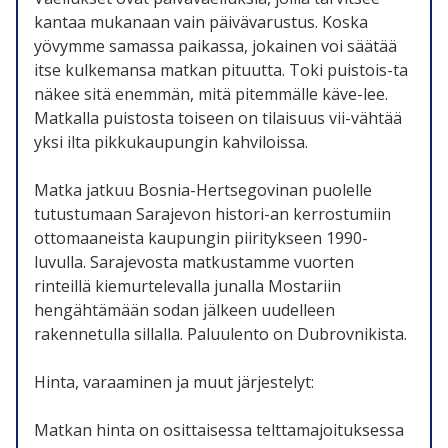
kantaa mukanaan vain päivävarustus. Koska
yövymme samassa paikassa, jokainen voi säätää
itse kulkemansa matkan pituutta. Toki puistois-ta
näkee sitä enemmän, mitä pitemmälle käve-lee.
Matkalla puistosta toiseen on tilaisuus vii-vähtää
yksi ilta pikkukaupungin kahviloissa.
Matka jatkuu Bosnia-Hertsegovinan puolelle
tutustumaan Sarajevon histori-an kerrostumiin
ottomaaneista kaupungin piiritykseen 1990-
luvulla. Sarajevosta matkustamme vuorten
rinteillä kiemurtelevalla junalla Mostariin
hengähtämään sodan jälkeen uudelleen
rakennetulla sillalla. Paluulento on Dubrovnikista.
Hinta, varaaminen ja muut järjestelyt:
Matkan hinta on osittaisessa telttamajoituksessa