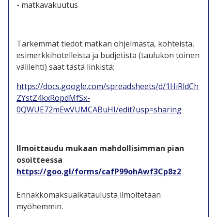
- matkavakuutus
Tarkemmat tiedot matkan ohjelmasta, kohteista,
esimerkkihotelleista ja budjetista (taulukon toinen
välilehti) saat tästä linkistä:
https://docs.google.com/spreadsheets/d/1HiRldCh
ZYstZ4kxRopdMfSx-
0QWUE72mEwVUMCABuHI/edit?usp=sharing
Ilmoittaudu mukaan mahdollisimman pian
osoitteessa
https://goo.gl/forms/cafP99ohAwf3Cp8z2
Ennakkomaksuaikataulusta ilmoitetaan
myöhemmin.