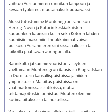
vaihtuu Adri-anmeren rannikon lämpöön ja
kevään työkiireet muutamaksi lepopäiväksi.
Aluksi tutustumme Montenegron rannikon
Herceg-Novin ja Kotorin keskiaikaisten
kaupunkien kapeisiin kujiin sekä Kotorin lahden
kauniisiin maisemiin. Innokkaimmat voivat
pulikoida Adrianmeren sini-sissä aalloissa tai
loikoilla paahtavan auringon alla.
Rannikolta jatkamme vuoriston viileyteen
vaeltamaan Montenegron itäosis-sa Biogradskan
ja Durmitorin kansallispuistoissa ja niiden
ympäristössä. Majoitus puistoissa on
vaatimattomissa sisätiloissa, mutta
telttamajoituskin onnistuu. Muuten olemme
kotimajoituksessa tai hostellissa.
Vaellukset ovat päivävaelluksia, joilla tarvitsee