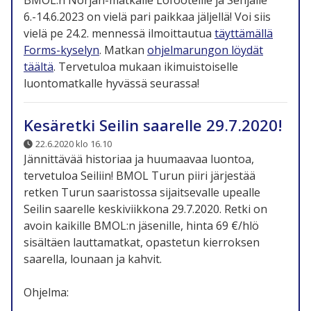
6.-14.6.2023 on vielä pari paikkaa jäljellä! Voi siis
vielä pe 24.2. mennessä ilmoittautua
täyttämällä
Forms-kyselyn
. Matkan
ohjelmarungon löydät
täältä
. Tervetuloa mukaan ikimuistoiselle
luontomatkalle hyvässä seurassa!
Kesäretki Seilin saarelle 29.7.2020!
22.6.2020 klo 16.10
Jännittävää historiaa ja huumaavaa luontoa,
tervetuloa Seiliin! BMOL Turun piiri järjestää
retken Turun saaristossa sijaitsevalle upealle
Seilin saarelle keskiviikkona 29.7.2020. Retki on
avoin kaikille BMOL:n jäsenille, hinta 69 €/hlö
sisältäen lauttamatkat, opastetun kierroksen
saarella, lounaan ja kahvit.
Ohjelma: