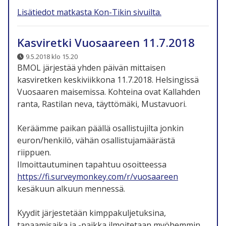
Lisätiedot matkasta Kon-Tikin sivuilta.
Kasviretki Vuosaareen 11.7.2018
9.5.2018 klo 15.20
BMOL järjestää yhden päivän mittaisen
kasviretken keskiviikkona 11.7.2018. Helsingissä
Vuosaaren maisemissa. Kohteina ovat Kallahden
ranta, Rastilan neva, täyttömäki, Mustavuori.
Keräämme paikan päällä osallistujilta jonkin
euron/henkilö, vähän osallistujamäärästä
riippuen.
Ilmoittautuminen tapahtuu osoitteessa
https://fi.surveymonkey.com/r/vuosaareen
kesäkuun alkuun mennessä.
Kyydit järjestetään kimppakuljetuksina,
tapaamisaika ja -paikka ilmoitetaan myöhemmin.