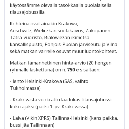
käytössämme olevalla tasokkaalla puolalaisella
tilausajobussilla.
Kohteina ovat ainakin Krakowa,
Auschwitz, Wieliczkan suolakaivos, Zakopanen
Tatra-vuoristo, Bialowiezan ikimetsä-
kansallispuisto, Pohjois-Puolan järviseutu ja Vilna
sekä matkan varrelle osuvat muut luontokohteet.
Matkan tämänhetkinen hinta-arvio (20 hengen
ryhmälle laskettuna) on n.
750 e
sisältäen:
- lento Helsinki-Krakova (SAS, vaihto
Tukholmassa)
- Krakovasta vuokrattu laadukas tilausajobussi
koko ajaksi (paitsi 1. pv. Krakovassa)
- Laiva (Vikin XPRS) Tallinna-Helsinki (kansipaikka,
bussi jää Tallinnaan)