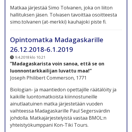
Matkaa järjestää Simo Tolvanen, joka on liiton
hallituksen jäsen. Tolvasen tavoittaa osoitteesta
simo.tolvanen (at-merkki) kauhajoki piste fi.
Opintomatka Madagaskarille
26.12.2018-6.1.2019
9.4.2018 klo 10.21
”Madagaskarista voin sanoa, että se on
luonnontarkkailijan luvattu maa!”
Joseph Philibert Commerson, 1771
Biologian- ja maantiedon opettajille räätälöity ja
kaikille luontomatkoista kiinnostuneille
ainutlaatuinen matka järjestetään vuoden
vaihteessa Madagaskarille Paul Segersvärdin
johdolla. Matkajärjestelyistä vastaa BMOL:n
yhteistyökumppani Kon-Tiki Tours.