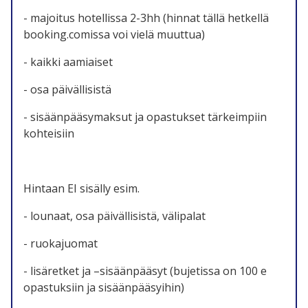
- majoitus hotellissa 2-3hh (hinnat tällä hetkellä
booking.comissa voi vielä muuttua)
- kaikki aamiaiset
- osa päivällisistä
- sisäänpääsymaksut ja opastukset tärkeimpiin
kohteisiin
Hintaan EI sisälly esim.
- lounaat, osa päivällisistä, välipalat
- ruokajuomat
- lisäretket ja –sisäänpääsyt (bujetissa on 100 e
opastuksiin ja sisäänpääsyihin)