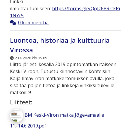
Linkki
ilmoittautumiseen:
https://forms.gle/QoJzEPRrfkPi
1NYr5
0 kommenttia
Luontoa, historiaa ja kulttuuria
Virossa
23.6.2020 klo 15.09
Liitto järjesti kesällä 2019 opintomatkan itäiseen
Keski-Viroon. Tutustu kiinnostaviin kohteisiin
Kaija Ilmavirran matkakertomuksen avulla, joka
sisältää paljon tietoa ja linkkejä vinkiksi tuleville
matkoille!
Liitteet:
BM Keski-Viron matka Jõgevamaalle
11.-14.6.2019.pdf