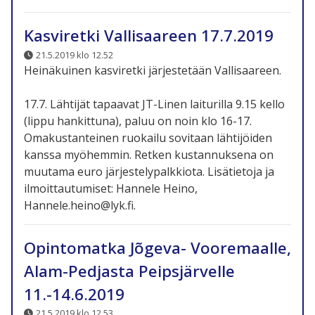
Kasviretki Vallisaareen 17.7.2019
21.5.2019 klo 12.52
Heinäkuinen kasviretki järjestetään Vallisaareen.
17.7. Lähtijät tapaavat JT-Linen laiturilla 9.15 kello
(lippu hankittuna), paluu on noin klo 16-17.
Omakustanteinen ruokailu sovitaan lähtijöiden
kanssa myöhemmin. Retken kustannuksena on
muutama euro järjestelypalkkiota. Lisätietoja ja
ilmoittautumiset: Hannele Heino,
Hannele.heino@lyk.fi.
Opintomatka Jõgeva- Vooremaalle,
Alam-Pedjasta Peipsjärvelle
11.-14.6.2019
21.5.2019 klo 12.53