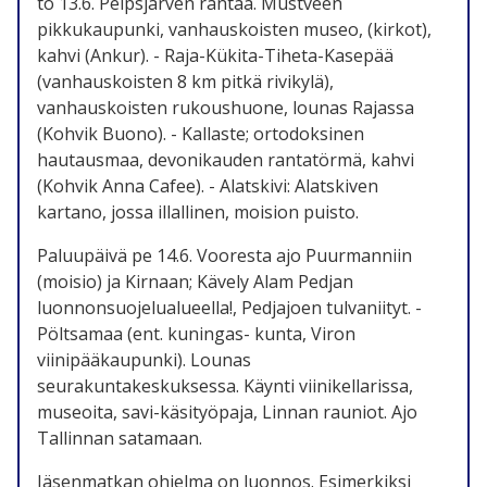
to 13.6. Peipsjärven rantaa. Mustveen
pikkukaupunki, vanhauskoisten museo, (kirkot),
kahvi (Ankur). - Raja-Kükita-Tiheta-Kasepää
(vanhauskoisten 8 km pitkä rivikylä),
vanhauskoisten rukoushuone, lounas Rajassa
(Kohvik Buono). - Kallaste; ortodoksinen
hautausmaa, devonikauden rantatörmä, kahvi
(Kohvik Anna Cafee). - Alatskivi: Alatskiven
kartano, jossa illallinen, moision puisto.
Paluupäivä pe 14.6. Vooresta ajo Puurmanniin
(moisio) ja Kirnaan; Kävely Alam Pedjan
luonnonsuojelualueella!, Pedjajoen tulvaniityt. -
Pöltsamaa (ent. kuningas- kunta, Viron
viinipääkaupunki). Lounas
seurakuntakeskuksessa. Käynti viinikellarissa,
museoita, savi-käsityöpaja, Linnan rauniot. Ajo
Tallinnan satamaan.
Jäsenmatkan ohjelma on luonnos. Esimerkiksi