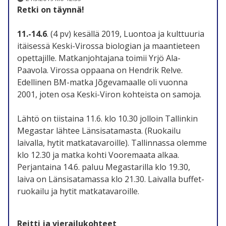
Retki on täynnä!
11.-14.6
. (4 pv) kesällä 2019, Luontoa ja kulttuuria
itäisessä Keski-Virossa biologian ja maantieteen
opettajille. Matkanjohtajana toimii Yrjö Ala-
Paavola. Virossa oppaana on Hendrik Relve.
Edellinen BM-matka Jõgevamaalle oli vuonna
2001, joten osa Keski-Viron kohteista on samoja.
Lähtö on tiistaina 11.6. klo 10.30 jolloin Tallinkin
Megastar lähtee Länsisatamasta. (Ruokailu
laivalla, hytit matkatavaroille). Tallinnassa olemme
klo 12.30 ja matka kohti Vooremaata alkaa.
Perjantaina 14.6. paluu Megastarilla klo 19.30,
laiva on Länsisatamassa klo 21.30. Laivalla buffet-
ruokailu ja hytit matkatavaroille.
Reitti ja vierailukohteet