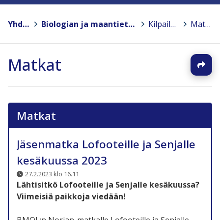
Yhdistykset
>
Biologian ja maantieteen opettajien liitto BMOL ry.
>
Kilpailut ja matkat
>
Matkat
Matkat
Matkat
Jäsenmatka Lofooteille ja Senjalle
kesäkuussa 2023
27.2.2023 klo 16.11
Lähtisitkö Lofooteille ja Senjalle kesäkuussa?
Viimeisiä paikkoja viedään!
BMOL:n Norjan-matkalle Lofooteille ja Senjalle