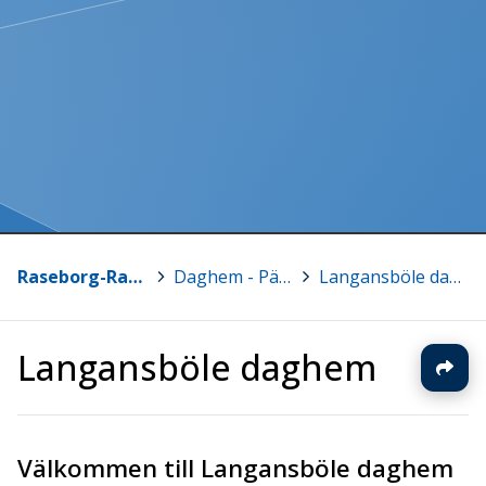
Raseborg-Raasepori
>
Daghem - Päiväkoti
>
Langansböle daghem
Langansböle daghem
Välkommen till Langansböle daghem