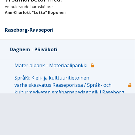
Ambulerande barnskötare:
Ann-Charlott "Lotta" Koponen
Raseborg-Raasepori
Daghem - Päiväkoti
Materialbank - Materiaalipankki
SpråKi: Kieli- ja kulttuuritietoinen
varhaiskasvatus Raaseporissa / Språk- och
kulturmedveten småbarnspedagogik i Raseborg
Billnäs daghem Fågelbo - Pinjaisten päiväkoti
Lintukoto
Björkebo daghem