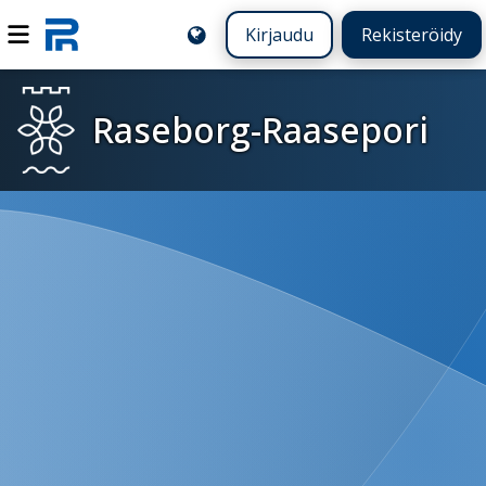
Kirjaudu
Rekisteröidy
Raseborg-Raasepori