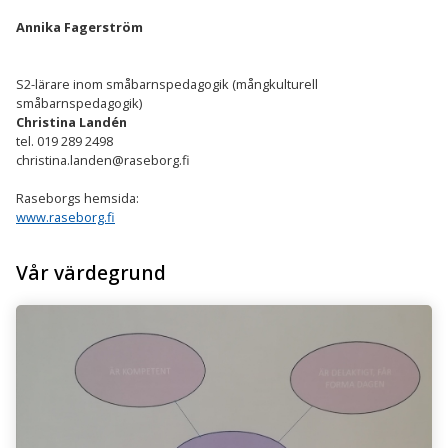
Annika Fagerström
S2-lärare inom småbarnspedagogik (mångkulturell
småbarnspedagogik)
Christina Landén
tel.
019 289 2498
christina.landen@raseborg.fi
Raseborgs hemsida:
www.raseborg.fi
Vår värdegrund