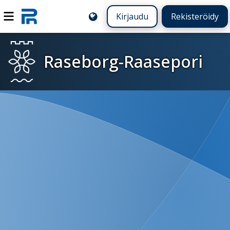
Kirjaudu
Rekisteröidy
Raseborg-Raasepori