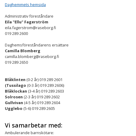
Daghemmets hemsida
Administrativ föreståndare
Eila "Ellu" Fagerström
eila.fagerstrom@raseborg.fi
019 289 2600
Daghemsföreståndarens ersättare
Camilla Blomberg
camilla.blomberg@raseborg.fi
019 289 2650
Blåklinten
(0-2 år) 019 289 2601
(Tussilago
(0-3 år) 019 289 2606)
Blåklockan
(3-4 år) 019 289 2603
Solrosen
(2-3 år) 019 289 2602
Gullvivan
(4-5 år) 019 289 2604
Ugglebo
(5-6) 019 289 2605
Vi samarbetar med:
Ambulerande barnskötare: