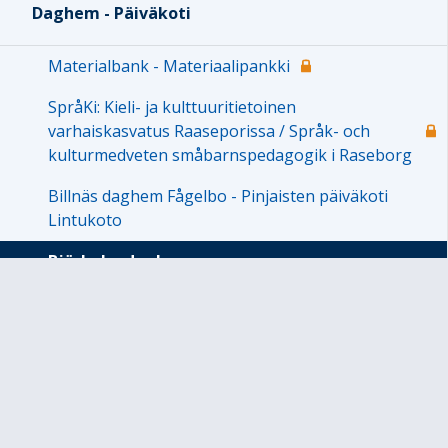
Daghem - Päiväkoti
Materialbank - Materiaalipankki
SpråKi: Kieli- ja kulttuuritietoinen
varhaiskasvatus Raaseporissa / Språk- och
kulturmedveten småbarnspedagogik i Raseborg
Billnäs daghem Fågelbo - Pinjaisten päiväkoti
Lintukoto
Björkebo daghem
Blåklinten
Blåklockan
Solrosen
Gullvivan