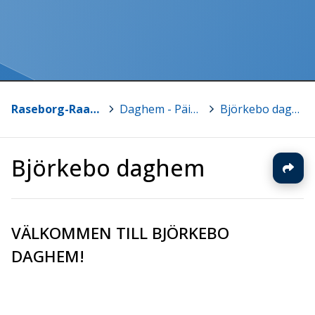
Raseborg-Raasepori
>
Daghem - Päiväkoti
>
Björkebo daghem
Björkebo daghem
VÄLKOMMEN TILL BJÖRKEBO
DAGHEM!