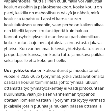
vapaaehtoista, mutta siihen kuulumalla voi vaikuttaa
koulun asioihin ja päätöksentekoon. Koska koulu on
pieni, kaikilla on mahdollisuus näkyä ja nähdä, mitä
koulussa tapahtuu. Lapsi ei katoa suuren
koululaitoksen uumeniin, vaan perhe on kaiken aikaa
niin lähellä lapsen koulunkäyntiä kuin haluaa.
Kannatusyhdistyksestä muodostuu parhaimmillaan
koko koulun laajuinen ajatuksia ja innostusta jakava
yhteisö. Kun vanhemmat tekevät yhteistyötä toistensa
ja opettajien kanssa, on koulu tuttu ja mukava paikka
sekä lapselle että koko perheelle.
Uusi johtokunta
on kokoontunut ja muodostanut
vuodelle 2025-2026 työryhmät, jotka vastaavat omalta
osaltaan koulun toiminnasta. Johtoryhmää lukuun
ottamatta työryhmätyöskentely ei vaadi johtokuntaan
kuulumista, vaan jokaisen vanhemman työpanos
otetaan ilomielin vastaan. Työryhmistä löytyy varmasti
jokaiselle jotain puuhaa ja mukaan pääsee ottamalla