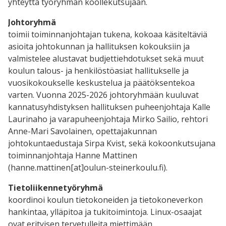
yhteyttä työryhmän koollekutsujaan.
Johtoryhmä
toimii toiminnanjohtajan tukena, kokoaa käsiteltäviä
asioita johtokunnan ja hallituksen kokouksiin ja
valmistelee alustavat budjettiehdotukset sekä muut
koulun talous- ja henkilöstöasiat hallitukselle ja
vuosikokoukselle keskustelua ja päätöksentekoa
varten. Vuonna 2025-2026 johtoryhmään kuuluvat
kannatusyhdistyksen hallituksen puheenjohtaja Kalle
Laurinaho ja varapuheenjohtaja Mirko Sailio, rehtori
Anne-Mari Savolainen, opettajakunnan
johtokuntaedustaja Sirpa Kvist, sekä kokoonkutsujana
toiminnanjohtaja Hanne Mattinen
(hanne.mattinen[at]oulun-steinerkoulu.fi).
Tietoliikennetyöryhmä
koordinoi koulun tietokoneiden ja tietokoneverkon
hankintaa, ylläpitoa ja tukitoimintoja. Linux-osaajat
ovat erityisen tervetulleita miettimään