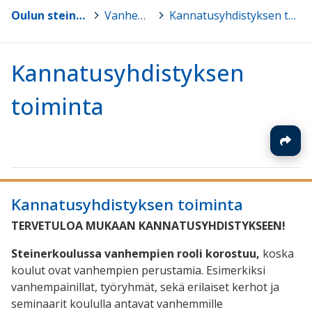
Oulun steinerkoulu
>
Vanhemmille
>
Kannatusyhdistyksen toiminta
Kannatusyhdistyksen
toiminta
Kannatusyhdistyksen toiminta
TERVETULOA MUKAAN KANNATUSYHDISTYKSEEN!
Steinerkoulussa vanhempien rooli korostuu,
koska
koulut ovat vanhempien perustamia. Esimerkiksi
vanhempainillat, työryhmät, sekä erilaiset kerhot ja
seminaarit koululla antavat vanhemmille