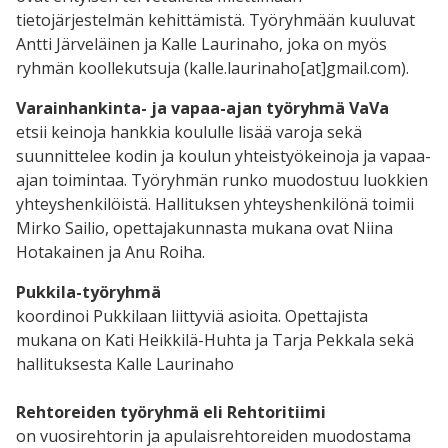
tietojärjestelmän kehittämistä. Työryhmään kuuluvat
Antti Järveläinen ja Kalle Laurinaho, joka on myös
ryhmän koollekutsuja (kalle.laurinaho[at]gmail.com).
Varainhankinta- ja vapaa-ajan työryhmä VaVa
etsii keinoja hankkia koululle lisää varoja sekä
suunnittelee kodin ja koulun yhteistyökeinoja ja vapaa-
ajan toimintaa. Työryhmän runko muodostuu luokkien
yhteyshenkilöistä. Hallituksen yhteyshenkilönä toimii
Mirko Sailio, opettajakunnasta mukana ovat Niina
Hotakainen ja Anu Roiha.
Pukkila-työryhmä
koordinoi Pukkilaan liittyviä asioita. Opettajista
mukana on Kati Heikkilä-Huhta ja Tarja Pekkala sekä
hallituksesta Kalle Laurinaho
Rehtoreiden työryhmä eli Rehtoritiimi
on vuosirehtorin ja apulaisrehtoreiden muodostama