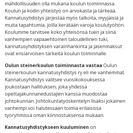
mahdollisuuden olla mukana koulun toiminnassa.
Koulun ja kodin yhteistyö on arvokasta ja tärkeää.
Kannatusyhdistys järjestää myös talkoita, myyjäisiä ja
muita tapahtumia, joilla kerätään varoja koulutyöhön.
Koulumme tarvitsee koko yhteisönsä tuen ja siinä
vanhempien vapaaehtoinen taloudellinen tuki,
kannatusyhdistyksen varainhankinta ja jäsenmaksut
ovat ensiarvoisen tärkeitä koulun toiminnalle.
Oulun steinerkoulun toiminnasta vastaa
Oulun
steinerkoulun kannatusyhdistys ry eli me vanhemmat.
Kannatusyhdistys valitsee vuosikokouksessa
joukostaan hallituksen, joka yhdessä
opettajakunnanedustajien kanssa muodostaa
johtokunnan. Johtokuntatyöskentelyn lisäksi jokainen
vanhempi voi halutessaan toimia erilaisissa
työryhmissä oman kiinnostuksensa mukaan.
Kannatusyhdistykseen kuuluminen
on