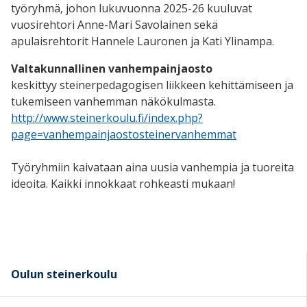
työryhmä, johon lukuvuonna 2025-26 kuuluvat
vuosirehtori Anne-Mari Savolainen sekä
apulaisrehtorit Hannele Lauronen ja Kati Ylinampa.
Valtakunnallinen vanhempainjaosto
keskittyy steinerpedagogisen liikkeen kehittämiseen ja
tukemiseen vanhemman näkökulmasta.
http://www.steinerkoulu.fi/index.php?
page=vanhempainjaostosteinervanhemmat
Työryhmiin kaivataan aina uusia vanhempia ja tuoreita
ideoita. Kaikki innokkaat rohkeasti mukaan!
Oulun steinerkoulu