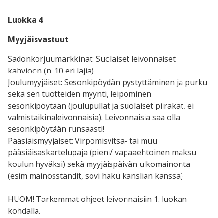
Luokka 4
Myyjäisvastuut
Sadonkorjuumarkkinat: Suolaiset leivonnaiset
kahvioon (n. 10 eri lajia)
Joulumyyjäiset: Sesonkipöydän pystyttäminen ja purku
sekä sen tuotteiden myynti, leipominen
sesonkipöytään (joulupullat ja suolaiset piirakat, ei
valmistaikinaleivonnaisia). Leivonnaisia saa olla
sesonkipöytään runsaasti!
Pääsiäismyyjäiset: Virpomisvitsa- tai muu
pääsiäisaskartelupaja (pieni/ vapaaehtoinen maksu
koulun hyväksi) sekä myyjäispäivän ulkomainonta
(esim mainosständit, sovi haku kanslian kanssa)
HUOM! Tarkemmat ohjeet leivonnaisiin 1. luokan
kohdalla.