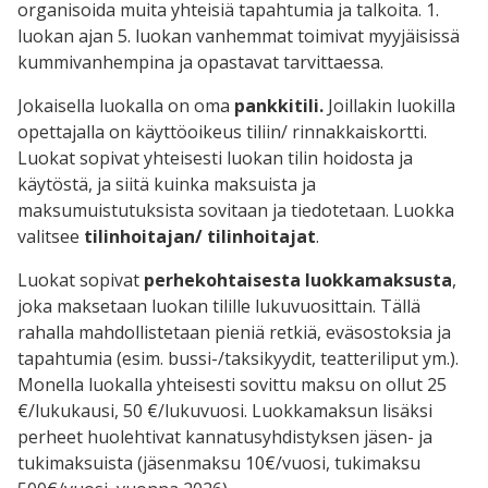
organisoida muita yhteisiä tapahtumia ja talkoita. 1.
luokan ajan 5. luokan vanhemmat toimivat myyjäisissä
kummivanhempina ja opastavat tarvittaessa.
Jokaisella luokalla on oma
pankkitili.
Joillakin luokilla
opettajalla on käyttöoikeus tiliin/ rinnakkaiskortti.
Luokat sopivat yhteisesti luokan
tilin hoidosta ja
käytöstä, ja siitä kuinka maksuista ja
maksumuistutuksista sovitaan ja tiedotetaan. Luokka
valitsee
tilinhoitajan/ tilinhoitajat
.
Luokat sopivat
perhekohtaisesta luokkamaksusta
,
joka maksetaan luokan tilille lukuvuosittain. Tällä
rahalla mahdollistetaan pieniä retkiä, eväsostoksia ja
tapahtumia (esim. bussi-/taksikyydit, teatteriliput ym.).
Monella luokalla yhteisesti sovittu maksu on ollut 25
€/lukukausi, 50 €/lukuvuosi. Luokkamaksun lisäksi
perheet huolehtivat kannatusyhdistyksen jäsen- ja
tukimaksuista (jäsenmaksu 10€/vuosi, tukimaksu