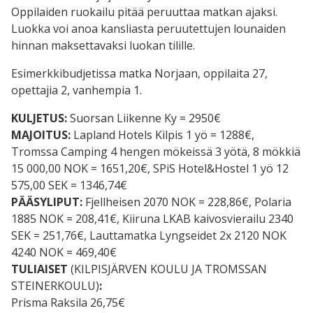
Oppilaiden ruokailu pitää peruuttaa matkan ajaksi.
Luokka voi anoa kansliasta peruutettujen lounaiden
hinnan maksettavaksi luokan tilille.
Esimerkkibudjetissa matka Norjaan, oppilaita 27,
opettajia 2, vanhempia 1.
KULJETUS:
Suorsan Liikenne Ky = 2950€
MAJOITUS:
Lapland Hotels Kilpis 1 yö = 1288€,
Tromssa Camping 4 hengen mökeissä 3 yötä, 8 mökkiä
15 000,00 NOK = 1651,20€,
SPiS Hotel&Hostel 1 yö 12
575,00 SEK = 1346,74€
PÄÄSYLIPUT:
F
jellheisen 2070 NOK = 228,86€, Polaria
1885 NOK = 208,41€, Kiiruna LKAB kaivosvierailu 2340
SEK = 251,76€, Lauttamatka Lyngseidet 2x 2120 NOK
4240 NOK = 469,40€
TULIAISET
(KILPISJÄRVEN KOULU JA TROMSSAN
STEINERKOULU)
:
Prisma Raksila 26,75€