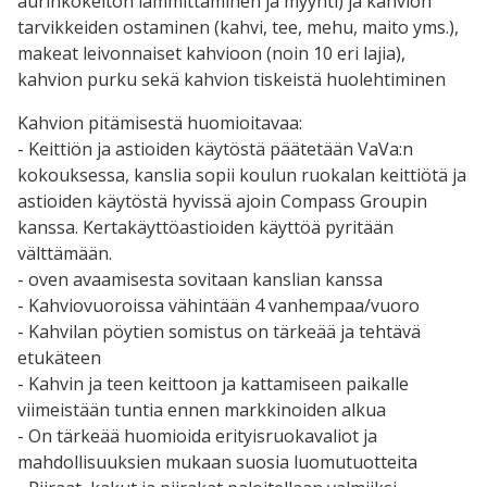
aurinkokeiton lämmittäminen ja myynti) ja kahvion
tarvikkeiden ostaminen (kahvi, tee, mehu, maito yms.),
makeat leivonnaiset kahvioon (noin 10 eri lajia),
kahvion purku sekä kahvion tiskeistä huolehtiminen
Kahvion pitämisestä huomioitavaa:
- Keittiön ja astioiden käytöstä päätetään VaVa:n
kokouksessa, kanslia sopii koulun ruokalan keittiötä ja
astioiden käytöstä hyvissä ajoin Compass Groupin
kanssa. Kertakäyttöastioiden käyttöä pyritään
välttämään.
- oven avaamisesta sovitaan kanslian kanssa
- Kahviovuoroissa vähintään 4 vanhempaa/vuoro
- Kahvilan pöytien somistus on tärkeää ja tehtävä
etukäteen
- Kahvin ja teen keittoon ja kattamiseen paikalle
viimeistään tuntia ennen markkinoiden alkua
- On tärkeää huomioida erityisruokavaliot ja
mahdollisuuksien mukaan suosia luomutuotteita