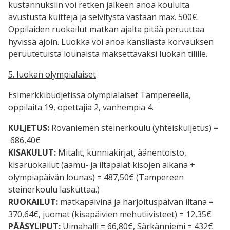
kustannuksiin voi retken jälkeen anoa koululta
avustusta kuitteja ja selvitystä vastaan max. 500€.
Oppilaiden ruokailut matkan ajalta pitää peruuttaa
hyvissä ajoin. Luokka voi anoa kansliasta korvauksen
peruutetuista lounaista maksettavaksi luokan tilille.
5. luokan olympialaiset
Esimerkkibudjetissa olympialaiset Tampereella,
oppilaita 19, opettajia 2, vanhempia 4.
KULJETUS:
Rovaniemen steinerkoulu (yhteiskuljetus) =
686,40€
KISAKULUT:
Mitalit, kunniakirjat, äänentoisto,
kisaruokailut (aamu- ja iltapalat kisojen aikana +
olympiapäivän lounas) = 487,50€ (Tampereen
steinerkoulu laskuttaa.)
RUOKAILUT:
matkapäivinä ja harjoituspäivän iltana =
370,64€, juomat (kisapäivien mehutiivisteet) = 12,35€
PÄÄSYLIPUT:
Uimahalli = 66,80€, Särkänniemi = 432€