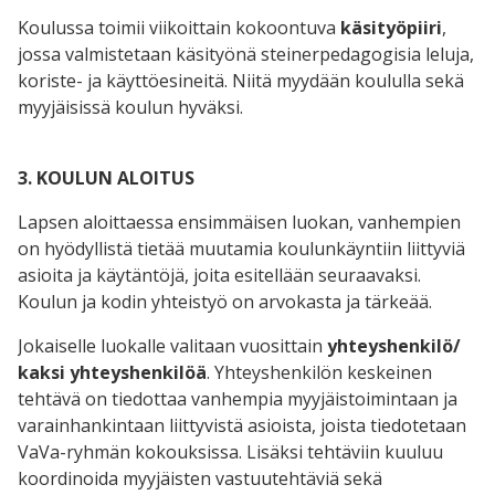
Koulussa toimii viikoittain kokoontuva
käsityöpiiri
,
jossa valmistetaan käsityönä steinerpedagogisia leluja,
koriste- ja käyttöesineitä. Niitä myydään koululla sekä
myyjäisissä koulun hyväksi.
3. KOULUN ALOITUS
Lapsen aloittaessa ensimmäisen luokan, vanhempien
on hyödyllistä tietää muutamia koulunkäyntiin liittyviä
asioita ja käytäntöjä, joita esitellään seuraavaksi.
Koulun ja kodin yhteistyö on arvokasta ja tärkeää.
Jokaiselle luokalle valitaan vuosittain
yhteyshenkilö/
kaksi yhteyshenkilöä
. Yhteyshenkilön keskeinen
tehtävä on tiedottaa vanhempia myyjäistoimintaan ja
varainhankintaan liittyvistä asioista, joista tiedotetaan
VaVa-ryhmän kokouksissa. Lisäksi tehtäviin kuuluu
koordinoida myyjäisten vastuutehtäviä sekä