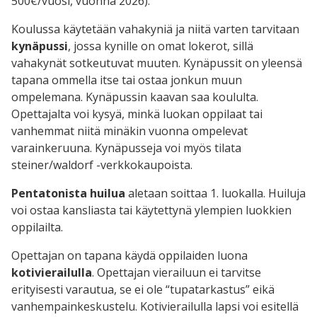
500€/vuosi, vuonna 2026).
Koulussa käytetään vahakyniä ja niitä varten tarvitaan
kynäpussi
, jossa kynille on omat lokerot, sillä
vahakynät sotkeutuvat muuten. Kynäpussit on yleensä
tapana ommella itse tai ostaa jonkun muun
ompelemana. Kynäpussin kaavan saa koululta.
Opettajalta voi kysyä, minkä luokan oppilaat tai
vanhemmat niitä minäkin vuonna ompelevat
varainkeruuna. Kynäpusseja voi myös tilata
steiner/waldorf -verkkokaupoista.
Pentatonista huilua
aletaan soittaa 1. luokalla. Huiluja
voi ostaa kansliasta tai käytettynä ylempien luokkien
oppilailta.
Opettajan on tapana käydä oppilaiden luona
kotivierailulla
. Opettajan vierailuun ei tarvitse
erityisesti varautua, se ei ole “tupatarkastus” eikä
vanhempainkeskustelu. Kotivierailulla lapsi voi esitellä