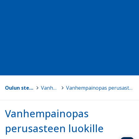
Oulun steinerkoulu
>
Vanhemmille
>
Vanhempainopas perusasteen luokille
Vanhempainopas
perusasteen luokille