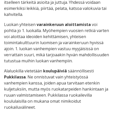
itselleen tärkeitä asioita ja juttuja. Yhdessä voidaan
esimerkiksi leikkiä, piirtää, pelata, katsoa valokuvia tai
kahvitella.
Luokan yhteisen
varainkeruun aloittamista
voi
pohtia jo 1. luokalla. Myöhempien vuosien retkiä varten
voi aloittaa ideoiden kehittämisen, yhteisen
toimintakulttuurin luomisen ja varainkeruun hyvissä
ajoin. 1. luokan vanhempien vastuu myyjäisissä on
verrattain suuri, mikä tarjoaakin hyvän mahdollisuuden
tutustua muihin luokan vanhempiin.
Alaluokilla vietetään
koulupäiviä
säännöllisesti
Pukkilassa
.
Ne onnistuvat vain yhteistyössä
vanhempien kanssa, joiden apua tarvitaan etenkin
kuljetuksiin, mutta myös ruokatarpeiden hankintaan ja
ruuan valmistamiseen. Pukkilassa ruokailevilla
koululaisilla on mukana omat nimikoidut
ruokailuvälineet.