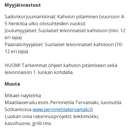
Myyjäisvastuut
Sadonkorjuumarkkinat: Kahvion pitäminen (vuoroon 4-
5 henkilöä ulko-olosuhteiden vuoksi)
Joulumyyjäiset: Suolaiset leivonnaiset kahvioon (min. 12
eri lajia)
Pääsiäismyyjäiset: Suolaiset leivonnaiset kahvioon (10-
12 eri lajia)
HUOM! Tarkemmat ohjeet kahvion pitämiseen sekä
leivonnaisiin 1. luokan kohdalla.
Muuta
Mikael-näytelmä
Maatilavierailu esim. Perinnetila Tervamäki, luomutila
Sotkamossa
www.perinnetilatervamaki.fi
Luokan oma rakennusprojekti: leikkimökki,
kasvihuone, grilli tms.