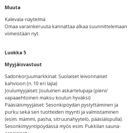
Muuta
Kalevala-näytelmä
Omaa varainkeruuta kannattaa alkaa suunnittelemaan
viimeistään nyt.
Luokka 5
Myyjäisvastuut
Sadonkorjuumarkkinat: Suolaiset leivonnaiset
kahvioon (n. 10 eri lajia)
Joulumyyjäiset: Jouluinen askartelupaja (pieni/
vapaaehtoinen maksu koulun hyväksi)
Pääsiäismyyjäiset: Sesonkipöydän pystyttäminen ja
purku sekä sen tuotteiden myynti ja valmistaminen
(esim. mämmi, pasha, sitruunahyytelö, pääsiäispulla).
Sesonkimyyntipöydässä myös esim. Pukkilan sauna-