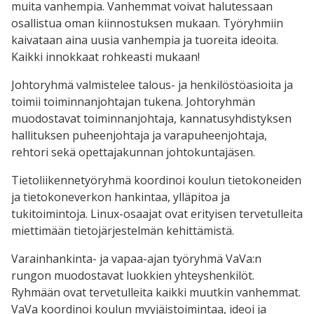
muita vanhempia. Vanhemmat voivat halutessaan
osallistua oman kiinnostuksen mukaan. Työryhmiin
kaivataan aina uusia vanhempia ja tuoreita ideoita.
Kaikki innokkaat rohkeasti mukaan!
Johtoryhmä valmistelee talous- ja henkilöstöasioita ja
toimii toiminnanjohtajan tukena. Johtoryhmän
muodostavat toiminnanjohtaja, kannatusyhdistyksen
hallituksen puheenjohtaja ja varapuheenjohtaja,
rehtori sekä opettajakunnan johtokuntajäsen.
Tietoliikennetyöryhmä koordinoi koulun tietokoneiden
ja tietokoneverkon hankintaa, ylläpitoa ja
tukitoimintoja. Linux-osaajat ovat erityisen tervetulleita
miettimään tietojärjestelmän kehittämistä.
Varainhankinta- ja vapaa-ajan työryhmä VaVa:n
rungon muodostavat luokkien yhteyshenkilöt.
Ryhmään ovat tervetulleita kaikki muutkin vanhemmat.
VaVa koordinoi koulun myyjäistoimintaa, ideoi ja