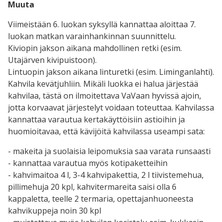
Muuta
Viimeistään 6. luokan syksyllä kannattaa aloittaa 7.
luokan matkan varainhankinnan suunnittelu.
Kiviopin jakson aikana mahdollinen retki (esim.
Utajärven kivipuistoon).
Lintuopin jakson aikana linturetki (esim. Liminganlahti).
Kahvila kevätjuhliin. Mikäli luokka ei halua järjestää
kahvilaa, tästä on ilmoitettava VaVaan hyvissä ajoin,
jotta korvaavat järjestelyt voidaan toteuttaa. Kahvilassa
kannattaa varautua kertakäyttöisiin astioihin ja
huomioitavaa, että kävijöitä kahvilassa useampi sata:
- makeita ja suolaisia leipomuksia saa varata runsaasti
- kannattaa varautua myös kotipaketteihin
- kahvimaitoa 4 l, 3-4 kahvipakettia, 2 l tiivistemehua,
pillimehuja 20 kpl, kahvitermareita saisi olla 6
kappaletta, teelle 2 termaria, opettajanhuoneesta
kahvikuppeja noin 30 kpl