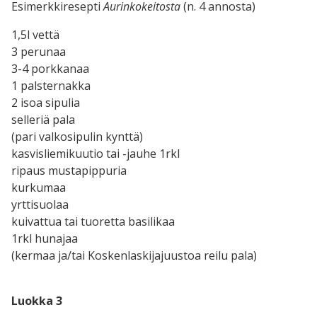
Esimerkkiresepti
Aurinkokeitosta
(n. 4 annosta)
1,5l vettä
3 perunaa
3-4 porkkanaa
1 palsternakka
2 isoa sipulia
selleriä pala
(pari valkosipulin kynttä)
kasvisliemikuutio tai -jauhe 1rkl
ripaus mustapippuria
kurkumaa
yrttisuolaa
kuivattua tai tuoretta basilikaa
1rkl hunajaa
(kermaa ja/tai Koskenlaskijajuustoa reilu pala)
Luokka 3