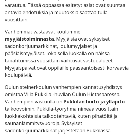
varautua. Tässä oppaassa esitetyt asiat ovat suuntaa
antavia ehdotuksia ja muutoksia saattaa tulla
vuosittain.
Vanhemmat vastaavat koulumme
myyjäistoiminnasta
. Myyjäisiä ovat syksyiset
sadonkorjuumarkkinat, joulumyyjäiset ja
pääsiäismyyjäiset. Jokaisella luokalla on näissä
tapahtumissa vuosittain vaihtuvat vastuualueet.
Myyjäispäivät ovat oppilaille pääsääntöisesti korvaavia
koulupäiviä.
Oulun steinerkoulun vanhempien kannatusyhdistys
omistaa Villa Pukkila -huvilan Oulun Hietasaaressa.
Vanhempien vastuulla on
Pukkilan hoito ja ylläpito
talkoovoimin. Pukkila-työryhmä nimeää vuosittain
luokkakohtaisia talkootehtäviä, kuten pihatöitä ja
saunanlämmitysvuoroja. Syksyiset
sadonkorjuumarkkinat järjestetään Pukkilassa.