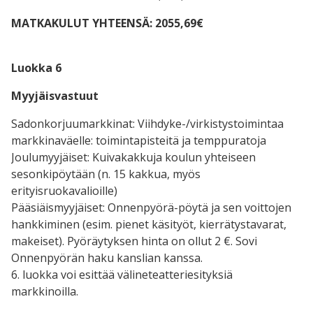
MATKAKULUT YHTEENSÄ: 2055,69€
Luokka 6
Myyjäisvastuut
Sadonkorjuumarkkinat: Viihdyke-/virkistystoimintaa
markkinaväelle: toimintapisteitä ja temppuratoja
Joulumyyjäiset: Kuivakakkuja koulun yhteiseen
sesonkipöytään (n. 15 kakkua, myös
erityisruokavalioille)
Pääsiäismyyjäiset: Onnenpyörä-pöytä ja sen voittojen
hankkiminen (esim. pienet käsityöt, kierrätystavarat,
makeiset). Pyöräytyksen hinta on ollut 2 €. Sovi
Onnenpyörän haku kanslian kanssa.
6. luokka voi esittää välineteatteriesityksiä
markkinoilla.