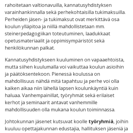
rahoitetaan valtionavuilla, kannatusyhdistyksen
varainhankinnalla sekä perhekohtaisilla tukimaksuilla.
Perheiden jäsen- ja tukimaksut ovat merkittävä osa
koulun ylläpitoa ja niillä mahdollistetaan mm.
steinerpedagogiikan toteutuminen, laadukkaat
opetusmateriaalit ja oppimisympäristöt sekä
henkilökunnan palkat.
Kannatusyhdistykseen kuuluminen on vapaaehtoista,
mutta siihen kuulumalla voi vaikuttaa koulun asioihin
ja päätöksentekoon. Pienessä koulussa on
mahdollisuus nähdä mitä tapahtuu ja perhe voi olla
kaiken aikaa niin lähellä lapsen koulunkäyntiä kuin
haluaa. Vanhempainillat, työryhmät sekä erilaiset
kerhot ja seminaarit antavat vanhemmille
mahdollisuuden olla mukana koulun toiminnassa.
Johtokunnan jäsenet kutsuvat koolle
työryhmiä
, joihin
kuuluu opettajakunnan edustajia, hallituksen jäseniä ja