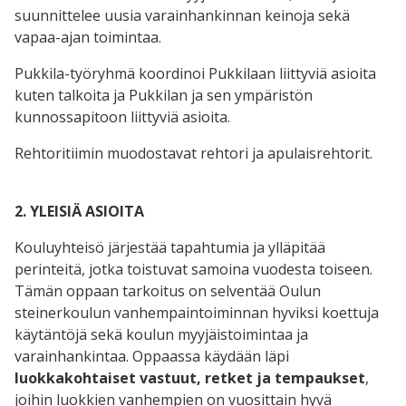
suunnittelee uusia varainhankinnan keinoja sekä
vapaa-ajan toimintaa.
Pukkila-työryhmä koordinoi Pukkilaan liittyviä asioita
kuten talkoita ja Pukkilan ja sen ympäristön
kunnossapitoon liittyviä asioita.
Rehtoritiimin muodostavat rehtori ja apulaisrehtorit.
2. YLEISIÄ ASIOITA
Kouluyhteisö järjestää tapahtumia ja ylläpitää
perinteitä, jotka toistuvat samoina vuodesta toiseen.
Tämän oppaan tarkoitus on selventää Oulun
steinerkoulun vanhempaintoiminnan hyviksi koettuja
käytäntöjä sekä koulun myyjäistoimintaa ja
varainhankintaa. Oppaassa käydään läpi
luokkakohtaiset vastuut, retket ja tempaukset
,
joihin luokkien vanhempien on vuosittain hyvä