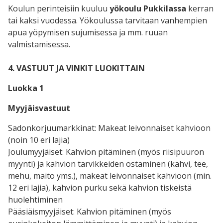
Koulun perinteisiin kuuluu
yökoulu Pukkilassa
kerran
tai kaksi vuodessa. Yökoulussa tarvitaan vanhempien
apua yöpymisen sujumisessa ja mm. ruuan
valmistamisessa.
4. VASTUUT JA VINKIT LUOKITTAIN
Luokka 1
Myyjäisvastuut
Sadonkorjuumarkkinat: Makeat leivonnaiset kahvioon
(noin 10 eri lajia)
Joulumyyjäiset: Kahvion pitäminen (myös riisipuuron
myynti) ja kahvion tarvikkeiden ostaminen (kahvi, tee,
mehu, maito yms.), makeat leivonnaiset kahvioon (min.
12 eri lajia), kahvion purku sekä kahvion tiskeistä
huolehtiminen
Pääsiäismyyjäiset: Kahvion pitäminen (myös