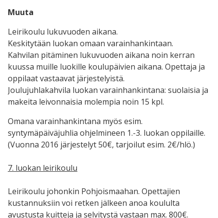
Muuta
Leirikoulu lukuvuoden aikana.
Keskitytään luokan omaan varainhankintaan.
Kahvilan pitäminen lukuvuoden aikana noin kerran
kuussa muille luokille koulupäivien aikana. Opettaja ja
oppilaat vastaavat järjestelyistä.
Joulujuhlakahvila luokan varainhankintana: suolaisia ja
makeita leivonnaisia molempia noin 15 kpl.
Omana varainhankintana myös esim.
syntymäpäiväjuhlia ohjelmineen 1.-3. luokan oppilaille.
(Vuonna 2016 järjestelyt 50€, tarjoilut esim. 2€/hlö.)
7. luokan leirikoulu
Leirikoulu johonkin Pohjoismaahan. Opettajien
kustannuksiin voi retken jälkeen anoa koululta
avustusta kuitteja ja selvitystä vastaan max. 800€.