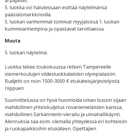
arpajaiset.
5. luokka voi halutessaan esittää näytelmänsä
pääsiäismarkkinoilla.
5. luokan vanhemmat toimivat myyjäisissä 1. luokan
kummivanhempina ja opastavat tarvittaessa.
Muuta
5. luokan näytelmä.
Luokka tekee toukokuussa retken Tampereelle
steinerkoulujen viidesluokkalaisten olympialaisiin.
Budjetti on noin 1500-3000 € etukäteisjärjestelyistä
riippuen.
Suunnittelussa on hyvä huomioida oman bussin sijaan
mahdollinen yhteiskuljetus rovaniemeläisten kanssa,
mahdollinen Särkänniemi-vierailu ja uimahallikäynti.
Alennuksia saa esim. olemalla yhteydessä eri kohteisiin
ja ruokapaikkoihin etukäteen. Opettajien