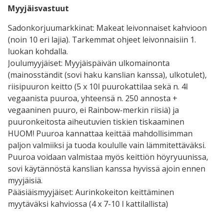
Myyjäisvastuut
Sadonkorjuumarkkinat: Makeat leivonnaiset kahvioon
(noin 10 eri lajia). Tarkemmat ohjeet leivonnaisiin 1.
luokan kohdalla.
Joulumyyjäiset: Myyjäispäivän ulkomainonta
(mainosständit (sovi haku kanslian kanssa), ulkotulet),
riisipuuron keitto (5 x 10l puurokattilaa sekä n. 4l
vegaanista puuroa, yhteensä n. 250 annosta +
vegaaninen puuro, ei Rainbow-merkin riisiä) ja
puuronkeitosta aiheutuvien tiskien tiskaaminen
HUOM! Puuroa kannattaa keittää mahdollisimman
paljon valmiiksi ja tuoda koululle vain lämmitettäväksi.
Puuroa voidaan valmistaa myös keittiön höyryuunissa,
sovi käytännöstä kanslian kanssa hyvissä ajoin ennen
myyjäisiä.
Pääsiäismyyjäiset: Aurinkokeiton keittäminen
myytäväksi kahviossa (4 x 7-10 l kattilallista)