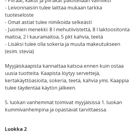
- Piiraat, kakut ja piirakat paloitellaan valmiiksi
- Leivonnaisiin tulee laittaa mukaan tarkka
tuoteseloste
- Omat astiat tulee nimikoida selkeästi
- Juomien menekki: 8 l mehutiivistettä, 8 l laktoositonta
maitoa, 2 l kauramaitoa, 5 pkt kahvia, teetä
- Lisäksi tulee olla sokeria ja muuta makeutukseen
(esim. stevia)
Myyjäiskaapista kannattaa katsoa ennen kuin ostaa
uusia tuotteita. Kaapista löytyy servettejä,
kertakäyttöasioita, sokeria, teetä, kahvia yms. Kaappia
tulee täydentää käytön jälkeen.
5. luokan vanhemmat toimivat myyjäisissä 1. luokan
kummivanhempina ja opastavat tarvittaessa.
Luokka 2