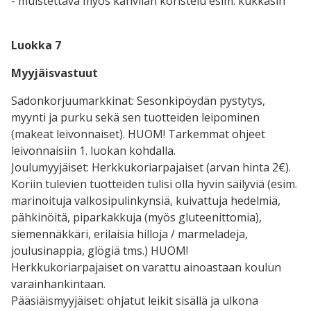
- muistettava myös kahvilan koristelu esim. kukkasin
Luokka 7
Myyjäisvastuut
Sadonkorjuumarkkinat: Sesonkipöydän pystytys,
myynti ja purku sekä sen tuotteiden leipominen
(makeat leivonnaiset). HUOM! Tarkemmat ohjeet
leivonnaisiin 1. luokan kohdalla.
Joulumyyjäiset: Herkkukoriarpajaiset (arvan hinta 2€).
Koriin tulevien tuotteiden tulisi olla hyvin säilyviä (esim.
marinoituja valkosipulinkynsiä, kuivattuja hedelmiä,
pähkinöitä, piparkakkuja (myös gluteenittomia),
siemennäkkäri, erilaisia hilloja / marmeladeja,
joulusinappia, glögiä tms.) HUOM!
Herkkukoriarpajaiset on varattu ainoastaan koulun
varainhankintaan.
Pääsiäismyyjäiset: ohjatut leikit sisällä ja ulkona