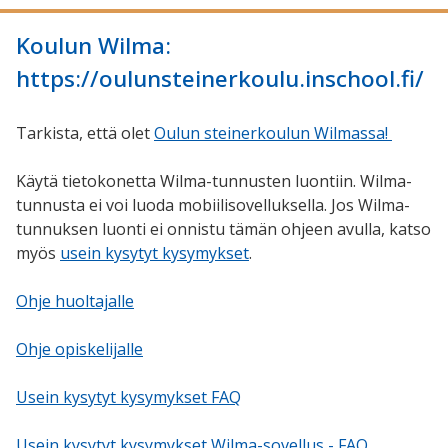
Koulun Wilma:
https://oulunsteinerkoulu.inschool.fi/
Tarkista, että olet
Oulun steinerkoulun Wilmassa!
Käytä tietokonetta Wilma-tunnusten luontiin. Wilma-
tunnusta ei voi luoda mobiilisovelluksella. Jos Wilma-
tunnuksen luonti ei onnistu tämän ohjeen avulla, katso
myös
usein kysytyt kysymykset
.
Ohje huoltajalle
Ohje opiskelijalle
Usein kysytyt kysymykset FAQ
Usein kysytyt kysymykset Wilma-sovellus - FAQ