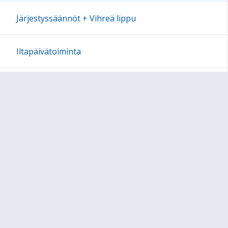
Järjestyssäännöt + Vihreä lippu
Iltapäivätoiminta
Luokat
Oppiaineet
Opetussuunnitelmat
Lukio-opiskelu
Opettajien työtila