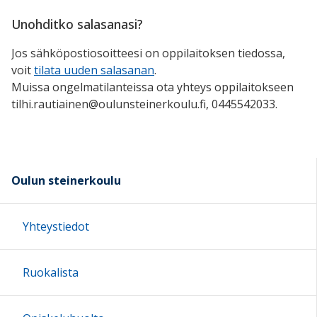
Unohditko salasanasi?
Jos sähköpostiosoitteesi on oppilaitoksen tiedossa,
voit
tilata uuden salasanan
.
Muissa ongelmatilanteissa ota yhteys oppilaitokseen
tilhi.rautiainen@oulunsteinerkoulu.fi, 0445542033.
Oulun steinerkoulu
Yhteystiedot
Ruokalista