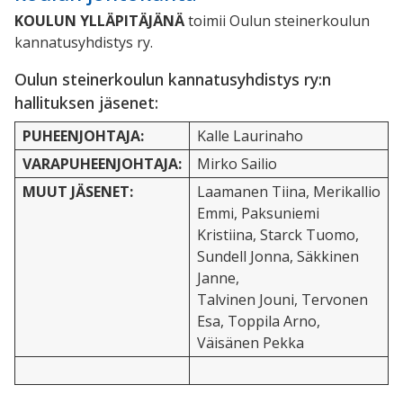
KOULUN YLLÄPITÄJÄNÄ
toimii Oulun steinerkoulun
kannatusyhdistys ry.
Oulun steinerkoulun kannatusyhdistys ry:n
hallituksen jäsenet:
PUHEENJOHTAJA:
Kalle Laurinaho
VARAPUHEENJOHTAJA:
Mirko Sailio
MUUT JÄSENET:
Laamanen Tiina, Merikallio
Emmi,
Paksuniemi
Kristiina, Starck Tuomo,
Sundell Jonna, Säkkinen
Janne,
Talvinen Jouni, Tervonen
Esa, Toppila Arno,
Väisänen Pekka