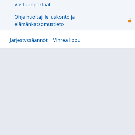
Vastuunportaat
Ohje huoltajille: uskonto ja
elämänkatsomustieto
Järjestyssäännöt + Vihreä lippu
Iltapäivätoiminta
Luokat
Oppiaineet
Opetussuunnitelmat