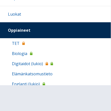
Luokat
Oppiaineet
TET
Biologia
Digitaidot (lukio)
Elämänkatsomustieto
Englanti (lukio)
Englanti (perusaste)
Eurytmia