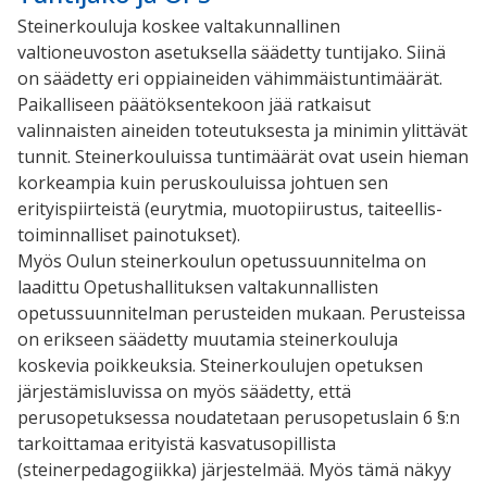
Steinerkouluja koskee valtakunnallinen
valtioneuvoston asetuksella säädetty tuntijako. Siinä
on säädetty eri oppiaineiden vähimmäistuntimäärät.
Paikalliseen päätöksentekoon jää ratkaisut
valinnaisten aineiden toteutuksesta ja minimin ylittävät
tunnit. Steinerkouluissa tuntimäärät ovat usein hieman
korkeampia kuin peruskouluissa johtuen sen
erityispiirteistä (eurytmia, muotopiirustus, taiteellis-
toiminnalliset painotukset).
Myös Oulun steinerkoulun opetussuunnitelma on
laadittu Opetushallituksen valtakunnallisten
opetussuunnitelman perusteiden mukaan. Perusteissa
on erikseen säädetty muutamia steinerkouluja
koskevia poikkeuksia. Steinerkoulujen opetuksen
järjestämisluvissa on myös säädetty, että
perusopetuksessa noudatetaan perusopetuslain 6 §:n
tarkoittamaa erityistä kasvatusopillista
(steinerpedagogiikka) järjestelmää. Myös tämä näkyy