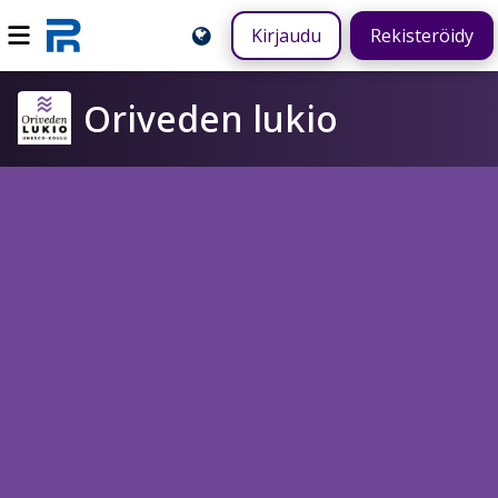
Kirjaudu
Rekisteröidy
Oriveden lukio