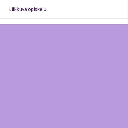
Liikkuva opiskelu
Opiskelijalle
Kansainvälisyys
Koulukirjasto
Ylioppilastutkinto
Lukion YHR muistiot
Opetussuunnitelmat