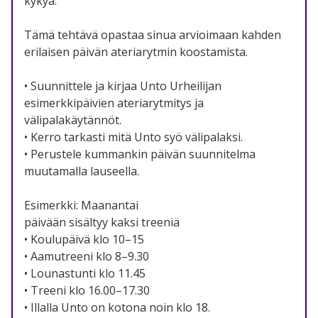
kykyä.
Tämä tehtävä opastaa sinua arvioimaan kahden
erilaisen päivän ateriarytmin koostamista.
• Suunnittele ja kirjaa Unto Urheilijan
esimerkkipäivien ateriarytmitys ja
välipalakäytännöt.
• Kerro tarkasti mitä Unto syö välipalaksi.
• Perustele kummankin päivän suunnitelma
muutamalla lauseella.
Esimerkki: Maanantai
päivään sisältyy kaksi treeniä
• Koulupäivä klo 10–15
• Aamutreeni klo 8–9.30
• Lounastunti klo 11.45
• Treeni klo 16.00–17.30
• Illalla Unto on kotona noin klo 18.