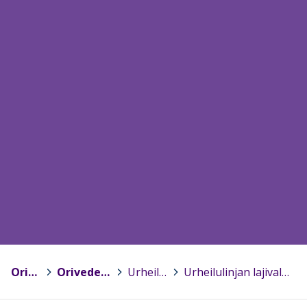
Orivesi
>
Oriveden lukio
>
Urheilulinja
>
Urheilulinjan lajivalmennus