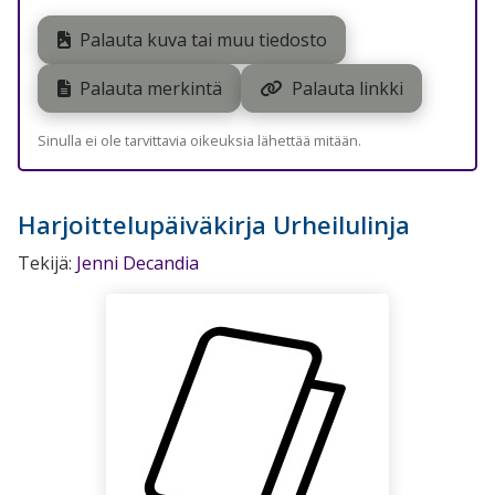
Palauta kuva tai muu tiedosto
Palauta merkintä
Palauta linkki
Sinulla ei ole tarvittavia oikeuksia lähettää mitään.
Harjoittelupäiväkirja Urheilulinja
Tekijä:
Jenni Decandia