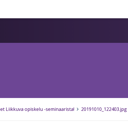
et Liikkuva opiskelu -seminaarista!
>
20191010_122403.jpg