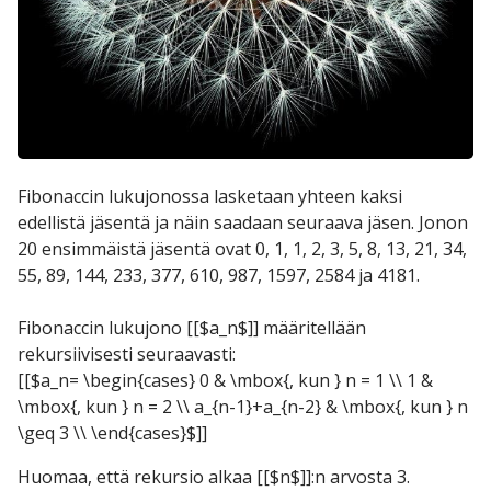
Fibonaccin lukujonossa lasketaan yhteen kaksi
edellistä jäsentä ja näin saadaan seuraava jäsen. Jonon
20 ensimmäistä jäsentä ovat 0, 1, 1, 2, 3, 5, 8, 13, 21, 34,
55, 89, 144, 233, 377, 610, 987, 1597, 2584 ja 4181.
Fibonaccin lukujono [[$a_n$]] määritellään
rekursiivisesti seuraavasti:
[[$a_n= \begin{cases} 0 & \mbox{, kun } n = 1 \\ 1 &
\mbox{, kun } n = 2 \\ a_{n-1}+a_{n-2} & \mbox{, kun } n
\geq 3 \\ \end{cases}$]]
Huomaa, että rekursio alkaa [[$n$]]
:
n arvosta 3.