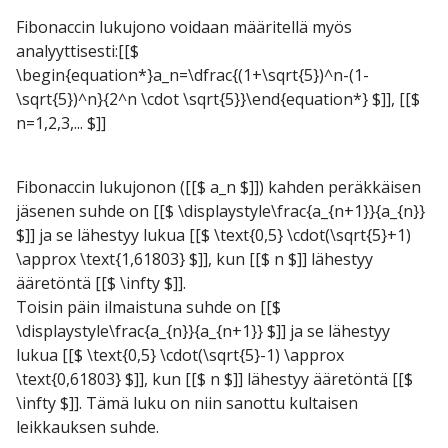
Fibonaccin lukujono voidaan määritellä myös
analyyttisesti:
[[$
\begin{equation*}a_n=\dfrac{(1+\sqrt{5})^n-(1-
\sqrt{5})^n}{2^n \cdot \sqrt{5}}\end{equation*} $]]​, [[$
n=1,2,3,... $]]​
Fibonaccin lukujonon ([[$ a_n $]])​
kahden peräkkäisen
jäsenen suhde on [[$ \displaystyle\frac{a_{n+1}}{a_{n}}
$]]​
ja se lähestyy lukua [[$ \text{0,5} \cdot(\sqrt{5}+1)
\approx \text{1,61803} $]]​
, kun [[$ n $]]
lähestyy
ääretöntä [[$ \infty $]].
Toisin päin ilmaistuna suhde on [[$
\displaystyle\frac{a_{n}}{a_{n+1}} $]]
ja se lähestyy
lukua [[$ \text{0,5} \cdot(\sqrt{5}-1) \approx
\text{0,61803} $]]​
, kun [[$ n $]]
lähestyy ääretöntä [[$
\infty $]]. Tämä luku on niin sanottu kultaisen
leikkauksen suhde.