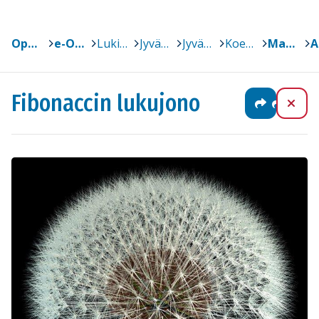
Oppimateriaalit
>
e-Oppi
>
Lukiot
>
Jyväskylä
>
Jyväskylän lyseon lukio
>
Koekäyttö (kevät 2019)
>
Matematiikka (koekäyttö kevät 2019)
>
Fibonaccin lukujono
Jaa
Sulj