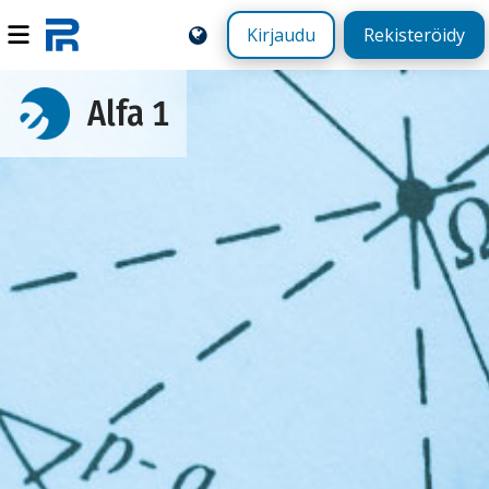
Kirjaudu
Rekisteröidy
Alfa 1