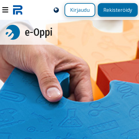
Kirjaudu
Rekisteröidy
e-Oppi