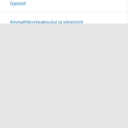
Opistot
Ammattikorkeakoulut ja yliopistot
Yritykset
Edustoren kirjatoimitukset
Lukiokirjoja itsenäiseen opiskeluun
Käyttöehdot
Avointa opetusmateriaalia