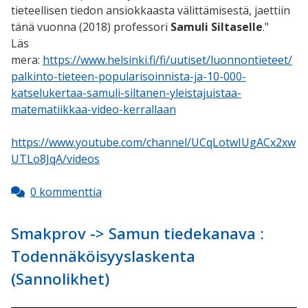
tieteellisen tiedon ansiokkaasta välittämisestä, jaettiin
tänä vuonna (2018) professori
Samuli Siltaselle
."
Läs
mera:
https://www.helsinki.fi/fi/uutiset/luonnontieteet/
palkinto-tieteen-popularisoinnista-ja-10-000-
katselukertaa-samuli-siltanen-yleistajuistaa-
matematiikkaa-video-kerrallaan
https://www.youtube.com/channel/UCqLotwIUgACx2xw
UTLo8JqA/videos
0 kommenttia
Smakprov -> Samun tiedekanava :
Todennäköisyyslaskenta
(Sannolikhet)