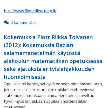
http://www.flippedlearning.fi/
0 kommenttia
Kokemuksia Piotr Riikka Toivanen
(2012): Kokemuksia Bazian
salamamenetelmän käytöstä
alakoulun matematiikan opetuksessa
sekä ajatuksia erityislahjakkuuden
huomioimisesta
Oppilaille oli kehittynyt hyvä nopean nimeämisen taito,
joka tuli esille kertotaulujen opiskelun yhteydessä.
Tutkimuksen mukaan salamamenetelmä soveltuu
hyvin myös lahjakkaan oppilaan matematiikan
opetukseen.