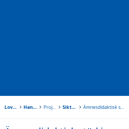
Loviisa - Lovisa
>
Hankkeet / Projekt
>
Projekt [SV]
>
Sikta mot stjärnorna
>
Ämnesdidaktisk stöd i matematik