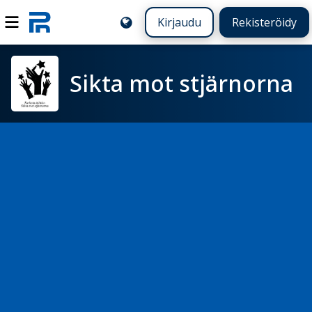
Kirjaudu
Rekisteröidy
Sikta mot stjärnorna