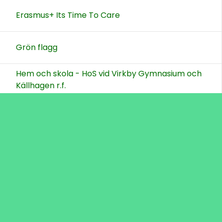
Erasmus+ Its Time To Care
Grön flagg
Hem och skola - HoS vid Virkby Gymnasium och
Källhagen r.f.
Läroämnen
Mångvetenskapligt lärområde
Källhagen in English
Sidor för LÄRARE