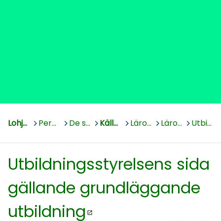
Lohja, Lojo
>
Perusopetus - Grundläggande utbildning
>
De svenska skolorna
>
Källhagens skola åk 7-9
>
Läroplanen
>
Läroplanslänkar LP2016
>
Utbildningsstyrelsens sida gällande grundläggande utbildning
Utbildningsstyrelsens sida
gällande grundläggande
utbildning