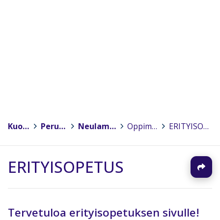
Kuopio
>
Peruskoulut
>
Neulamäen koulu
>
Oppimisen tuki
>
ERITYISOPETUS
ERITYISOPETUS
Tervetuloa erityisopetuksen sivulle!