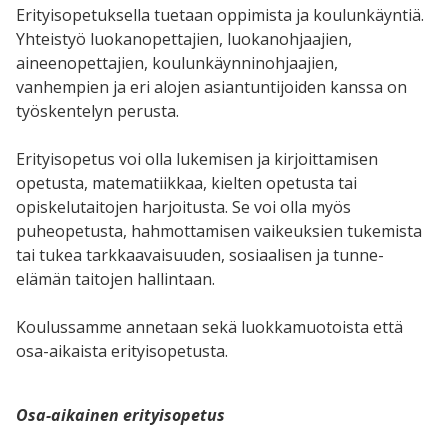
Erityisopetuksella tuetaan oppimista ja koulunkäyntiä.
Yhteistyö luokanopettajien, luokanohjaajien,
aineenopettajien, koulunkäynninohjaajien,
vanhempien ja eri alojen asiantuntijoiden kanssa on
työskentelyn perusta.
Erityisopetus voi olla lukemisen ja kirjoittamisen
opetusta, matematiikkaa,
kielten opetusta tai
opiskelutaitojen
harjoitusta. Se voi olla myös
puheopetusta, hahmottamisen vaikeuksien tukemista
tai tukea tarkkaavaisuuden, sosiaalisen ja tunne-
elämän taitojen hallintaan.
Koulussamme annetaan sekä luokkamuotoista että
osa-aikaista erityisopetusta.
Osa-aikainen erityisopetus