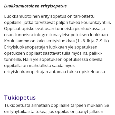
Luokkamuotoinen erityisopetus
Luokkamuotoinen erityisopetus on tarkoitettu
oppilaille, jotka tarvitsev
at paljon tukea koulunkäyntiin.
Oppilaat opiskelevat osan tunneista pienluokassa ja
osan tunneista integroituna yleisopetuksen luokkaan.
Koulullamme on kaksi erityisluokkaa (1
. -6. lk ja 7.-9. lk).
Erityisluokanopettajan luokkaan yleisopetuksen
opetuksen oppilaat saattavat tulla myös ns. palkki-
tunneille. Näin yleisopetuksen opetuksessa olevilla
oppilailla on mahdollista saada myös
erityisluokanopettajan antamaa tukea opiskeluunsa.
Tukiopetus
Tukiopetusta annetaan oppilaalle tarpeen mukaan. Se
on lyhytaikaista tukea, jos oppilas on jäänyt jälkeen