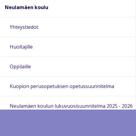
Neulamäen koulu
Yhteystiedot
Huoltajille
Oppilaille
Kuopion perusopetuksen opetussuunnitelma
Neulamäen koulun lukuvuosisuunnitelma 2025 - 2026
Opiskeluhuolto - koulun opiskeluhuoltosuunnitelma