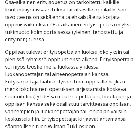
Osa-aikainen erityisopetus on tarkoitettu kaikille
koulunkäynnissään tukea tarvitseville oppilaille. Sen
tavoitteena on sekä ennalta ehkäistä että korjata
oppimisvaikeuksia. Osa-aikainen erityisopetus on yksi
tukimuoto kolmiportaisessa (yleinen, tehostettu ja
erityinen) tuessa.
Oppilaat tulevat erityisopettajan luokse joko yksin tai
pienissä ryhmissä oppituntiensa aikana. Erityisopettaja
voi myös työskennellä luokassa yhdessä
luokanopettajan tai aineenopettajan kanssa.
Erityisopettaja laatii erityisen tuen oppilaille hojks:n
(henkilökohtainen opetuksen järjestämistä koskeva
suunnitelma) yhdessä muiden opettajien, huoltajien ja
oppilaan kanssa sekä osallistuu tarvittaessa
oppilaan,
vanhempien ja luokanopettajan
tai
-ohjaajan
välisiin
keskusteluihin.
Erityisopettajat kirjaavat antamansa
säännöllise
n tuen Wilman Tuki-osioon.