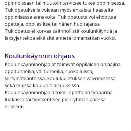
opinnoissaan tai muutoin tarvitsee tukea oppimisessa.
Tukiopetuksella voidaan myös ehkäistä haasteita
oppimisessa ennakolta. Tukiopetusta voi ehdottaa
opettaja, oppilas itse tai hänen huoltajansa.
Tukiopetus ei korvaa säännöllistä koulunkäyntiä ja
läksyjentekoa eikä sitä anneta lomamatkan vuoksi.
Koulunkäynnin ohjaus
Koulunkäynninohjaajat toimivat oppilaiden ohjaajina
oppitunneilla, välitunneilla, ruokailuissa,
siirtymätilanteissa, koulukuljetuksen valvomisessa
sekä muissa koulun tilaisuuksissa.
Koulunkäynninohjaaja toimii opettajan työparina
luokassa tai työskentelee pienryhmän parissa
erikseen.