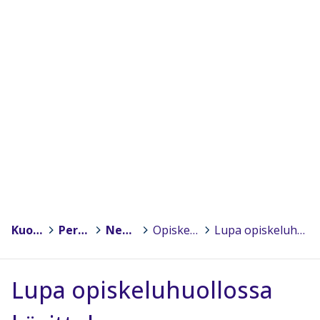
Kuopio
>
Peruskoulut
>
Neulamäen koulu
>
Opiskeluhuolto - koulun opiskeluhuoltosuunnitelma
>
Lupa opiskeluhuollossa käsittelyyn
Lupa opiskeluhuollossa