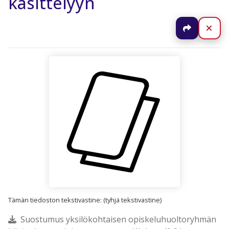
käsittelyyn
Jaa
Sul
Tämän tiedoston tekstivastine: (tyhjä tekstivastine)
Suostumus yksilökohtaisen opiskeluhuoltoryhmän