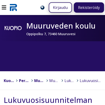
Kirjaudu
Rekisteröidy
Muuruveden koulu
Oppipolku 7, 73460 Muuruvesi
Kuopio
>
Peruskoulut
>
Muuruveden koulu
>
Muuruveden koulun lukuvuosisuunnitelma 2023 - 2024
>
Lukuvuosisuunnitelman aikataulu ja ohjeistus
>
Lukuvuosisuunnitelman aikataulu ja ohjeistus 2023 - 2024.pdf
Lukuvuosisuunnitelman