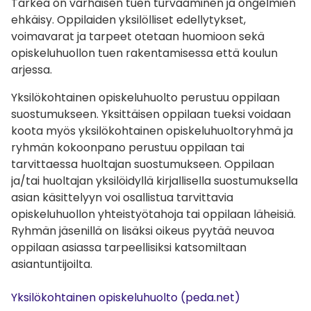
Tärkeä on varhaisen tuen turvaaminen ja ongelmien
ehkäisy. Oppilaiden yksilölliset edellytykset,
voimavarat ja tarpeet otetaan huomioon sekä
opiskeluhuollon tuen rakentamisessa että koulun
arjessa.
Yksilökohtainen opiskeluhuolto perustuu oppilaan
suostumukseen. Yksittäisen oppilaan tueksi voidaan
koota myös yksilökohtainen opiskeluhuoltoryhmä ja
ryhmän kokoonpano perustuu oppilaan tai
tarvittaessa huoltajan suostumukseen. Oppilaan
ja/tai huoltajan yksilöidyllä kirjallisella suostumuksella
asian käsittelyyn voi osallistua tarvittavia
opiskeluhuollon yhteistyötahoja tai oppilaan läheisiä.
Ryhmän jäsenillä on lisäksi oikeus pyytää neuvoa
oppilaan asiassa tarpeellisiksi katsomiltaan
asiantuntijoilta.
Yksilökohtainen opiskeluhuolto (peda.net)