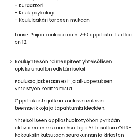
- Kuraattori
- Koulupsykologi
- Koululääkäri tarpeen mukaan
Länsi- Puijon koulussa on n. 260 oppilasta. Luokkia
on 12.
Kouluyhteisön toimenpiteet yhteisöllisen
opiskeluhuollon edistämiseksi
Koulussa jatketaan esi- ja alkuopetuksen
yhteistyön kehittämistä.
Oppilaskunta jatkaa koulussa erilaisia
teemaviikkoja ja tapahtumia ideoiden.
Yhteisölliseen oppilashuoltotyöhön pyritään
aktivoimaan mukaan huoltajia. Yhteisöllisiin OHR-
kokouksiin kutsutaan seurakunnan ja kirjaston