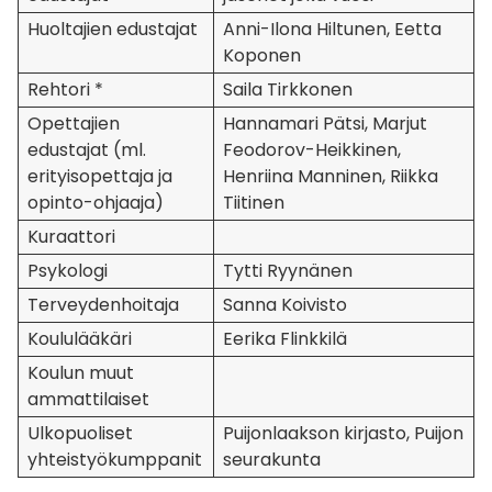
Huoltajien edustajat
Anni-Ilona Hiltunen, Eetta
Koponen
Rehtori *
Saila Tirkkonen
Opettajien
Hannamari Pätsi, Marjut
edustajat (ml.
Feodorov-Heikkinen,
erityisopettaja ja
Henriina Manninen, Riikka
opinto-ohjaaja)
Tiitinen
Kuraattori
Psykologi
Tytti Ryynänen
Terveydenhoitaja
Sanna Koivisto
Koululääkäri
Eerika Flinkkilä
Koulun muut
ammattilaiset
Ulkopuoliset
Puijonlaakson kirjasto, Puijon
yhteistyökumppanit
seurakunta