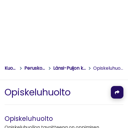
Kuopio
>
Peruskoulut
>
Länsi-Puijon koulu
>
Opiskeluhuolto
Opiskeluhuolto
Opiskeluhuolto
Opiskeluhuollon tavoitteena on oppimisen,