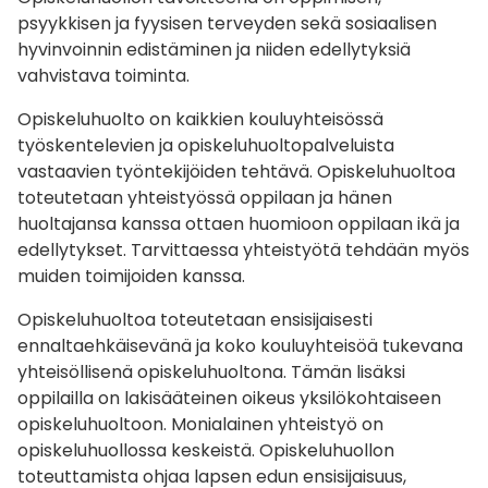
psyykkisen ja fyysisen terveyden sekä sosiaalisen
hyvinvoinnin edistäminen ja niiden edellytyksiä
vahvistava toiminta.
Opiskeluhuolto on kaikkien kouluyhteisössä
työskentelevien ja opiskeluhuoltopalveluista
vastaavien työntekijöiden tehtävä. Opiskeluhuoltoa
toteutetaan yhteistyössä oppilaan ja hänen
huoltajansa kanssa ottaen huomioon oppilaan ikä ja
edellytykset. Tarvittaessa yhteistyötä tehdään myös
muiden toimijoiden kanssa.
Opiskeluhuoltoa toteutetaan ensisijaisesti
ennaltaehkäisevänä ja koko kouluyhteisöä tukevana
yhteisöllisenä opiskeluhuoltona. Tämän lisäksi
oppilailla on lakisääteinen oikeus yksilökohtaiseen
opiskeluhuoltoon. Monialainen yhteistyö on
opiskeluhuollossa keskeistä. Opiskeluhuollon
toteuttamista ohjaa lapsen edun ensisijaisuus,