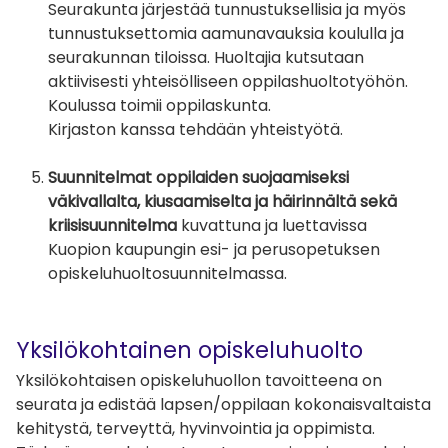
Seurakunta järjestää tunnustuksellisia ja myös
tunnustuksettomia aamunavauksia koululla ja
seurakunnan tiloissa. Huoltajia kutsutaan
aktiivisesti yhteisölliseen oppilashuoltotyöhön.
Koulussa toimii oppilaskunta.
Kirjaston kanssa tehdään yhteistyötä.
Suunnitelmat oppilaiden suojaamiseksi
väkivallalta, kiusaamiselta ja häirinnältä sekä
kriisisuunnitelma
kuvattuna ja luettavissa
Kuopion kaupungin esi- ja perusopetuksen
opiskeluhuoltosuunnitelmassa.
Yksilökohtainen opiskeluhuolto
Yksilökohtaisen opiskeluhuollon tavoitteena on
seurata ja edistää lapsen/oppilaan kokonaisvaltaista
kehitystä, terveyttä, hyvinvointia ja oppimista.