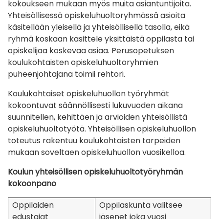
kokoukseen mukaan myös muita asiantuntijoita.
Yhteisöllisessä opiskeluhuoltoryhmässä asioita
käsitellään yleisellä ja yhteisöllisellä tasolla, eikä
ryhmä koskaan käsittele yksittäistä oppilasta tai
opiskelijaa koskevaa asiaa. Perusopetuksen
koulukohtaisten opiskeluhuoltoryhmien
puheenjohtajana toimii rehtori.
Koulukohtaiset opiskeluhuollon työryhmät
kokoontuvat säännöllisesti lukuvuoden aikana
suunnitellen, kehittäen ja arvioiden yhteisöllistä
opiskeluhuoltotyötä. Yhteisöllisen opiskeluhuollon
toteutus rakentuu koulukohtaisten tarpeiden
mukaan soveltaen opiskeluhuollon vuosikelloa.
Koulun yhteisöllisen opiskeluhuoltotyöryhmän
kokoonpano
Oppilaiden
Oppilaskunta valitsee
edustajat
jäsenet joka vuosi