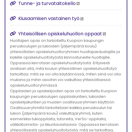
Tunne- ja turvataitokello
Kiusaamisen vastainen työ
Yhteisöllisen opiskeluhuollon oppaat
Huoltajien opas on tarkoitettu Kuopion kaupungin
peruskoulujen ja lukioiden (jäljempänä koulu)
yhteisöllisten opiskeluhuoltoryhmien huoltajaedustajille ja
kaikille opiskeluhuoltotyöstä kiinnostuneille huoltajille.
Oppaassa kerrotaan opiskeluhuoltotyöstä. Erityisesti
avataan sitä, mitä koulun yhteisöllinen opiskeluhuoltotyö
tarkoittaa: mitä se voi olla käytännössä, miten siinä voi olla
mukana ja mihin asioihin voi vaikuttaa yhteisöllisessä
opiskeluhuoltoryhmässä.
Oppilaiden ja opiskelijoiden opas on tarkoitettu Kuopion
kaupungin peruskoulujen oppilaskuntien, lukioiden
opiskelijakuntien ja muiden osallisuusryhmien käyttöön.
Osallisuusryhmillä tarkoitetaan kaikkia peruskoulun tai
lukion (jäljempänä koulu) vaikuttajaryhmiä, kuten
esimerkiksi tukioppilaita, tutoreita, VerSo-oppilaita,
välkkätoiminta- ja liikuntavastaavia. Oppaassa kerrotaan
yhteisöllisestä opiskeluhuoltotyöstä: mitä se tarkoittaa,