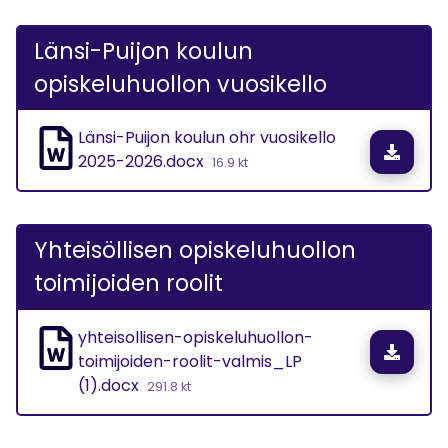
Länsi-Puijon koulun
opiskeluhuollon vuosikello
Länsi-Puijon koulun ohr vuosikello
Lata
2025-2026.docx
16.9 kt
Yhteisöllisen opiskeluhuollon
toimijoiden roolit
yhteisollisen-opiskeluhuollon-
Lata
toimijoiden-roolit-valmis_LP
(1).docx
291.8 kt