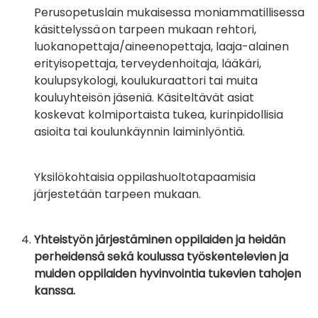
Perusopetuslain mukaisessa moniammatillisessa
käsittelyssä on tarpeen mukaan rehtori,
luokanopettaja/aineenopettaja, laaja-alainen
erityisopettaja, terveydenhoitaja, lääkäri,
koulupsykologi, koulukuraattori tai muita
kouluyhteisön jäseniä. Käsiteltävät asiat
koskevat kolmiportaista tukea, kurinpidollisia
asioita tai koulunkäynnin laiminlyöntiä.
Yksilökohtaisia oppilashuoltotapaamisia
järjestetään tarpeen mukaan.
Yhteistyön järjestäminen oppilaiden ja heidän
perheidensä sekä koulussa työskentelevien ja
muiden oppilaiden hyvinvointia tukevien tahojen
kanssa.