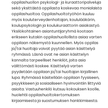
oppilashuollon psykologi- ja kuraattoripalveluja
sekä yksittäistä oppilasta koskevaa monialaista
oppilashuoltoa. Oppilashuoltotyöhön kuuluu
myös kouluterveydenhoitajan, koululääkärin,
koulupsykologin ja koulukuraattorin asiakastyö.
Yksilökohtainen asiantuntijaryhmä kootaan
erikseen kutakin oppilashuollollista asiaa varten
oppilaan näkemystä kuunnellen. Myös oppilas
ja/tai huoltaja voivat pyytää asian käsittelyä
ryhmässä. Läsnä ovat ne asian käsittelyn
kannalta tarpeelliset henkilöt, joita asia
välittömästi koskee. Käsittelyä varten
pyydetään oppilaan ja/tai huoltajan kirjallinen
lupa. Ryhmässä käsitellään oppilaan fyysiseen,
psyykkiseen ja sosiaaliseen hyvinvointiin liittyviä
asioita. Vastuuhenkilö kutsuu kokouksen koolle,
huolehtii oppilashuoltokertomuksen
kirjaamisesta ja suostumuksen hankkimisesta.