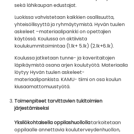
sekä lähikaupan edustajat.
Luokissa vahvistetaan kaikkien osallisuutta,
yhteisöllisyyttä ja ryhmäytymistä. Hyvän tuulen
askeleet –materiaalipankki on opettajien
käytössä. Koulussa on aktiivista
koulukummitoimintaa (1.lk+ 5.lk) (2.lk+6.lk).
Koulussa
jatketaan
tunne- ja kaveritaito
jen
läpikäymistä osana arjen koulutyötä. Materiaalia
löytyy Hyvän tuulen askeleet-
ma
teriaalipankista.
KAMU- tiimi on osa koulun
kiusaamattomuustyötä.
Toimenpiteet tarvittavien tukitoimien
järjestämiseksi
Yksilökohtaisella oppilashuollolla
tarkoitetaan
oppilaalle annettavia kouluterveydenhuollon,