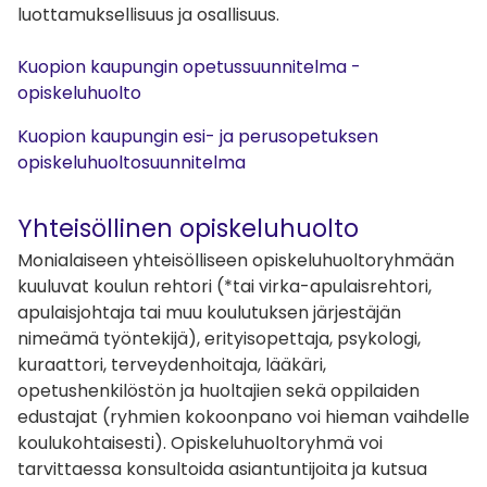
luottamuksellisuus ja osallisuus.
Kuopion kaupungin opetussuunnitelma -
opiskeluhuolto
Kuopion kaupungin esi- ja perusopetuksen
opiskeluhuoltosuunnitelma
Yhteisöllinen opiskeluhuolto
Monialaiseen yhteisölliseen opiskeluhuoltoryhmään
kuuluvat koulun rehtori (*tai virka-apulaisrehtori,
apulaisjohtaja tai muu koulutuksen järjestäjän
nimeämä työntekijä), erityisopettaja, psykologi,
kuraattori, terveydenhoitaja, lääkäri,
opetushenkilöstön ja huoltajien sekä oppilaiden
edustajat (ryhmien kokoonpano voi hieman vaihdelle
koulukohtaisesti). Opiskeluhuoltoryhmä voi
tarvittaessa konsultoida asiantuntijoita ja kutsua