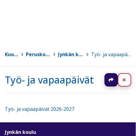
Kuopio
>
Peruskoulut
>
Jynkän koulu
>
Työ- ja vapaapäivät
Työ- ja vapaapäivät
Jaa
Sul
Työ- ja vapaapäivät 2026-2027
Jynkän koulu