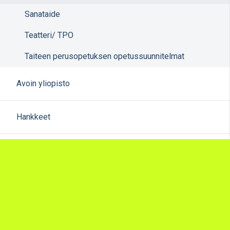
Sanataide
Teatteri/ TPO
Taiteen perusopetuksen opetussuunnitelmat
Avoin yliopisto
Hankkeet
Sivun alkuun
Ohjeet