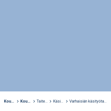
Kouvola
>
Kouvolan kansalaisopisto - aktiivisten opisto
>
Taiteen perusopetus (TPO)
>
Käsityötaide
>
Varhaisiän käsityötaidekasvatus 5-6-vuotiaille