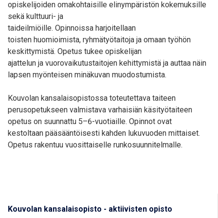
opiskelijoiden omakohtaisille elinympäristön kokemuksille
sekä kulttuuri- ja
taideilmiöille. Opinnoissa harjoitellaan
toisten huomioimista, ryhmätyötaitoja ja omaan työhön
keskittymistä. Opetus tukee opiskelijan
ajattelun ja vuorovaikutustaitojen kehittymistä ja auttaa näin
lapsen myönteisen minäkuvan muodostumista.
Kouvolan kansalaisopistossa toteutettava taiteen
perusopetukseen valmistava varhaisiän käsityötaiteen
opetus on suunnattu 5–6-vuotiaille. Opinnot ovat
kestoltaan pääsääntöisesti kahden lukuvuoden mittaiset.
Opetus rakentuu vuosittaiselle runkosuunnitelmalle.
Kouvolan kansalaisopisto - aktiivisten opisto