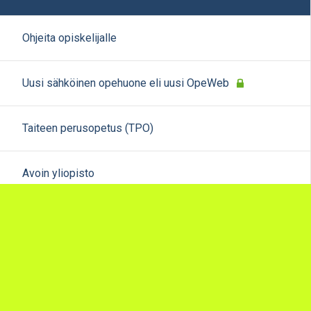
Ohjeita opiskelijalle
Uusi sähköinen opehuone eli uusi OpeWeb
Taiteen perusopetus (TPO)
Avoin yliopisto
Hankkeet
Sivukartta
Arviointipohjat