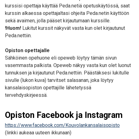
kurssisi opettaja käyttää Peda.netiä opetuskäytössä, saat
kurssin alkaessa opettajaltasi ohjeita Peda.netin käyttöön
sekä avaimen, jolla pääset kirjautumaan kurssille.
!Huom!
Lukitut kurssit näkyvät vasta kun olet kirjautunut
Peda.nettiin.
Opiston opettajalle
Sähköinen opehuone eli opeweb löytyy tämän sivun
vasemmasta palkista. Opeweb näkyy vasta kun olet luonut
tunnuksen ja kirjautunut Peda.nettiin. Päästäksesi lukitulle
sivulle (lukon kuva) tarvitset salasanan, joka löytyy
kansalaisopiston opettajille lähetetyssä
tervehdyskirjeessä.
Opiston Facebook ja Instagram
https://www.facebook.com/Kouvolankansalaisopisto
(linkki aukeaa uuteen ikkunaan)