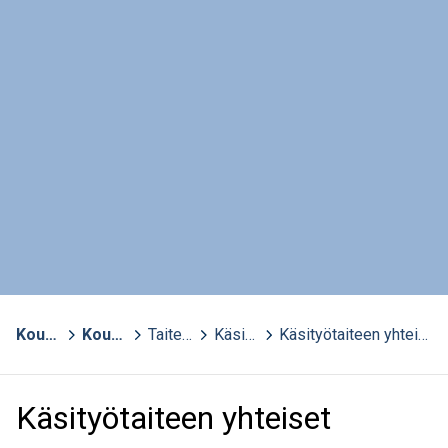
Kouvola
>
Kouvolan kansalaisopisto - aktiivisten opisto
>
Taiteen perusopetus (TPO)
>
Käsityötaide
>
Käsityötaiteen yhteiset opinnot 7-12 -vuotiaille
Käsityötaiteen yhteiset