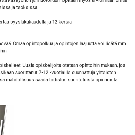
uhdetta käsityöhön ja muotoiluun. Opitaan myös arvioimaan omaa
eissa ja teoksissa.
rtaa syyslukukaudella ja 12 kertaa
nevää. Omaa opintopolkua ja opintojen laajuutta voi lisätä mm.
ihin.
skelleet. Uusia opiskelijoita otetaan opintoihin mukaan, jos
isikaan suorittanut 7-12 -vuotiaille suunnattuja yhteisten
ssä mahdollisuus saada todistus suoritetuista opinnoista