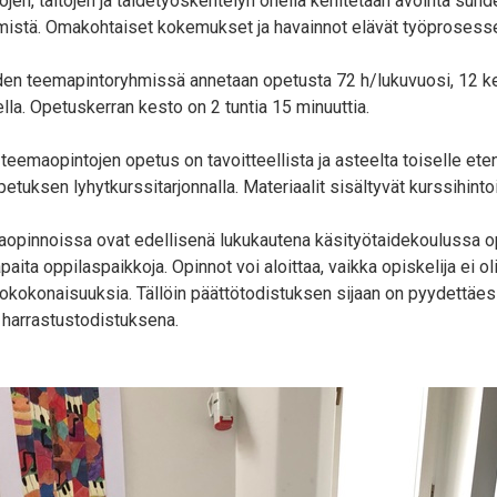
tojen, taitojen ja taidetyöskentelyn ohella kehitetään avointa s
emistä. Omakohtaiset kokemukset ja havainnot elävät työprosess
den teemapintoryhmissä annetaan opetusta 72 h/lukuvuosi, 12 ke
lla. Opetuskerran kesto on 2 tuntia 15 minuuttia.
teemaopintojen opetus on tavoitteellista ja asteelta toiselle ete
etuksen lyhytkurssitarjonnalla. Materiaalit sisältyvät kurssihinto
maopinnoissa ovat edellisenä lukukautena käsityötaidekoulussa opi
aita oppilaspaikkoja. Opinnot voi aloittaa, vaikka opiskelija ei ol
tokokonaisuuksia. Tällöin päättötodistuksen sijaan on pyydettäe
 harrastustodistuksena.