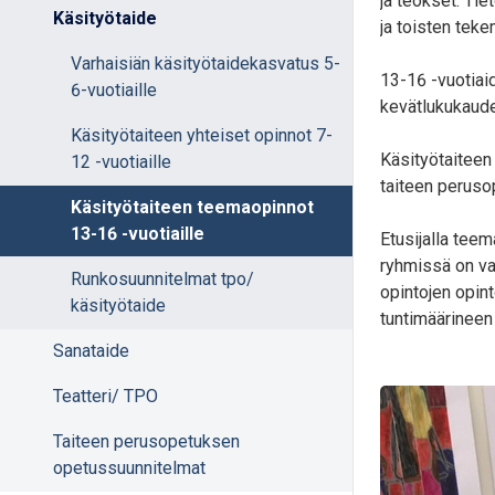
ja teokset. Tie
Käsityötaide
ja toisten tek
Varhaisiän käsityötaidekasvatus 5-
13-16 -vuotiai
6-vuotiaille
kevätlukukaude
Käsityötaiteen yhteiset opinnot 7-
Käsityötaiteen 
12 -vuotiaille
taiteen perusop
Käsityötaiteen teemaopinnot
13-16 -vuotiaille
Etusijalla tee
ryhmissä on vap
Runkosuunnitelmat tpo/
opintojen opin
käsityötaide
tuntimäärineen
Sanataide
Teatteri/ TPO
Taiteen perusopetuksen
opetussuunnitelmat