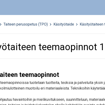
Taiteen perusopetus (TPO)
>
Käsityötaide
>
Käsityötaiteen 
yötaiteen teemaopinnot 13
taiteen teemaopinnot
teemaopinnoissa tuotetaan tuotteita, teoksia ja palveluita yksin 
olmiulotteinen muotoilu eri materiaaleista. Tekniikoihin käytetää
jautuu havaintoihin ja mielikuvitukseen, suunnitteluun, materiaaleih