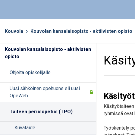
Kouvola
>
Kouvolan kansalaisopisto - aktiivisten opisto
>
Kouvolan kansalaisopisto - aktiivisten
Käsit
opisto
Ohjeita opiskelijalle
Uusi sähköinen opehuone eli uusi
Käsityö
OpeWeb
Käsityötaiteen 
Taiteen perusopetus (TPO)
ryhmissä ovat k
Kuvataide
Työskentely poh