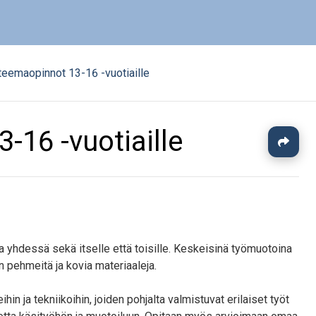
teemaopinnot 13-16 -vuotiaille
-16 -vuotiaille
J
ja yhdessä sekä itselle että toisille. Keskeisinä työmuotoina
n pehmeitä ja kovia materiaaleja.
in ja tekniikoihin, joiden pohjalta valmistuvat erilaiset työt